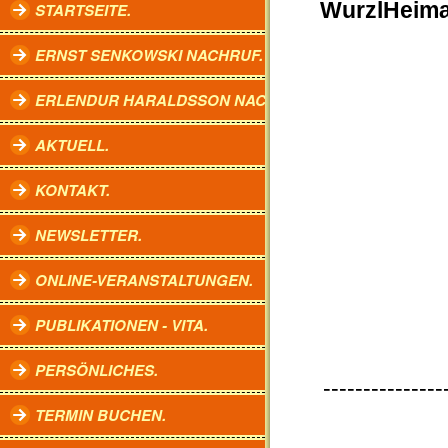
WurzlHeima
STARTSEITE.
ERNST SENKOWSKI NACHRUF.
ERLENDUR HARALDSSON NACHRUF.
AKTUELL.
KONTAKT.
NEWSLETTER.
ONLINE-VERANSTALTUNGEN.
PUBLIKATIONEN - VITA.
PERSÖNLICHES.
---------------
TERMIN BUCHEN.