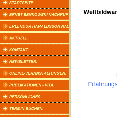
STARTSEITE.
Weltbildwan
ERNST SENKOWSKI NACHRUF.
ERLENDUR HARALDSSON NACHRUF.
AKTUELL.
KONTAKT.
NEWSLETTER.
ONLINE-VERANSTALTUNGEN.
Erfahrungs
PUBLIKATIONEN - VITA.
PERSÖNLICHES.
TERMIN BUCHEN.