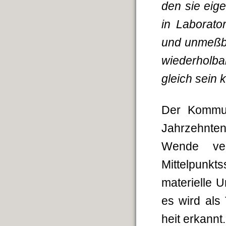
den sie eige
in Laborat
und unmeßba
wiederholba
gleich sein 
Der Kommuni
Jahrzehn­te
Wende ve
Mittelpunkt
materielle U
es wird als
heit erkannt.