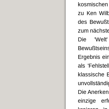
kosmischen B
zu Ken Wilb
des Bewußts
zum nächste
Die 'Welt
Bewußtsein
Ergebnis ei
als 'Fehlste
klassische 
unvollständi
Die Anerken
einzige er