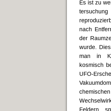
Es ist zu w
ter­suchun
reproduzier
nach Entfe
der Raumzei
wurde. Dies
man in Kür
kosmisch b
UFO-Ersc
Vakuumdomä
chemischen
Wechselwir
Feldern s