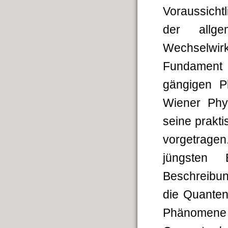
Voraussicht
der allge
Wechselwir
Fundament b
gängigen P
Wiener Phys
seine prakt
vorge­trag
jüngsten 
Beschreibun
die Quantent
Phäno­mene 