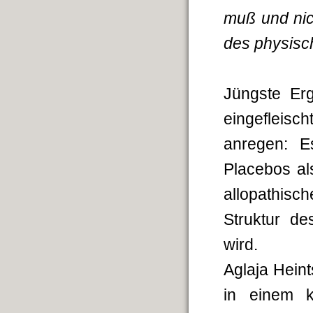
muß und nic
des physisc
Jüngste Er
einge­fleis
anregen: E
Placebos al
allopathis
Struktur de
wird.
Aglaja Hein
in einem k