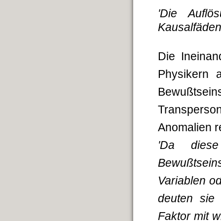
'Die Auflö
Kausalfäden i
Die Ineinan
Physikern 
Bewußtsei
Transperson
Anomalien r
'Da diese
Bewußtsein
Variablen od
deuten sie 
Faktor mit 