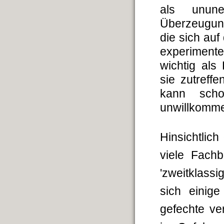
als unune
Überzeugun
die sich auf
experiment
wichtig als
sie zutreff
kann scho
unwillkomm
Hinsichtlic
viele Fachb
'zweitklass
sich einige
gefechte ve