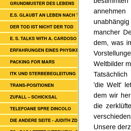
bestimmten 
GRUNDMUSTER DES LEBENS
annehmen u
E.S. GLAUBT AN LEBEN NACH TOD
unabhängig
DER TOD IST NICHT DER TOD
mancher De
E. S. TALKS WITH A. CARDOSO
dem, was im
ERFAHRUNGEN EINES PHYSIKERS
Vorstellun
PACKING FOR MARS
Weltbilder m
ITK UND STERBEBEGLEITUNG
Tatsächlich
'die Welt' l
TRANS-POSITIONEN
dem wir her
ZUFALL – SCHICKSAL
die zerklüf
TELEFOANE SPRE DINCOLO
verschieden
DIE ANDERE SEITE - JUDITH ZDESAR
Unsere derze