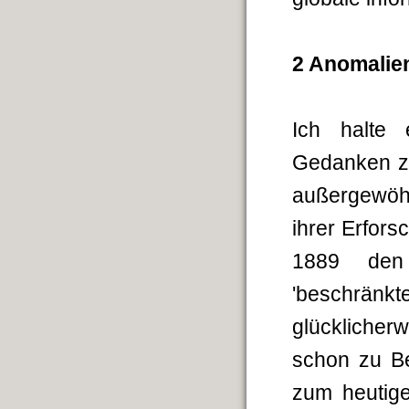
2 Anomalie
Ich halte 
Gedanken z
außergewöhn
ihrer Erfors
1889 den B
'beschränk
glücklicher
schon zu Be
zum heutige