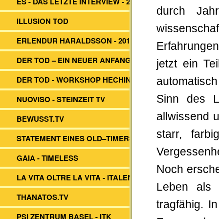
ES - DAS LETZTE INTERVIEW - 2014
durch Jahr
ILLUSION TOD
wissenschaf
ERLENDUR HARALDSSON - 2017
Erfahrunge
DER TOD – EIN NEUER ANFANG?
jetzt ein Te
DER TOD - WORKSHOP HECHINGEN
automatisch
Sinn des L
NUOVISO - STEINZEIT TV
allwissend 
BEWUSST.TV
starr, far
STATEMENT EINES OLD–TIMERS
Vergessenhe
GAIA - TIMELESS
Noch erschei
LA VITA OLTRE LA VITA - ITALEN
Leben als 
THANATOS.TV
tragfähig. I
PSI ZENTRUM BASEL - ITK