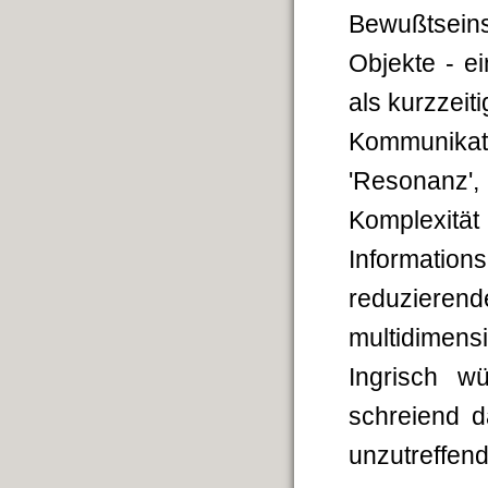
Bewußtsein
Objekte - e
als kurzzeiti
Kommunikati
'Resonanz'
Komplexität
Information
reduzieren
multidimens
Ingrisch wü
schreiend d
unzutreffend 