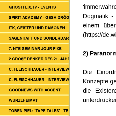
'immerwähr
GHOSTFLIX.TV - EVENTS
Dogmatik - 
SPIRIT ACADEMY - GESA DRÖGE
einem über
ITK, GEISTER UND DÄMONEN
(https://de.
SAGENHAFT UND SONDERBAR
7. NTE-SEMINAR JOUR FIXE
2) Paranor
2 GROßE DENKER DES 21. JAHRH.
C. FLEISCHHAUER - INTERVIEW ITK
Die Einord
C. FLEISCHHAUER - INTERVIEW DBV
Konzepte ge
GOODNEWS WITH ACCENT
die Existe
unterdrücke
WURZLHEIMAT
TOBEN PIEL: 'TAPE TALES' - TBS -