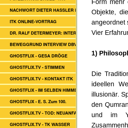
Form mehr o
NACHWORT DIETER HASSLER BUCH
Objekte, d
ITK ONLINE-VORTRAG
angeordnet 
Vier Erfahr
DR. RALF DETERMEYER: INTERVIEW
BEWEGGRUND INTERVIEW DBVs ITK
1) Philosop
GHOSTFLIX - GESA DRÖGE
GHOSTFLIX.TV - STIMMEN
Die Traditi
GHOSTFLIX.TV - KONTAKT ITK
ideellen We
GHOSTFLIX - IM SELBEN HIMMEL
illusionär. S
GHOSTFLIX - E. S. Zum 100.
den Qumran-
GHOSTFLIX.TV - TOD: NEUANFANG?
und im Y
GHOSTFLIX.TV - TK WASSER
Zusammenha