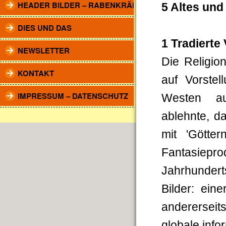
HEADER BILDER – RABENKRÄHEN
5 Altes und
DIES UND DAS
1 Tradierte
NEWSLETTER
Die Religio
KONTAKT
auf Vor­ste
IMPRESSUM – DATENSCHUTZ
Westen auf
ablehnte, d
mit 'Götte
Fantasiepr
Jahrhundert
Bilder: eine
andererseits
globale info