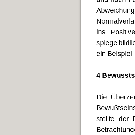
Abweichun
Normalverla
ins Positi
spiegelbildl
ein Beispiel
4 Bewussts
Die Überze
Bewußt­sein
stellte der
Betrachtu