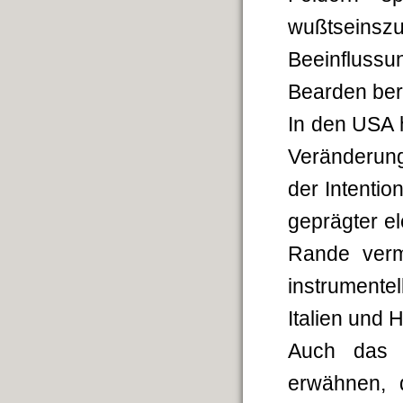
wußtseins
Beeinflussu
Bearden ber
In den USA h
Verän­deru
der Intentio
geprägter el
Rande verme
instrumente
Italien und 
Auch das 
erwähnen, 