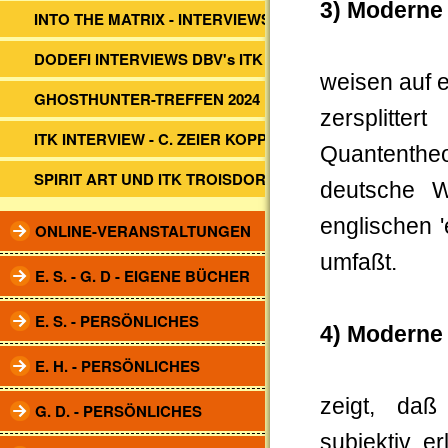
3) Moderne
INTO THE MATRIX - INTERVIEWS
DODEFI INTERVIEWS DBV's ITK
weisen auf e
GHOSTHUNTER-TREFFEN 2024
zersplitt
ITK INTERVIEW - C. ZEIER KOPP
Quantentheo
SPIRIT ART UND ITK TROISDORF
deutsche W
englischen '
ONLINE-VERANSTALTUNGEN
umfaßt.
E. S. - G. D - EIGENE BÜCHER
E. S. - PERSÖNLICHES
4) Moderne
E. H. - PERSÖNLICHES
zeigt, da
G. D. - PERSÖNLICHES
subjektiv e