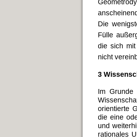
Geometrody
an­schei­nen
Die wenigst
Fülle außer
die sich mi
nicht verein
3 Wissensc
Im Grunde g
Wissen­scha
orientierte
die eine od
und weiterh
rationales U