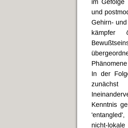
im Gefolge
und postmod
Gehirn- und
kämpfer ö
Bewußtsei
übergeord
Phänomene 
In der Folg
zunächst
Ineinander
Kenntnis ge
'entangled'
nicht-lokal