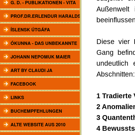
G. D. - PUBLIKATIONEN - VITA
Außenwelt 
PROF.DR.ERLENDUR HARALDSSON
beeinflusse
ÍSLENSK ÚTGÁFA
Diese vier
ÓKUNNA - DAS UNBEKANNTE
Gang be­fin
JOHANN NEPOMUK MAIER
undeutlich 
ART BY CLAUDI JA
Abschnitten:
FACEBOOK
1 Tradierte
LINKS
2 Anomalie
BUCHEMPFEHLUNGEN
3 Quantent
ALTE WEBSITE AUS 2010
4 Bewussts