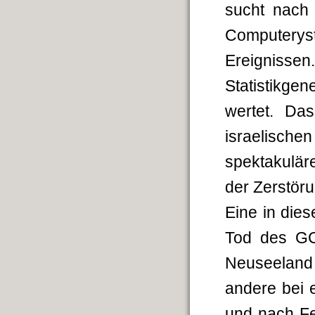
sucht nach 
Computerys
Ereignissen
Statistikgen
wertet. Da
israelische
spektakulär
der Zerstör
Eine in die
Tod des GCP
Neuseeland
andere bei 
und nach Fe