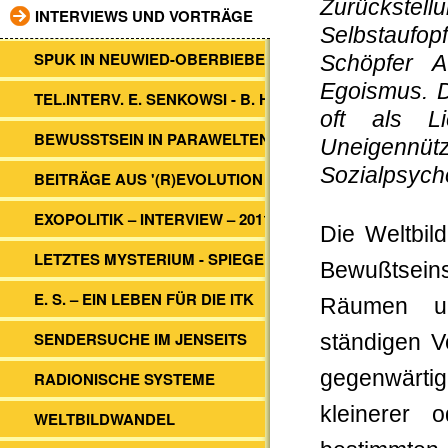
Zurückst
INTERVIEWS UND VORTRÄGE
Selbstaufo
SPUK IN NEUWIED-OBERBIEBER
Schöpfer A
Egoismus. D
TEL.INTERV. E. SENKOWSI - B. HEIM
oft als Li
BEWUSSTSEIN IN PARAWELTEN
Uneigennütz
Sozialpsycho
BEITRÄGE AUS '(R)EVOLUTION 2012'
EXOPOLITIK – INTERVIEW – 2011
Die Weltbil
LETZTES MYSTERIUM - SPIEGEL TV
Bewußt­sei
E. S. – EIN LEBEN FÜR DIE ITK
Räumen un
SENDERSUCHE IM JENSEITS
ständigen V
gegenwärti
RADIONISCHE SYSTEME
kleinerer 
WELTBILDWANDEL