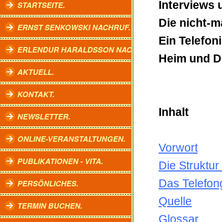
Interviews 
STARTSEITE.
Die nicht-ma
ERNST SENKOWSKI NACHRUF.
Ein Telefon
ERLENDUR HARALDSSON NACHRUF.
Heim und Dr
AKTUELL.
KONTAKT.
Inhalt
NEWSLETTER.
ONLINE-VERANSTALTUNGEN.
Vorwort
PUBLIKATIONEN - VITA.
Die Struktu
Das Telefon
PERSÖNLICHES.
Quelle
TERMIN BUCHEN.
Glossar