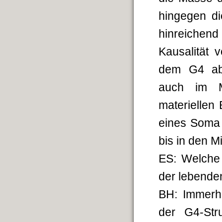
hingegen di
hinreiche
Kausalität 
dem G4 abge
auch im M
materiellen
eines Soma 
bis in den M
ES: Welche 
der lebende
BH: Immerhi
der G4-Str