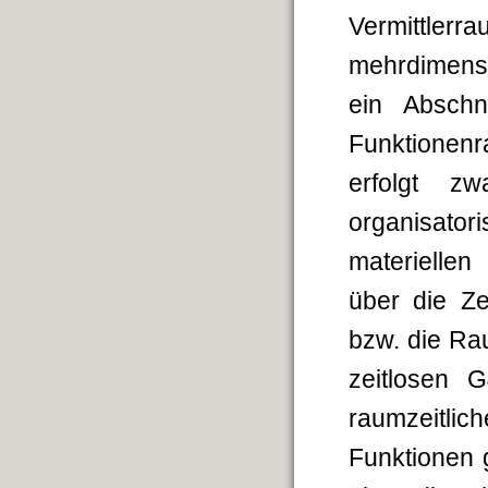
Vermittler
mehrdimensi
ein Abschn
Funktionenra
erfolgt z
organisato
materielle
über die Ze
bzw. die Ra
zeitlosen G
raumzeitlic
Funktionen g