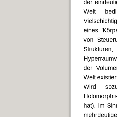
der eindeut
Welt bedi
Vielschichti
eines 'Körp
von Steuer
Strukture
Hyperraumvo
der Volumen
Welt existier
Wird soz
Holomorphis
hat), im Sin
mehrdeutig