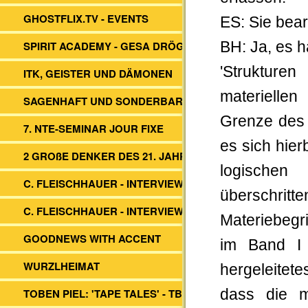
GHOSTFLIX.TV - EVENTS
ES: Sie bea
SPIRIT ACADEMY - GESA DRÖGE
BH: Ja, es h
'Strukture
ITK, GEISTER UND DÄMONEN
materiellen
SAGENHAFT UND SONDERBAR
Grenze des 
7. NTE-SEMINAR JOUR FIXE
es sich hie
2 GROßE DENKER DES 21. JAHRH.
logischen 
C. FLEISCHHAUER - INTERVIEW ITK
überschritt
C. FLEISCHHAUER - INTERVIEW DBV
Materiebegri
GOODNEWS WITH ACCENT
im Band I d
WURZLHEIMAT
hergeleitet
TOBEN PIEL: 'TAPE TALES' - TBS -
dass die m