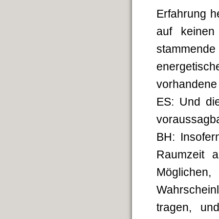
Erfahrung h
auf keinen
stammende
energetis
vorhandene e
ES: Und die
voraussagb
BH: Insofer
Raumzeit a
Möglich
Wahrscheinli
tragen, un