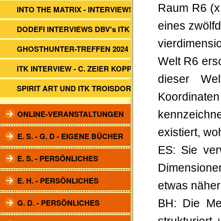
Raum R6 (x1
INTO THE MATRIX - INTERVIEWS
eines zwölfd
DODEFI INTERVIEWS DBV's ITK
vierdimensi
GHOSTHUNTER-TREFFEN 2024
Welt R6 ersc
ITK INTERVIEW - C. ZEIER KOPP
dieser We
SPIRIT ART UND ITK TROISDORF
Koordinate
ONLINE-VERANSTALTUNGEN
kennzeichn
existiert, w
E. S. - G. D - EIGENE BÜCHER
ES: Sie ver
E. S. - PERSÖNLICHES
Dimensione
E. H. - PERSÖNLICHES
etwas näher
G. D. - PERSÖNLICHES
BH: Die Men