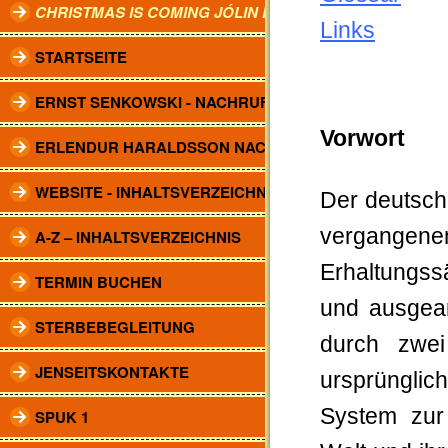
CHRISTMAS IS COMING JÓLIN KOMA.
Links
STARTSEITE
ERNST SENKOWSKI - NACHRUF
Vorwort
ERLENDUR HARALDSSON NACHRUF
WEBSITE - INHALTSVERZEICHNIS
Der deutsch
vergangenen
A-Z – INHALTSVERZEICHNIS
Erhaltungss
TERMIN BUCHEN
und ausgear
STERBEBEGLEITUNG
durch zwei
JENSEITSKONTAKTE
ursprüngli
System zur 
SPUK 1