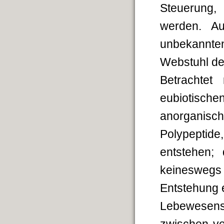
Steuerung,
werden. A
unbekannte
Webstuhl der
Betrachte
eubiotische
anorganisch
Polypeptid
entstehen;
keineswegs
Entstehung e
Lebewesens