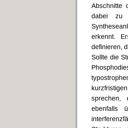
Abschnitte
dabei zu 
Synthesean
erkennt. E
definieren, 
Sollte die S
Phosphodies
typostrop
kurzfristig
sprechen,
ebenfalls 
interferenz