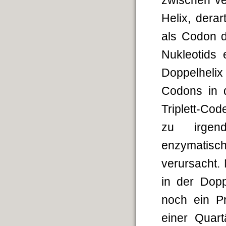
zwischen ve
Helix, dera
als Codon d
Nukleotids 
Doppelhelix 
Codons in 
Triplett-Cod
zu irgend
enzymatisc
verursacht.
in der Dopp
noch ein Pr
einer Quart