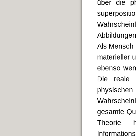
über die ph
superpo
Wahrschein
Abbildungen
Als Mensch 
materieller 
ebenso weni
Die reale 
physisch
Wahrscheinl
gesamte Quan
Theorie 
Information