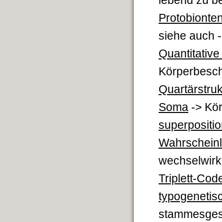
lebend zu b
Protobionte
siehe auch -
Quantitat
Körperbesch
Quartärstruk
Soma
-> Kö
superpo
Wahrscheinl
wechselwirk
Triplett-Cod
typogenetis
stammesgesc