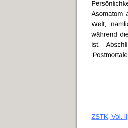
Persönlich
Asomatom al
Welt, näml
während die
ist. Absch
'Postmortale
ZSTK, Vol. I