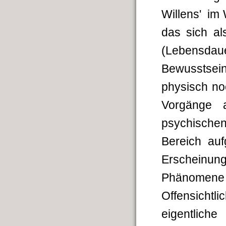
Willens' im
das sich al
(Lebensda
Bewusstse
physisch no
Vorgänge a
psychischen
Bereich au
Erscheinu
Phänomene 
Offensicht
eigentlic