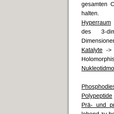
gesamten Or
halten
.
Hyperraum
des 3-d
Dimensione
Katalyte
-> 
Holomorphis
Nukleotidmo
Phosphodie
Polypeptide
Prä- und pr