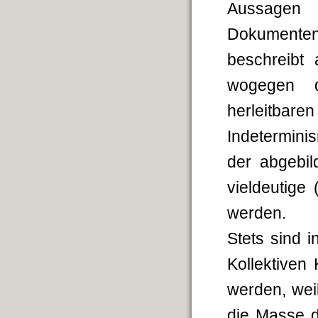
Aussagen 
Dokumenten
beschreibt 
wogegen d
herleitbare
Indetermini
der abgebil
vieldeutige
werden.
Stets sind 
Kollektiven
werden, weil
die Masse d