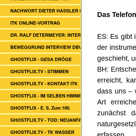
NACHWORT DIETER HASSLER BUCH
Das Telefo
ITK ONLINE-VORTRAG
DR. RALF DETERMEYER: INTERVIEW
ES: Es gibt
BEWEGGRUND INTERVIEW DBVs ITK
der instrum
geschieht, 
GHOSTFLIX - GESA DRÖGE
BH: Entsche
GHOSTFLIX.TV - STIMMEN
erreicht, k
GHOSTFLIX.TV - KONTAKT ITK
dass uns – 
GHOSTFLIX - IM SELBEN HIMMEL
Art erreic
GHOSTFLIX - E. S. Zum 100.
zunächst d
GHOSTFLIX.TV - TOD: NEUANFANG?
naturgeset
GHOSTFLIX.TV - TK WASSER
erfassen.