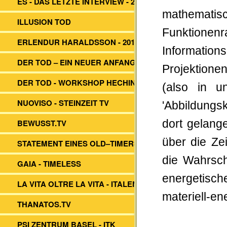
ES - DAS LETZTE INTERVIEW - 2014
mathematis
ILLUSION TOD
Funktione
ERLENDUR HARALDSSON - 2017
Informations
DER TOD – EIN NEUER ANFANG?
Projektione
DER TOD - WORKSHOP HECHINGEN
(also in u
NUOVISO - STEINZEIT TV
'Abbildungsk
BEWUSST.TV
dort gelang
über die Ze
STATEMENT EINES OLD–TIMERS
die Wahrsch
GAIA - TIMELESS
energetisc
LA VITA OLTRE LA VITA - ITALEN
materiell-en
THANATOS.TV
PSI ZENTRUM BASEL - ITK