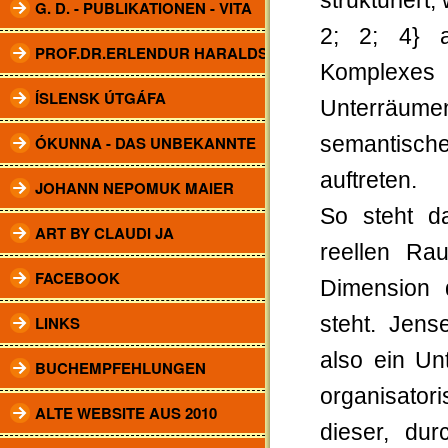
strukturiert
G. D. - PUBLIKATIONEN - VITA
2; 2; 4} a
PROF.DR.ERLENDUR HARALDSSON
Komplexes
ÍSLENSK ÚTGÁFA
Unterräu
ÓKUNNA - DAS UNBEKANNTE
semantische
auftreten.
JOHANN NEPOMUK MAIER
So steht d
ART BY CLAUDI JA
reellen Ra
FACEBOOK
Dimension d
LINKS
steht. Jens
also ein Un
BUCHEMPFEHLUNGEN
organisator
ALTE WEBSITE AUS 2010
dieser, du