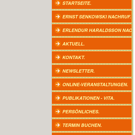
STARTSEITE.
ERNST SENKOWSKI NACHRUF.
ERLENDUR HARALDSSON NACH
AKTUELL.
KONTAKT.
NEWSLETTER.
ONLINE-VERANSTALTUNGEN.
PUBLIKATIONEN - VITA.
PERSÖNLICHES.
TERMIN BUCHEN.