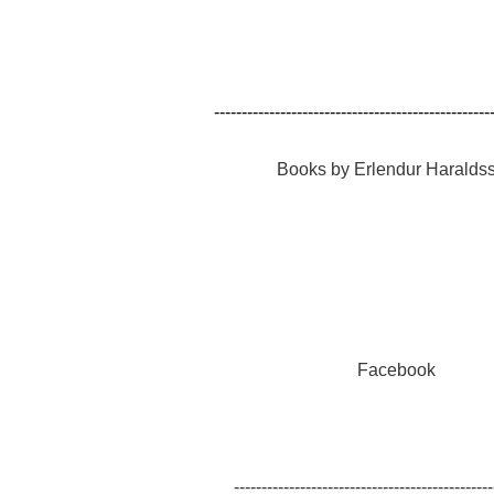
14
--------------------------------------------------
?
Books by Erlendur Haralds
GEN
Facebook
-----------------------------------------------