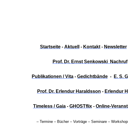
EIM
Startseite
-
Aktuell
-
Kontakt
-
Newsletter
012'
Prof. Dr. Ernst Senkowski Nachruf
 TV
Publikationen / Vita
-
Gedichtbände
-
E. S. 
Prof. Dr. Erlendur Haraldsson
-
Erlendur 
Timeless / Gaia
-
GHOSTflix
-
Online-Verans
– Termine
–
Bücher –
Vorträge
– Seminare – Workshop