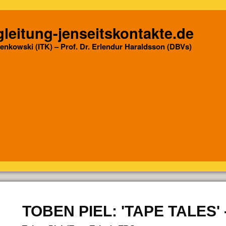
leitung-jenseitskontakte.de
Senkowski (ITK) – Prof. Dr. Erlendur Haraldsson (DBVs)
TOBEN PIEL: 'TAPE TALES' -