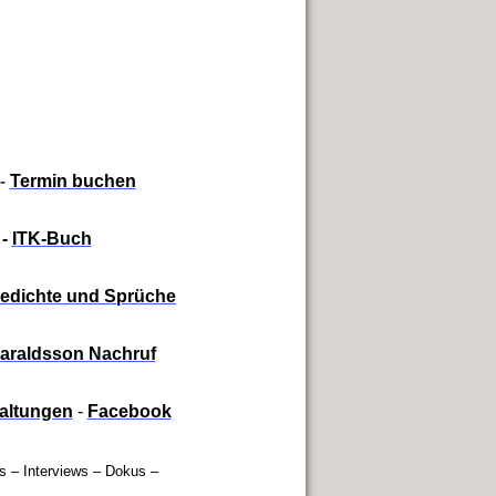
-
Termin buchen
-
I
TK-Buch
Gedichte und Sprüche
Haraldsson Nachruf
taltungen
-
Facebook
s – Interviews
– Dokus –