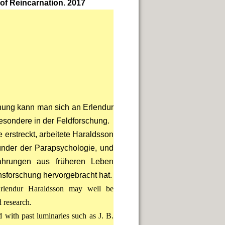
of Reincarnation. 2017
hung kann man sich an Erlendur
esondere in der Feldforschung.
e erstreckt, arbeitete Haraldsson
ünder der Parapsychologie, und
fahrungen aus früheren Leben
nsforschung hervorgebracht hat.
Erlendur Haraldsson may well be
d research.
 with past luminaries such as J. B.