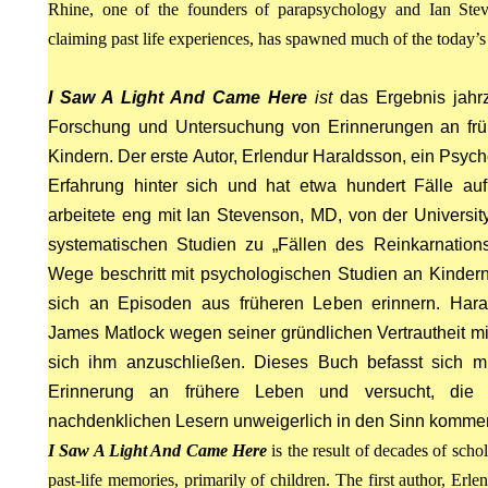
Rhine, one of the founders of parapsychology and Ian Ste
KOMA.
claiming past life experiences, has spawned much of the today’s 
I Saw A Light And Came Here
ist
das Ergebnis jahrz
Forschung und Untersuchung von Erinnerungen an frü
Kindern. Der erste Autor, Erlendur Haraldsson, ein Psyc
HRUF
Erfahrung hinter sich und hat etwa hundert Fälle au
S
arbeitete eng mit Ian Stevenson, MD, von der Universit
systematischen Studien zu „Fällen des Reinkarnation
Wege beschritt mit psychologischen Studien an Kindern
sich an Episoden aus früheren Leben erinnern. Hara
James Matlock wegen seiner gründlichen Vertrautheit mi
sich ihm anzuschließen. Dieses Buch befasst sich m
Erinnerung an frühere Leben und versucht, die 
nachdenklichen Lesern unweigerlich in den Sinn komme
I Saw A Light And Came Here
is the result of decades of schol
past-life memories, primarily of children. The first author, Erl