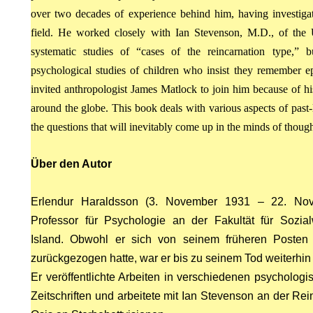
over two decades of experience behind him, having investig
field. He worked closely with Ian Stevenson, M.D., of the 
systematic studies of “cases of the reincarnation type,
psychological studies of children who insist they remember e
.
invited anthropologist James Matlock to join him because of hi
ON
around the globe. This book deals with various aspects of past
the questions that will inevitably come up in the minds of though
Über den Autor
Erlendur Haraldsson (3. November 1931 – 22. Nove
Professor für Psychologie an der Fakultät für Sozial
ODE
Island. Obwohl er sich von seinem früheren Posten 
zurückgezogen hatte, war er bis zu seinem Tod weiterhin 
Er veröffentlichte Arbeiten in verschiedenen psycholo
Zeitschriften und arbeitete mit Ian Stevenson an der Re