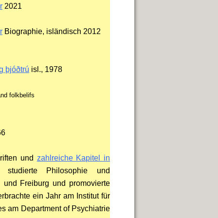
r
2021
r
Biographie, isländisch 2012
g þjóðtrú
isl., 1978
nd folkbelifs
66
hriften und
zahlreiche Kapitel in
r studierte Philosophie und
 und Freiburg und promovierte
brachte ein Jahr am Institut für
es am Department of Psychiatrie