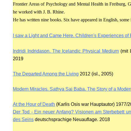
Frontier Areas of Psychology and Mental Health in Freiburg, G
he worked with J. B. Rhine.
He has written nine books. Six have appeared in English, some 
I saw a Light and Came Here. Children's Experiences of
Indridi Indridason. The Icelandic Physical Medium
(mit 
2019
The Departed Among the Living
2012 (isl., 2005)
ING
Modern Miracles. Sathya Sai Baba. The Story of a Moder
At the Hour of Death
(Karlis Osis war Hauptautor)
1977/20
HY EH
Der Tod - Ein neuer Anfang? Visionen am Sterbebett u
des Seins
deutschsprachige Neuauflage. 2018
N