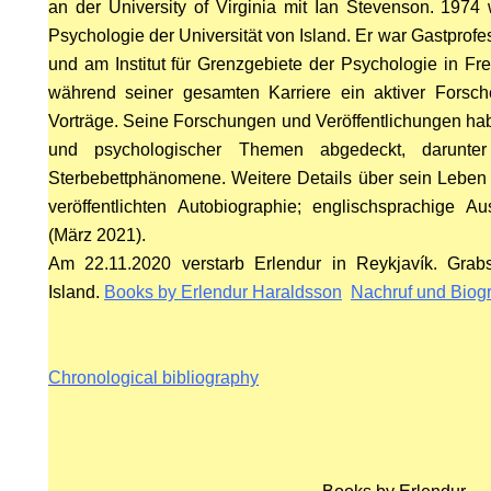
an der University of Virginia mit Ian Stevenson. 1974 w
RIES
Psychologie der Universität von Island. Er war Gastprofes
und am Institut für Grenzgebiete der Psychologie in Fr
während seiner gesamten Karriere ein aktiver Forsch
STS
Vorträge.
Seine Forschungen und Veröffentlichungen haben
und psychologischer Themen abgedeckt, darunter
Sterbebettphänomene.
Weitere Details über sein Leben 
veröffentlichten Autobiographie; englischsprachige Au
(März 2021).
Am 22.11.2020 verstarb Erlendur in
Reykjavík.
Grabs
Island.
Books by Erlendur Haraldsson
Nachruf und Biog
Chronological bibliography
IMES
N