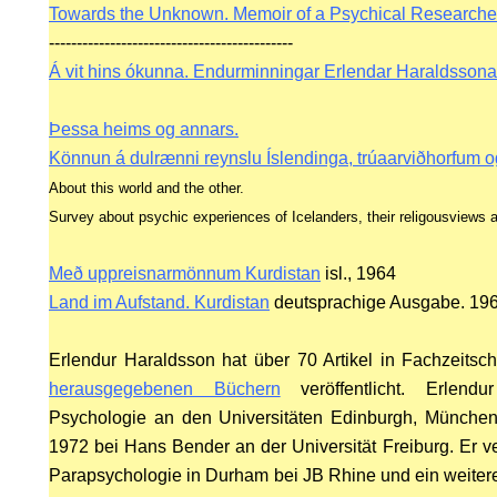
Towards the Unknown. Memoir of a Psychical Researche
--------------------------------------------
Á vit hins ókunna. Endurminningar Erlendar Haraldssona
HY
Þessa heims og annars.
Könnun á dulrænni reynslu Íslendinga, trúaarviðhorfum o
About this world and the other.
Survey about psychic experiences of Icelanders, their religousviews a
Með uppreisnarmönnum Kurdistan
isl., 1964
Land im Aufstand. Kurdistan
deutsprachige Ausgabe. 19
Erlendur Haraldsson hat über 70 Artikel in Fachzeitsc
herausgegebenen Büchern
veröffentlicht. Erlendu
Psychologie an den Universitäten Edinburgh, München
1972 bei Hans Bender an der Universität Freiburg. Er ver
Parapsychologie in Durham bei JB Rhine und ein weiter