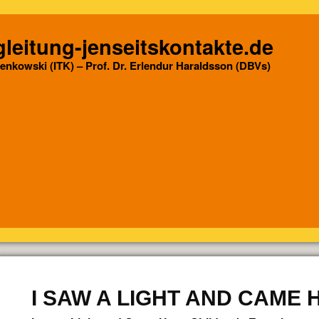
leitung-jenseitskontakte.de
Senkowski (ITK) – Prof. Dr. Erlendur Haraldsson (DBVs)
I SAW A LIGHT AND CAME 