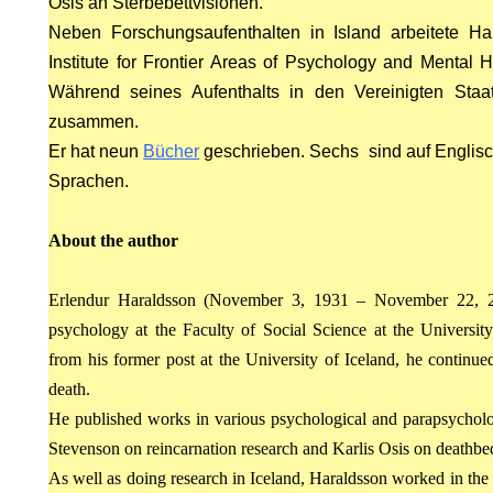
Osis an Sterbebettvisionen.
Neben Forschungsaufenthalten in Island arbeitete 
Institute for Frontier Areas of Psychology and Mental H
Während seines Aufenthalts in den Vereinigten Staa
zusammen.
Er hat neun
Bücher
geschrieben. Sechs sind auf Englisch
Sprachen.
About the author
Erlendur Haraldsson (November 3, 1931 – November 22, 20
psychology at the Faculty of Social Science at the Universit
from his former post at the University of Iceland, he continue
SON
death.
SSON
He published works in various psychological and parapsycholo
Stevenson on reincarnation research and Karlis Osis on deathbe
CHRUF
As well as doing research in Iceland, Haraldsson worked in the U