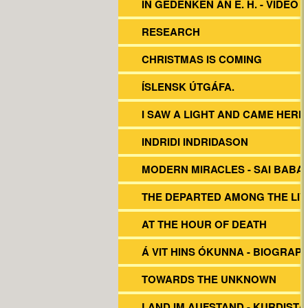
IN GEDENKEN AN E. H. - VIDEO
RESEARCH
CHRISTMAS IS COMING
ÍSLENSK ÚTGÁFA.
I SAW A LIGHT AND CAME HERE
INDRIDI INDRIDASON
MODERN MIRACLES - SAI BABA
THE DEPARTED AMONG THE LIV
AT THE HOUR OF DEATH
Á VIT HINS ÓKUNNA - BIOGRAP
TOWARDS THE UNKNOWN
LAND IM AUFSTAND - KURDISTA