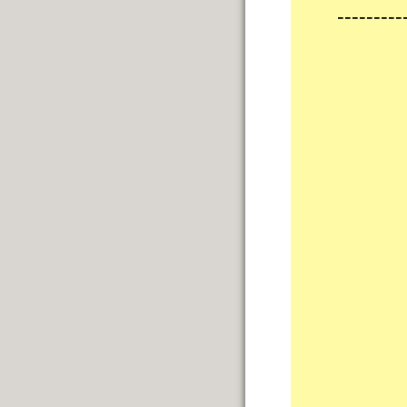
---------