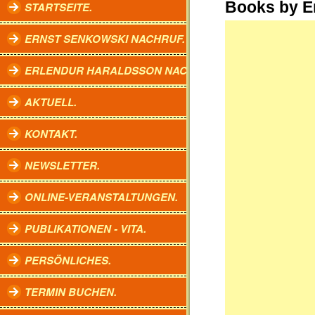
Books by E
STARTSEITE.
ERNST SENKOWSKI NACHRUF.
ERLENDUR HARALDSSON NACHRUF.
AKTUELL.
KONTAKT.
NEWSLETTER.
ONLINE-VERANSTALTUNGEN.
PUBLIKATIONEN - VITA.
PERSÖNLICHES.
TERMIN BUCHEN.