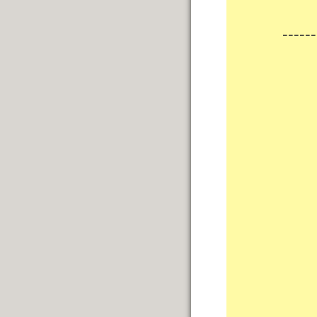
------