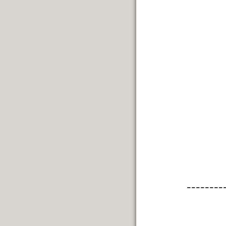
--------