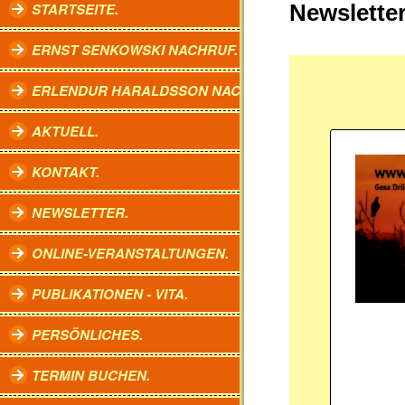
STARTSEITE.
Newslette
ERNST SENKOWSKI NACHRUF.
ERLENDUR HARALDSSON NACHRUF.
AKTUELL.
KONTAKT.
NEWSLETTER.
ONLINE-VERANSTALTUNGEN.
PUBLIKATIONEN - VITA.
PERSÖNLICHES.
TERMIN BUCHEN.