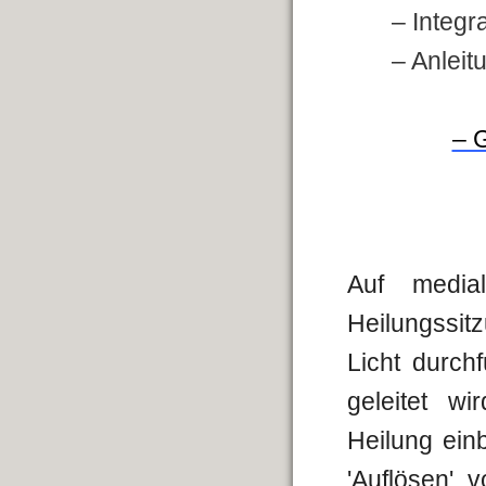
– Integr
– Anleit
– 
Auf media
Heilungssit
Licht durch
geleitet w
Heilung ein
'Auflösen'