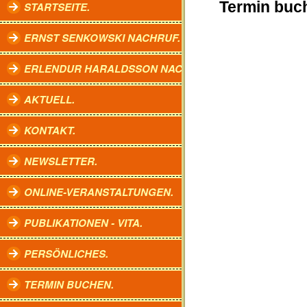
Termin buc
STARTSEITE.
ERNST SENKOWSKI NACHRUF.
ERLENDUR HARALDSSON NACHRUF.
AKTUELL.
KONTAKT.
NEWSLETTER.
ONLINE-VERANSTALTUNGEN.
PUBLIKATIONEN - VITA.
PERSÖNLICHES.
TERMIN BUCHEN.