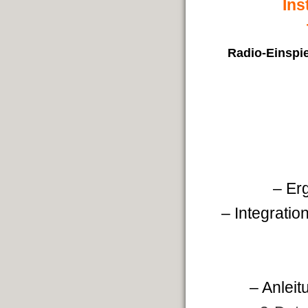
Ins
Radio-Einspie
– Er
– Integratio
– Anlei