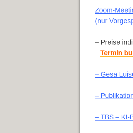
Zoom-Meetin
(nur Vorges
– Preise ind
Termin bu
– Gesa Luis
– Publikatio
– TBS – KI-B