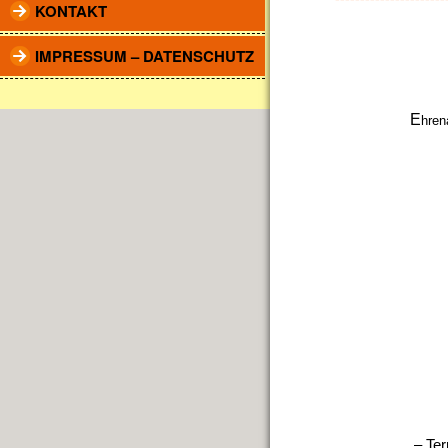
KONTAKT
IMPRESSUM – DATENSCHUTZ
E
hren
– Te