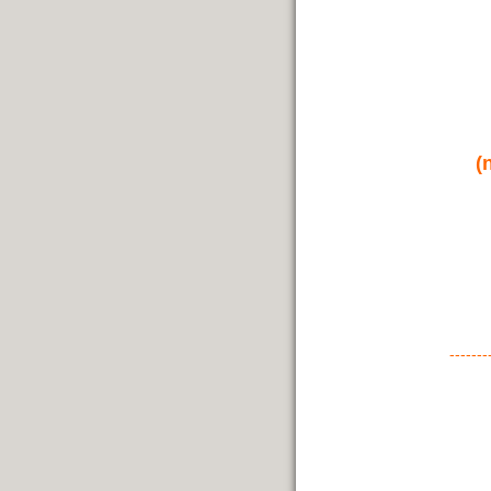
(
-
------