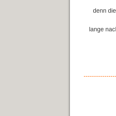
denn die
lange nac
---------------