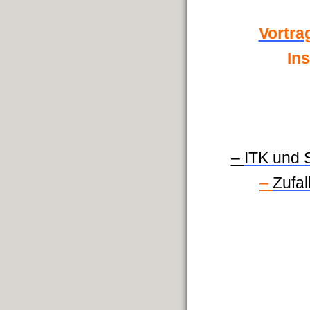
Vortra
In
–
ITK und 
–
Zufa