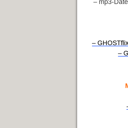
– mp3-Date
– GHOSTflix
– G