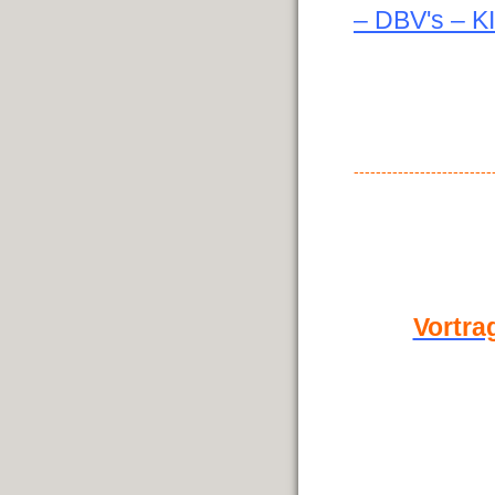
– DBV's – KI
-
------------------------
Vortra