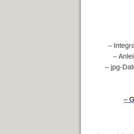
– Integr
– Anle
– jpg-Dat
– G