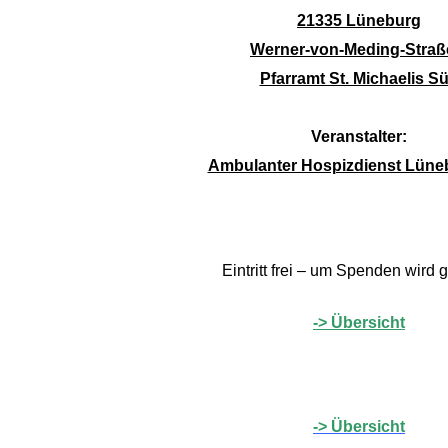
KOMA.
21335 Lüneburg
Werner-von-Meding-Straß
Pfarramt St. Michaelis S
Veranstalter:
HRUF
Ambulanter Hospizdienst Lüneb
S
Eintritt frei – um Spenden wird 
-> Übersicht
E
-> Übersicht