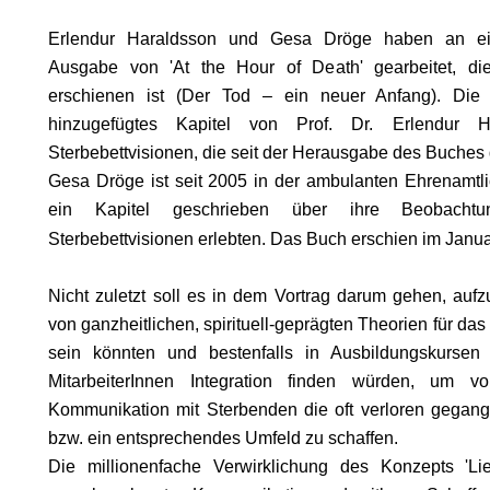
Erlendur Haraldsson und Gesa Dröge haben an ei
Ausgabe von 'At the Hour of Death' gearbeitet, di
erschienen ist (Der Tod – ein neuer Anfang). Die
hinzugefügtes Kapitel von Prof. Dr. Erlendur 
Sterbebettvisionen, die seit der Herausgabe des Buches
SON
Gesa Dröge ist seit 2005 in der ambulanten Ehrenamtli
ein Kapitel geschrieben über ihre Beobacht
Sterbebettvisionen erlebten. Das Buch erschien im Januar
Nicht zuletzt soll es in dem Vortrag darum gehen, aufz
von ganzheitlichen, spirituell-geprägten Theorien für da
sein könnten und bestenfalls in Ausbildungskursen
MitarbeiterInnen Integration finden würden, um v
Kommunikation mit Sterbenden die oft verloren gegan
bzw. ein entsprechendes Umfeld zu schaffen.
Die millionenfache Verwirklichung des Konzepts 'Li