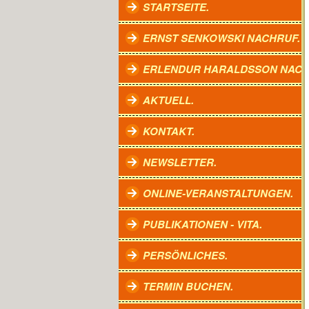
STARTSEITE.
ERNST SENKOWSKI NACHRUF.
ERLENDUR HARALDSSON NACH
AKTUELL.
KONTAKT.
NEWSLETTER.
ONLINE-VERANSTALTUNGEN.
PUBLIKATIONEN - VITA.
PERSÖNLICHES.
TERMIN BUCHEN.