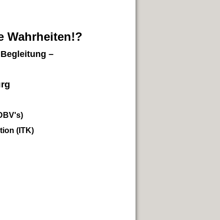
e Wahrheiten!?
n Begleitung –
rg
n
DBV's)
ion (ITK)