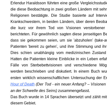
Erlendur Haraldsson führten eine große Vergleichsstud
die diese Beobachtung in zwei großen Ländern mit sehr
Religionen bestätigte. Die Studie basierte auf Inte
Krankschwestern, in beiden Ländern, über deren Beoba
die kurz vor ihrem Tod von Visionen verstorbener
berichteten. Für gewöhnlich sagten diese jenseitigen 
ODE
dass sie gekommen seien, um sie 'abzuholen' (take-
Patienten 'bereit zu gehen', und ihre Stimmung und ihr
Dies schien unabhängig vom medizinischen Zustand
Hatten die Patienten kleine Einblicke in ein Leben erfa
Fälle von Sterbebettvisionen und verschiedene Mögli
werden beschrieben und diskutiert. In einem Buch
wu
ersten wirklich wissenschaftlichen Untersuchung der 
Hour of Death
(Der Tod - ein neuer Anfang? – Visionen
an der Schwelle des Seins)
zusammengefasst.
Das Buch wurde in 14 Sprachen übersetzt und zählt mit
diesem Gebiet.