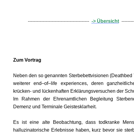
DBV.
NG?
-----------------------------------------
-> Übersicht
---------
Zum Vortrag
Neben den so genannten Sterbebettvisionen (Deathbed V
weiterer end–of–life experiences, deren ganzheitli
krücken- und lückenhaften Erklärungsversuchen der Schu
Im Rahmen der Ehrenamtlichen Begleitung Sterbend
Demenz und Terminale Geistesklarheit.
.
Es ist eine alte Beobachtung, dass todkranke Men
ON
halluzinatorische Erlebnisse haben, kurz bevor sie ster