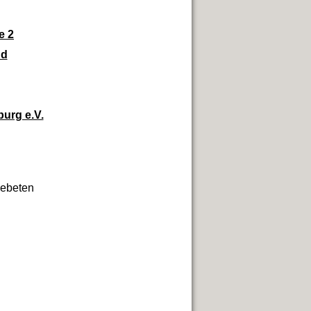
e 2
üd
urg e.V.
gebeten