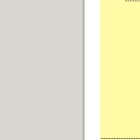
------
---------------