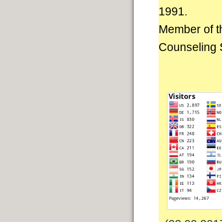
1991.
Member of th
Counseling S
w