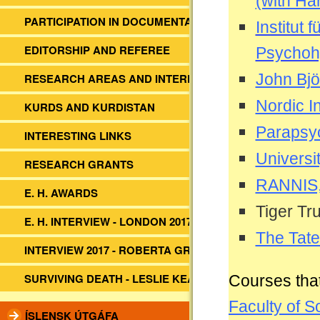
(with Ha
PARTICIPATION IN DOCUMENTARIES
Institut
EDITORSHIP AND REFEREE
Psychohy
John Bjö
RESEARCH AREAS AND INTERESTS
Nordic I
KURDS AND KURDISTAN
Parapsyc
INTERESTING LINKS
Universi
RESEARCH GRANTS
RANNIS, 
E. H. AWARDS
Tiger Tr
E. H. INTERVIEW - LONDON 2017
The Tate
INTERVIEW 2017 - ROBERTA GRIMES
SURVIVING DEATH - LESLIE KEAN
Courses that
Faculty of S
ÍSLENSK ÚTGÁFA