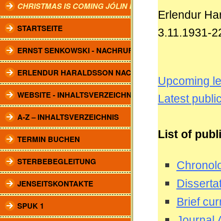
CHRISTMAS IS COMING JÓLIN KOMA.
Erlendur Ha
STARTSEITE
3.11.1931-2
ERNST SENKOWSKI - NACHRUF
ERLENDUR HARALDSSON NACHRUF
Upcoming le
WEBSITE - INHALTSVERZEICHNIS
Latest publi
A-Z – INHALTSVERZEICHNIS
List of publ
TERMIN BUCHEN
STERBEBEGLEITUNG
Chronolo
Disserta
JENSEITSKONTAKTE
Brief cur
SPUK 1
Journal A