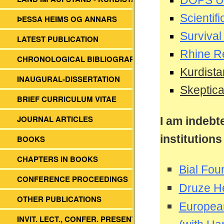
DOPS Uni
Scientif
ÞESSA HEIMS OG ANNARS
Survival
LATEST PUBLICATION
Rhine R
CHRONOLOGICAL BIBLIOGRAPHY
Kurdist
INAUGURAL-DISSERTATION
Skeptica
BRIEF CURRICULUM VITAE
JOURNAL ARTICLES
I am indebt
institution
BOOKS
CHAPTERS IN BOOKS
Bial Foun
CONFERENCE PROCEEDINGS
Druze He
OTHER PUBLICATIONS
European
INVIT. LECT., CONFER. PRESENT.