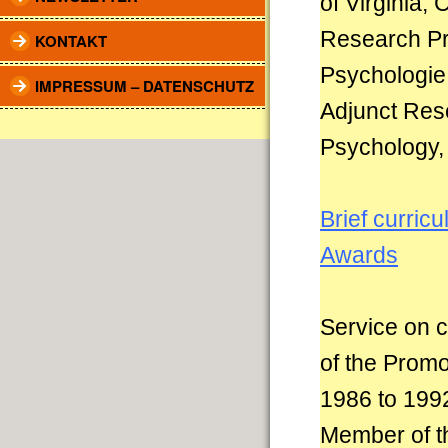
of Virginia, 
Research Pro
KONTAKT
Psychologie
IMPRESSUM – DATENSCHUTZ
Adjunct Rese
Psychology, 
Brief curricu
Awards
Service on c
of the Promo
1986 to 199
Member of t