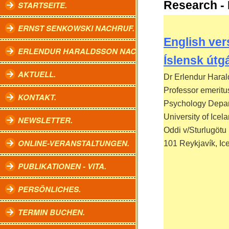
Research - 
STARTSEITE.
ERNST SENKOWSKI NACHRUF.
English ver
ERLENDUR HARALDSSON NACHRUF.
Íslensk útg
AKTUELL.
Dr Erlendur Hara
Professor emerit
KONTAKT.
Psychology Depa
University of Icela
NEWSLETTER.
Oddi v/Sturlugötu
ONLINE-VERANSTALTUNGEN.
101 Reykjavík, Ic
PUBLIKATIONEN - VITA.
PERSÖNLICHES.
TERMIN BUCHEN.