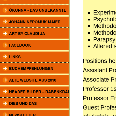
ÓKUNNA - DAS UNBEKANNTE
Experim
Psycholo
JOHANN NEPOMUK MAIER
Methodo
Methodol
ART BY CLAUDI JA
Parapsyc
FACEBOOK
Altered 
LINKS
Positions he
BUCHEMPFEHLUNGEN
Assistant Pr
Associate Pr
ALTE WEBSITE AUS 2010
Professor 1s
HEADER BILDER – RABENKRÄHEN
Professor Em
DIES UND DAS
Guest Profes
NEWSLETTER