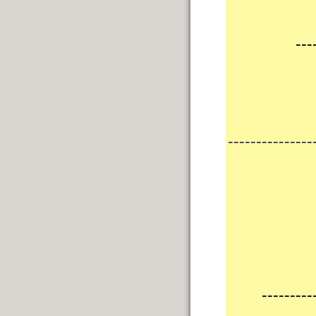
---
---------------
---------