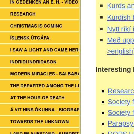
IN GEDENKEN AN E. H. - VIDEO
Kurds an
RESEARCH
Kurdish 
CHRISTMAS IS COMING
Nytt rík
ÍSLENSK ÚTGÁFA.
Með upp
I SAW A LIGHT AND CAME HERE
>english
INDRIDI INDRIDASON
Interesting 
MODERN MIRACLES - SAI BABA
THE DEPARTED AMONG THE LIVING
Resear
AT THE HOUR OF DEATH
Society 
Á VIT HINS ÓKUNNA - BIOGRAPHY EH
Society f
TOWARDS THE UNKNOWN
Parapsyc
LAND IM AUFSTAND - KURDISTAN