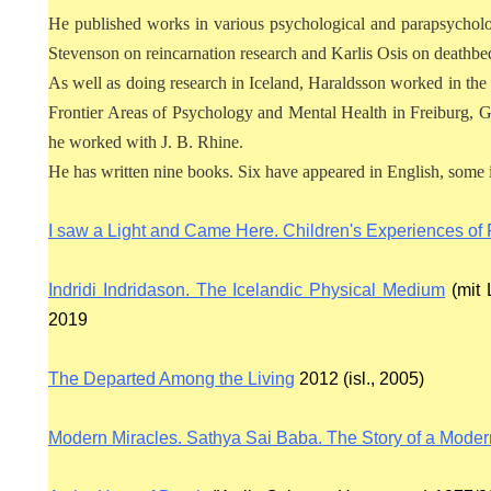
He published works in various psychological and parapsycholo
Stevenson on reincarnation research and Karlis Osis on deathbe
As well as doing research in Iceland, Haraldsson worked in the U
Frontier Areas of Psychology and Mental Health in Freiburg, G
he worked with J. B. Rhine.
He has written nine books. Six have appeared in English, some 
I saw a Light and Came Here. Children's Experiences of
Indridi Indridason. The Icelandic Physical Medium
(mit 
2019
SON
The Departed Among the Living
2012 (isl., 2005)
SSON
Modern Miracles. Sathya Sai Baba. The Story of a Moder
CHRUF