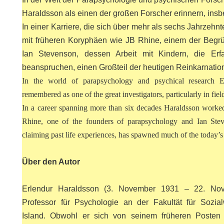
KOMA.
Haraldsson als einen der großen Forscher erinnern, insb
In einer Karriere, die sich über mehr als sechs Jahrzehnt
mit früheren Koryphäen wie JB Rhine, einem der Begr
Ian Stevenson, dessen Arbeit mit Kindern, die Er
beanspruchen, einen Großteil der heutigen Reinkarnatio
HRUF
In the world of parapsychology and psychical research 
remembered as one of the great investigators, particularly in fiel
S
In a career spanning more than six decades Haraldsson worked
Rhine, one of the founders of parapsychology and Ian Ste
claiming past life experiences, has spawned much of the today’s 
Über den Autor
Erlendur Haraldsson (3. November 1931 – 22. Nove
Professor für Psychologie an der Fakultät für Sozial
Island. Obwohl er sich von seinem früheren Posten 