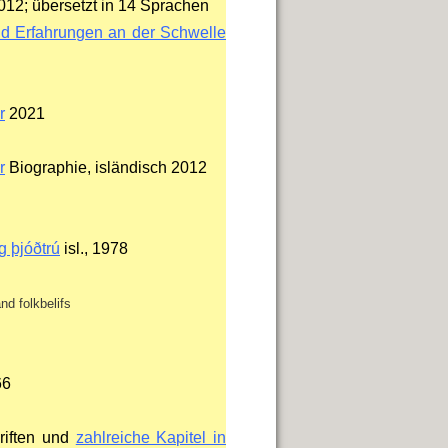
12; übersetzt in 14 Sprachen
nd Erfahrungen an der Schwelle
r
2021
r
Biographie, isländisch 2012
g þjóðtrú
isl., 1978
nd folkbelifs
66
hriften und
zahlreiche Kapitel in