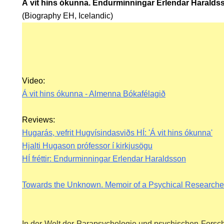
Á vit hins ókunna. Endurminningar Erlendar Haralds
(Biography EH, Icelandic)
RUF.
Video:
Á vit hins ókunna - Almenna Bókafélagið
Reviews:
Hugarás, vefrit Hugvísindasviðs HÍ: 'Á vit hins ókunna'
Hjalti Hugason prófessor í kirkjusögu
HÍ fréttir: Endurminningar Erlendar Haraldsson
Towards the Unknown. Memoir of a Psychical Researche
In der Welt der Parapsychologie und psychischen Forsc