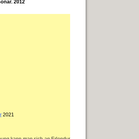
sonar. 2012
r
2021
hung kann man sich an Erlendur