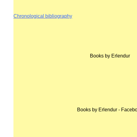
RIES
Chronological bibliography
STS
Books by Erlendur
IMES
Books by Erlendur - Faceb
N