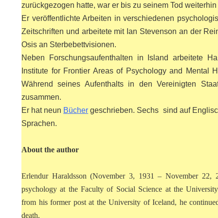
zurückgezogen hatte, war er bis zu seinem Tod weiterhin 
Er veröffentlichte Arbeiten in verschiedenen psycholo
Zeitschriften und arbeitete mit Ian Stevenson an der Re
Osis an Sterbebettvisionen.
.
Neben Forschungsaufenthalten in Island arbeitete 
Institute for Frontier Areas of Psychology and Mental H
ON
Während seines Aufenthalts in den Vereinigten Staa
zusammen.
Er hat neun
Bücher
geschrieben. Sechs sind auf Englisch
Sprachen.
About the author
ODE
Erlendur Haraldsson (November 3, 1931 – November 22, 20
psychology at the Faculty of Social Science at the Universit
from his former post at the University of Iceland, he continue
death.