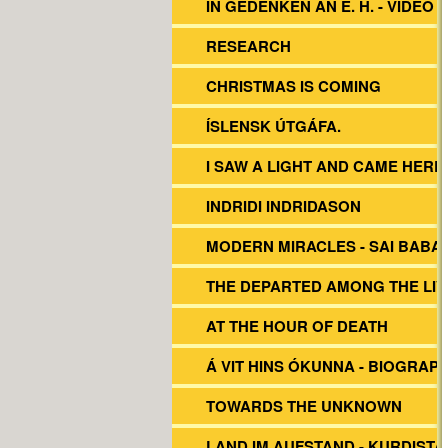
IN GEDENKEN AN E. H. - VIDEO
RESEARCH
CHRISTMAS IS COMING
ÍSLENSK ÚTGÁFA.
I SAW A LIGHT AND CAME HERE
INDRIDI INDRIDASON
MODERN MIRACLES - SAI BABA
THE DEPARTED AMONG THE LIV
AT THE HOUR OF DEATH
Á VIT HINS ÓKUNNA - BIOGRAP
TOWARDS THE UNKNOWN
LAND IM AUFSTAND - KURDISTA