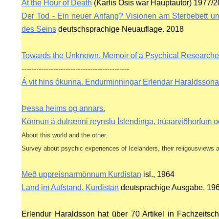
At the Hour of Death
(Karlis Osis war Hauptautor)
1977/20
Der Tod - Ein neuer Anfang? Visionen am Sterbebett u
des Seins
deutschsprachige Neuauflage. 2018
Towards the Unknown. Memoir of a Psychical Researche
--------------------------------------------
Á vit hins ókunna. Endurminningar Erlendar Haraldssona
Þessa heims og annars.
Könnun á dulrænni reynslu Íslendinga, trúaarviðhorfum o
About this world and the other.
ING
Survey about psychic experiences of Icelanders, their religousviews a
Með uppreisnarmönnum Kurdistan
isl., 1964
HY EH
Land im Aufstand. Kurdistan
deutsprachige Ausgabe. 19
Erlendur Haraldsson hat über 70 Artikel in Fachzeitsc
N