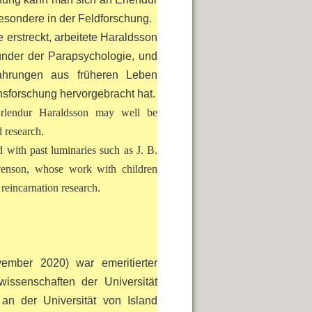
esondere in der Feldforschung.
e erstreckt, arbeitete Haraldsson
ünder der Parapsychologie, und
fahrungen aus früheren Leben
nsforschung hervorgebracht hat.
Erlendur Haraldsson may well be
d research.
 with past luminaries such as J. B.
venson, whose work with children
reincarnation research.
mber 2020) war emeritierter
wissenschaften der Universität
an der Universität von Island