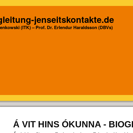
leitung-jenseitskontakte.de
Senkowski (ITK) – Prof. Dr. Erlendur Haraldsson (DBVs)
Á VIT HINS ÓKUNNA - BIO