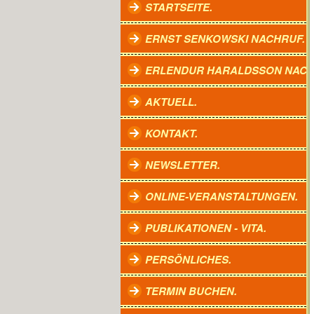
STARTSEITE.
ERNST SENKOWSKI NACHRUF.
ERLENDUR HARALDSSON NACH
AKTUELL.
KONTAKT.
NEWSLETTER.
ONLINE-VERANSTALTUNGEN.
PUBLIKATIONEN - VITA.
PERSÖNLICHES.
TERMIN BUCHEN.