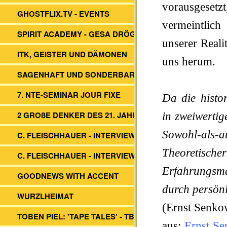
vorausgese
GHOSTFLIX.TV - EVENTS
vermeintlich
SPIRIT ACADEMY - GESA DRÖGE
unserer Reali
ITK, GEISTER UND DÄMONEN
uns herum.
SAGENHAFT UND SONDERBAR
7. NTE-SEMINAR JOUR FIXE
Da die histor
2 GROßE DENKER DES 21. JAHRH.
in zweiwertig
Sowohl-als
C. FLEISCHHAUER - INTERVIEW ITK
Theoretis
C. FLEISCHHAUER - INTERVIEW DBV
Erfahrungsmat
GOODNEWS WITH ACCENT
durch persönl
WURZLHEIMAT
(Ernst Senko
TOBEN PIEL: 'TAPE TALES' - TBS -
aus:
Ernst Se