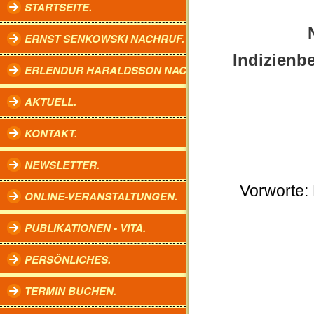
STARTSEITE.
ERNST SENKOWSKI NACHRUF.
Indizienb
ERLENDUR HARALDSSON NACHRUF.
AKTUELL.
KONTAKT.
NEWSLETTER.
Vorworte: 
ONLINE-VERANSTALTUNGEN.
PUBLIKATIONEN - VITA.
PERSÖNLICHES.
TERMIN BUCHEN.