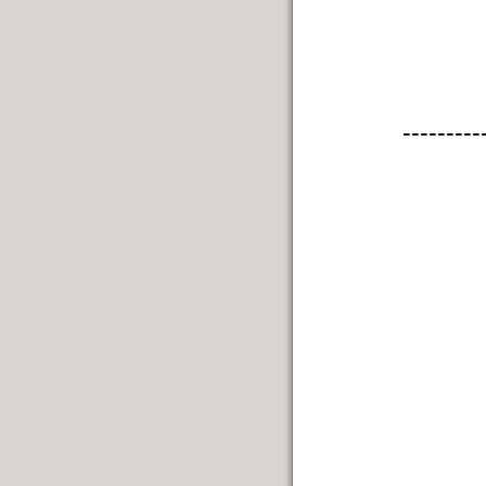
---------