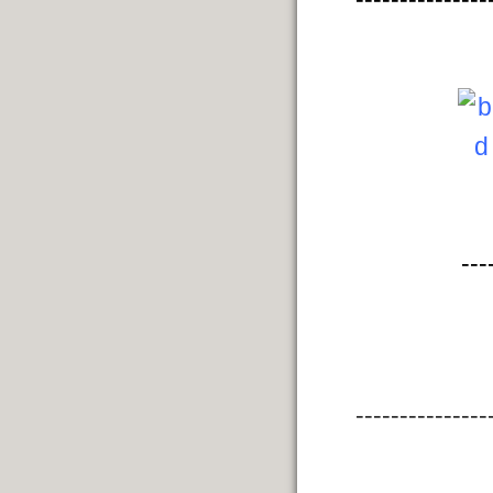
---
---------------