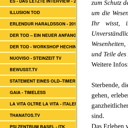
ES - DAS LETZTE INTERVIEW - 2014
zum Schutz d
ILLUSION TOD
um die Wesen
Ihr wisst, 
ERLENDUR HARALDSSON - 2017
Unverständli
DER TOD – EIN NEUER ANFANG?
Wesenheiten, 
DER TOD - WORKSHOP HECHINGEN
und Teile des
NUOVISO - STEINZEIT TV
Weitere Infos
BEWUSST.TV
STATEMENT EINES OLD–TIMERS
Sterbende, di
GAIA - TIMELESS
gehen, erlebe
LA VITA OLTRE LA VITA - ITALEN
ganzheitliche
THANATOS.TV
sind.
Das Erleben 
PSI ZENTRUM BASEL - ITK