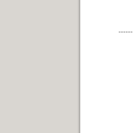
------