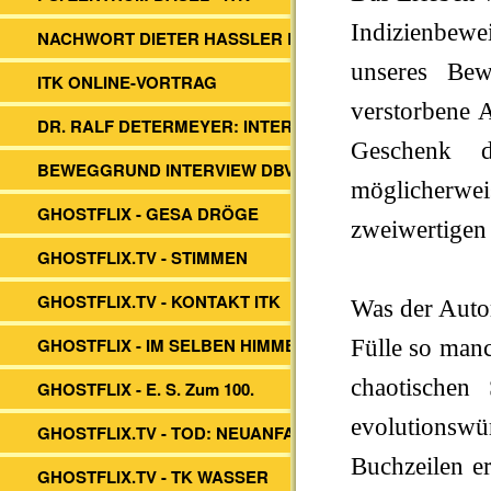
Indizienbewe
NACHWORT DIETER HASSLER BUCH
unseres Bew
ITK ONLINE-VORTRAG
verstorbene 
DR. RALF DETERMEYER: INTERVIEW
Geschenk d
BEWEGGRUND INTERVIEW DBVs ITK
möglicherw
GHOSTFLIX - GESA DRÖGE
zweiwertigen
GHOSTFLIX.TV - STIMMEN
GHOSTFLIX.TV - KONTAKT ITK
Was der Autor
GHOSTFLIX - IM SELBEN HIMMEL
Fülle so manc
chaotischen
GHOSTFLIX - E. S. Zum 100.
evolutionsw
GHOSTFLIX.TV - TOD: NEUANFANG?
Buchzeilen e
GHOSTFLIX.TV - TK WASSER