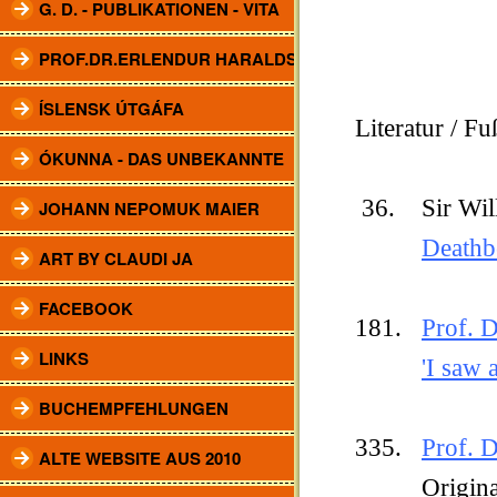
G. D. - PUBLIKATIONEN - VITA
PROF.DR.ERLENDUR HARALDSSON
ÍSLENSK ÚTGÁFA
Literatur / F
ÓKUNNA - DAS UNBEKANNTE
36. Sir Will
JOHANN NEPOMUK MAIER
Deathb
ART BY CLAUDI JA
FACEBOOK
181.
Prof. 
LINKS
'I saw 
BUCHEMPFEHLUNGEN
335.
Prof. 
ALTE WEBSITE AUS 2010
Originala