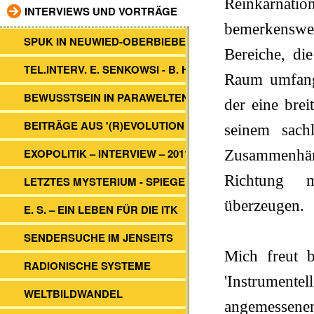
Reinkarnati
INTERVIEWS UND VORTRÄGE
bemerkenswer
SPUK IN NEUWIED-OBERBIEBER
Bereiche, di
TEL.INTERV. E. SENKOWSI - B. HEIM
Raum umfangr
BEWUSSTSEIN IN PARAWELTEN
der eine brei
BEITRÄGE AUS '(R)EVOLUTION 2012'
seinem sach
EXOPOLITIK – INTERVIEW – 2011
Zusammenhäng
Richtung mi
LETZTES MYSTERIUM - SPIEGEL TV
überzeugen.
E. S. – EIN LEBEN FÜR DIE ITK
SENDERSUCHE IM JENSEITS
Mich freut 
RADIONISCHE SYSTEME
'Instrumente
WELTBILDWANDEL
angemessenen