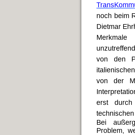
TransKommu
noch beim R.
Dietmar Ehrh
Merkmale
unzutreffen
von den Pi
italienisc
von der Mu
Interpretat
erst durc
technischen 
Bei außerg
Problem, we