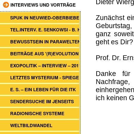
Dieter Wier
INTERVIEWS UND VORTRÄGE
Zunächst ei
SPUK IN NEUWIED-OBERBIEBER
Geburtstag, 
TEL.INTERV. E. SENKOWSI - B. HEIM
ganz soweit
BEWUSSTSEIN IN PARAWELTEN
geht es Dir?
BEITRÄGE AUS '(R)EVOLUTION 2012'
Prof. Dr. Er
EXOPOLITIK – INTERVIEW – 2011
Danke für
LETZTES MYSTERIUM - SPIEGEL TV
Nachfrage, 
E. S. – EIN LEBEN FÜR DIE ITK
einhergehen
ich keinen 
SENDERSUCHE IM JENSEITS
RADIONISCHE SYSTEME
WELTBILDWANDEL