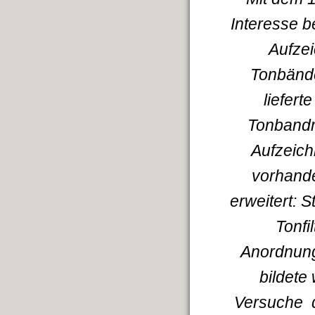
Interesse b
Aufze
Tonbände
liefert
Tonbandm
Aufzeich
vorhande
erweitert: 
Tonfi
Anordnung
bildete
Versuche d