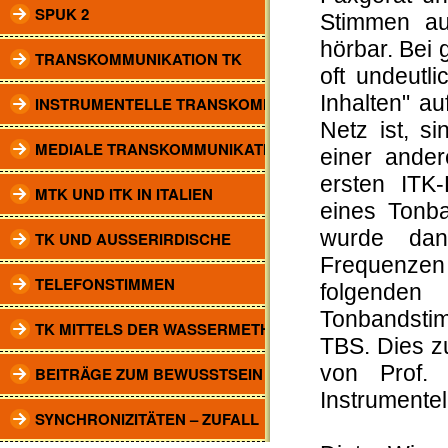
SPUK 2
Stimmen au
hörbar. Bei 
TRANSKOMMUNIKATION TK
oft undeutli
Inhalten" a
INSTRUMENTELLE TRANSKOMM.
Netz ist, s
MEDIALE TRANSKOMMUNIKATION
einer ande
ersten ITK
MTK UND ITK IN ITALIEN
eines Tonba
wurde dan
TK UND AUSSERIRDISCHE
Frequenzen 
TELEFONSTIMMEN
folgenden
Tonbandstim
TK MITTELS DER WASSERMETHODE
TBS. Dies z
von Prof. 
BEITRÄGE ZUM BEWUSSTSEIN
Instrumente
SYNCHRONIZITÄTEN – ZUFALL