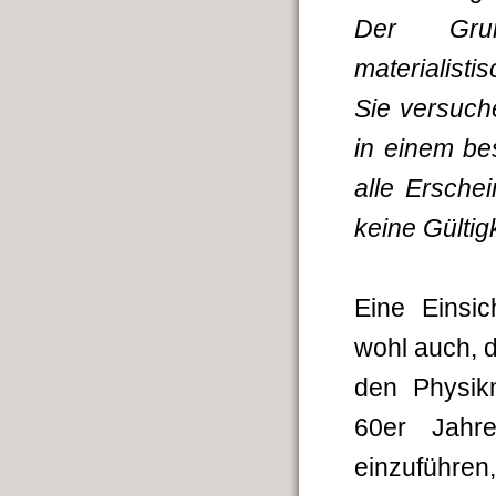
Der Grun
materialisti
Sie versuc
in einem bes
alle Ersche
keine Gültigk
Eine Einsi
wohl auch, 
den Physik
60er Jahre
einzuführe