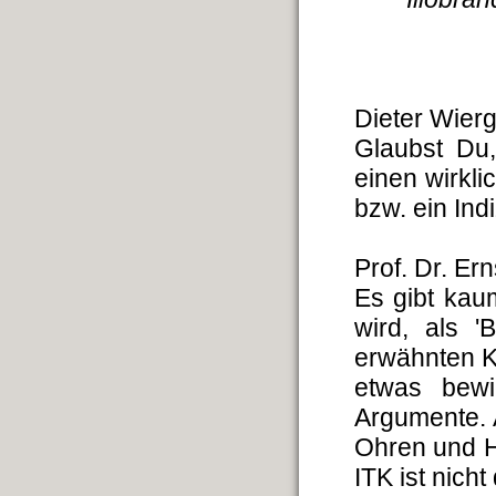
Dieter Wier
Glaubst Du,
einen wirkli
bzw. ein Ind
Prof. Dr. Er
Es gibt kau
wird, als '
erwähnten K
etwas bew
Argumente. 
Ohren und H
ITK ist nich