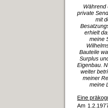
Während d
private Send
mit 
Besatzungs
erhielt d
meine S
Wilhelms
Bauteile wa
Surplus un
Eigenbau. N
weiter bet
meiner Re
meine L
Eine präkogn
Am 1.2.1977