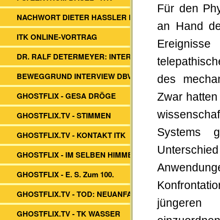
Für den Phy
NACHWORT DIETER HASSLER BUCH
an Hand de
ITK ONLINE-VORTRAG
Ereigniss
DR. RALF DETERMEYER: INTERVIEW
telepathisc
BEWEGGRUND INTERVIEW DBVs ITK
des mechan
GHOSTFLIX - GESA DRÖGE
Zwar hatten 
wissenschaf
GHOSTFLIX.TV - STIMMEN
Systems g
GHOSTFLIX.TV - KONTAKT ITK
Unterschi
GHOSTFLIX - IM SELBEN HIMMEL
Anwendung
GHOSTFLIX - E. S. Zum 100.
Konfrontati
GHOSTFLIX.TV - TOD: NEUANFANG?
jüngeren 
GHOSTFLIX.TV - TK WASSER