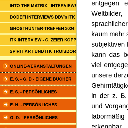
entgegen e
INTO THE MATRIX - INTERVIEWS
Weltbilder,
DODEFI INTERVIEWS DBV's ITK
sprachlicher
GHOSTHUNTER-TREFFEN 2024
kaum mehr si
ITK INTERVIEW - C. ZEIER KOPP
subjektiven
SPIRIT ART UND ITK TROISDORF
kann das be
viel entgege
ONLINE-VERANSTALTUNGEN
unsere derze
E. S. - G. D - EIGENE BÜCHER
Gehirntätig
E. S. - PERSÖNLICHES
in der z. B.
E. H. - PERSÖNLICHES
und Vorgäng
labormäßig
G. D. - PERSÖNLICHES
erkennbar