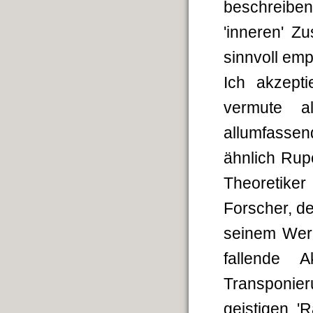
beschreibe
'inneren' Z
sinnvoll emp
Ich akzept
vermute a
allumfasse
ähnlich Rup
Theoretik
Forscher, de
seinem Werk
fallende A
Transponie
geistigen 'R