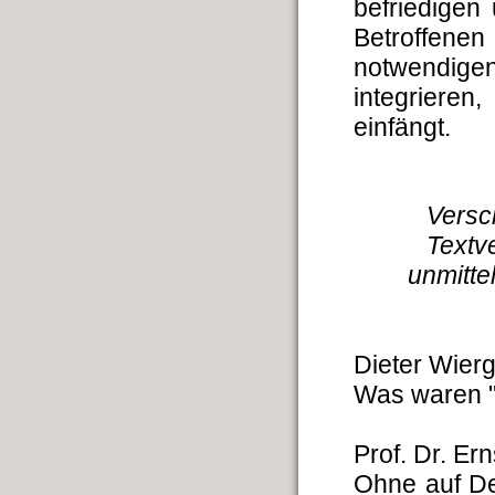
befriedigen
Betroffene
notwendige
integrieren
einfängt.
Versc
Textv
unmitt
Dieter Wier
Was waren "
Prof. Dr. Er
Ohne auf De