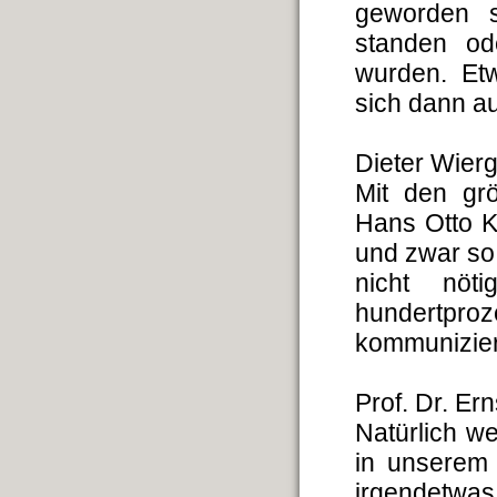
geworden s
standen od
wurden. Etw
sich dann au
Dieter Wier
Mit den gr
Hans Otto K
und zwar so 
nicht nö
hundertproz
kommunizie
Prof. Dr. Er
Natürlich we
in unserem 
irgendetwa