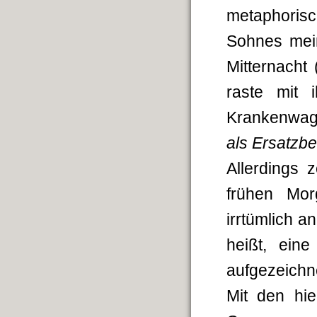
metaphoris
Sohnes mein
Mitternacht 
raste mit 
Krankenwag
als Ersatzbeg
Allerdings 
frühen Mor
irrtümlich a
heißt, ein
aufgezeichne
Mit den hie