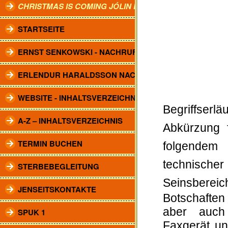
CHRISTMAS IS COMING JÓLIN KOMA.
STARTSEITE
ERNST SENKOWSKI - NACHRUF
ERLENDUR HARALDSSON NACHRUF
WEBSITE - INHALTSVERZEICHNIS
Begriffserl
A-Z – INHALTSVERZEICHNIS
Abkürzung f
TERMIN BUCHEN
folgendem 
technischer
STERBEBEGLEITUNG
Seinsbereic
JENSEITSKONTAKTE
Botschaften
aber auch
SPUK 1
Faxgerät un