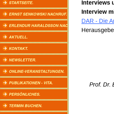
Interviews 
STARTSEITE.
Interview m
ERNST SENKOWSKI NACHRUF.
DAR - Die A
ERLENDUR HARALDSSON NACHRUF.
Herausgeber
AKTUELL.
KONTAKT.
NEWSLETTER.
ONLINE-VERANSTALTUNGEN.
PUBLIKATIONEN - VITA.
Prof. Dr.
PERSÖNLICHES.
TERMIN BUCHEN.