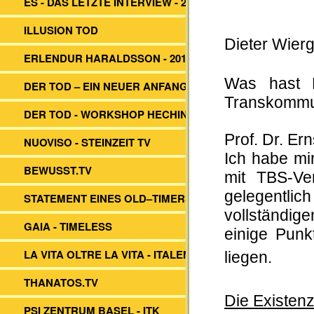
ES - DAS LETZTE INTERVIEW - 2014
ILLUSION TOD
Dieter Wier
ERLENDUR HARALDSSON - 2017
Was hast D
DER TOD – EIN NEUER ANFANG?
Transkommu
DER TOD - WORKSHOP HECHINGEN
Prof. Dr. Er
NUOVISO - STEINZEIT TV
Ich habe mi
BEWUSST.TV
mit TBS-Ve
gelegentlic
STATEMENT EINES OLD–TIMERS
vollständig
GAIA - TIMELESS
einige Pun
LA VITA OLTRE LA VITA - ITALEN
liegen.
THANATOS.TV
Die Existen
PSI ZENTRUM BASEL - ITK