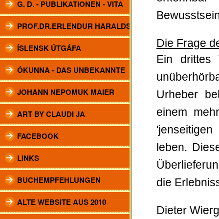
G. D. - PUBLIKATIONEN - VITA
Bewusstsein
PROF.DR.ERLENDUR HARALDSSON
Die Frage d
ÍSLENSK ÚTGÁFA
Ein drittes
ÓKUNNA - DAS UNBEKANNTE
unüberhörba
JOHANN NEPOMUK MAIER
Urheber be
einem mehr
ART BY CLAUDI JA
'jenseitige
FACEBOOK
leben. Dies
LINKS
Überliefer
BUCHEMPFEHLUNGEN
die Erlebni
ALTE WEBSITE AUS 2010
Dieter Wier