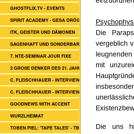
einzuordnen
GHOSTFLIX.TV - EVENTS
SPIRIT ACADEMY - GESA DRÖGE
Psychophys
ITK, GEISTER UND DÄMONEN
Die Paraps
vergeblich v
SAGENHAFT UND SONDERBAR
leugnenden
7. NTE-SEMINAR JOUR FIXE
mit unzure
2 GROßE DENKER DES 21. JAHRH.
Hauptgründ
C. FLEISCHHAUER - INTERVIEW ITK
insbesonde
C. FLEISCHHAUER - INTERVIEW DBV
unerlässl
GOODNEWS WITH ACCENT
Existenzbewe
WURZLHEIMAT
Die uns h
TOBEN PIEL: 'TAPE TALES' - TBS -