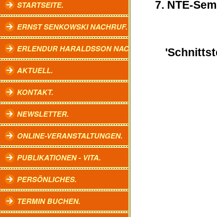
7. NTE-Semi
STARTSEITE.
ERNST SENKOWSKI NACHRUF.
ERLENDUR HARALDSSON NACHRUF.
'Schnitts
AKTUELL.
KONTAKT.
NEWSLETTER.
ONLINE-VERANSTALTUNGEN.
PUBLIKATIONEN - VITA.
PERSÖNLICHES.
TERMIN BUCHEN.