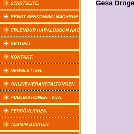
Gesa Dröge
STARTSEITE.
ERNST SENKOWSKI NACHRUF.
ERLENDUR HARALDSSON NACHRUF.
AKTUELL.
KONTAKT.
NEWSLETTER.
ONLINE-VERANSTALTUNGEN.
PUBLIKATIONEN - VITA.
PERSÖNLICHES.
TERMIN BUCHEN.