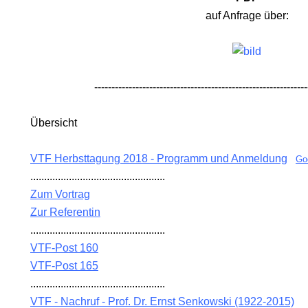
auf Anfrage über:
EIM
--------------------------------------------------------------
012'
Übersicht
VTF Herbsttagung 2018 - Programm und Anmeldung
Go
 TV
.................................................
Zum Vortrag
Zur Referentin
.................................................
VTF-Post 160
VTF-Post 165
.................................................
VTF - Nachruf - Prof. Dr. Ernst Senkowski (1922-2015)