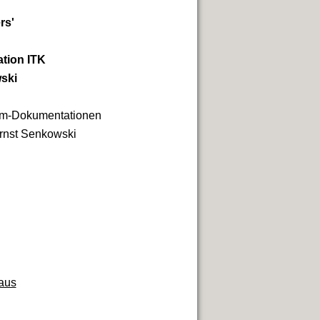
rs'
tion ITK
wski
Film-Dokumentationen
Ernst Senkowski
aus