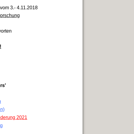
vom 3.- 4.11.2018
Forschung
orten
!
rs'
n
en)
nderung 2021
ag