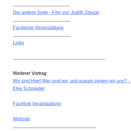
.................................................
Die andere Seite - Film von Judith Zdesar
OD
.................................................
Facebook Veranstaltung
.................................................
Links
RS
...............................................................................
Weiterer Vortrag
Wir sind Hier! Wer sind wir, und warum zeigen wir uns? - Sp
Elke Schneider
Facebok Veranstaltung
Website
ESAR
.......................................................................