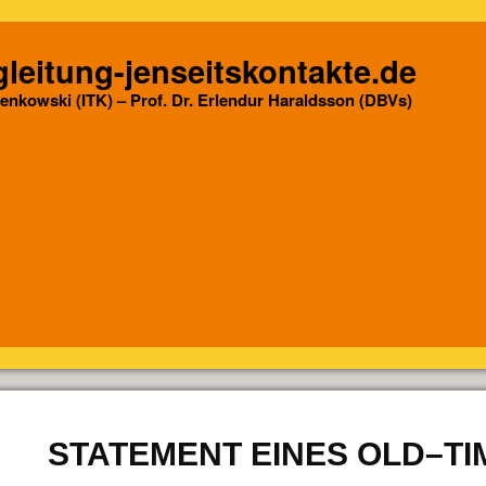
leitung-jenseitskontakte.de
Senkowski (ITK) – Prof. Dr. Erlendur Haraldsson (DBVs)
STATEMENT EINES OLD–T