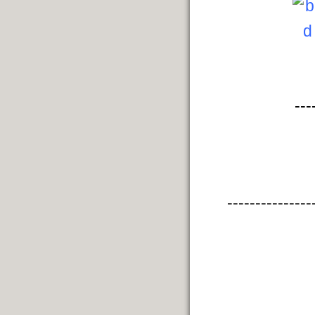
---
---------------