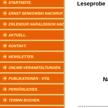
STARTSEITE.
Leseprobe
ERNST SENKOWSKI NACHRUF.
ERLENDUR HARALDSSON NACHRUF.
AKTUELL.
KONTAKT.
NEWSLETTER.
ONLINE-VERANSTALTUNGEN.
PUBLIKATIONEN - VITA.
N
PERSÖNLICHES.
TERMIN BUCHEN.
---------------