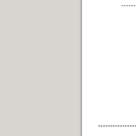
------
---------------