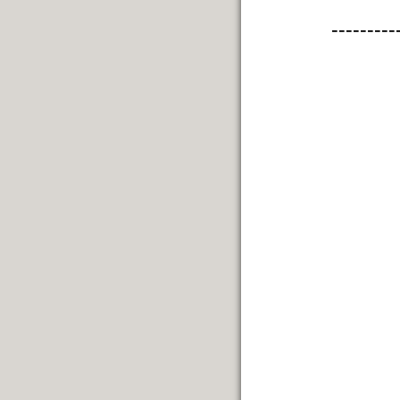
---------