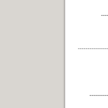
---
---------------
---------