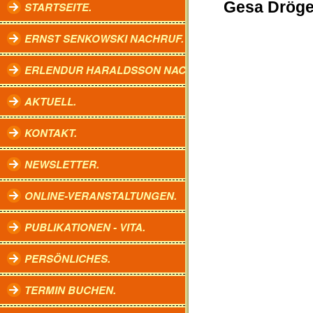
Gesa Dröge
STARTSEITE.
ERNST SENKOWSKI NACHRUF.
ERLENDUR HARALDSSON NACHRUF.
AKTUELL.
KONTAKT.
NEWSLETTER.
ONLINE-VERANSTALTUNGEN.
PUBLIKATIONEN - VITA.
PERSÖNLICHES.
TERMIN BUCHEN.