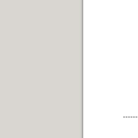
------