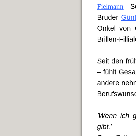
Fielmann
S
Bruder
Günt
Onkel von 
Brillen-Fill
Seit den frü
– fühlt Ges
andere nehm
Berufswunsch
'Wenn ich g
gibt.'