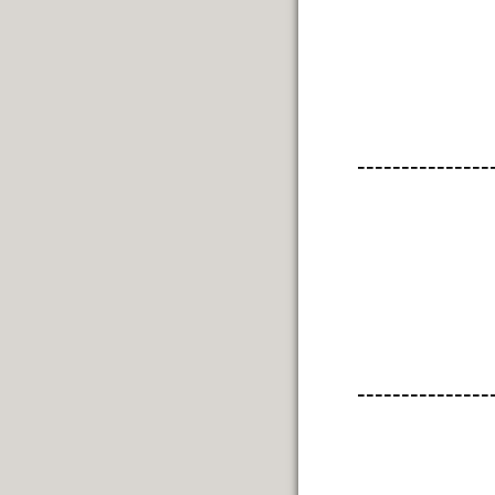
---------------
---------------