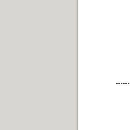
------