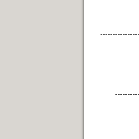
---------------
---------