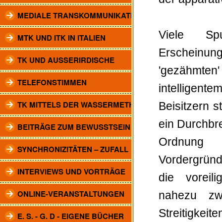
MEDIALE TRANSKOMMUNIKATION
Viele Spu
MTK UND ITK IN ITALIEN
Erscheinung
TK UND AUSSERIRDISCHE
'gezähmte
TELEFONSTIMMEN
intelligen
TK MITTELS DER WASSERMETHODE
Beisitzern 
ein Durchbr
BEITRÄGE ZUM BEWUSSTSEIN
Ordnung 
SYNCHRONIZITÄTEN – ZUFALL
Vordergründ
INTERVIEWS UND VORTRÄGE
die voreili
ONLINE-VERANSTALTUNGEN
nahezu zw
Streitigkei
E. S. - G. D - EIGENE BÜCHER