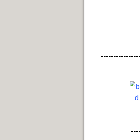
---------------
---