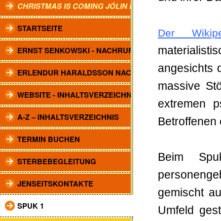
CHRISTMAS IS COMING JÓLIN KOMA.
STARTSEITE
Der Wikiped
materialist
ERNST SENKOWSKI - NACHRUF
angesichts 
ERLENDUR HARALDSSON NACHRUF
massive Stö
WEBSITE - INHALTSVERZEICHNIS
extremen p
A-Z – INHALTSVERZEICHNIS
Betroffenen
TERMIN BUCHEN
Beim Spu
STERBEBEGLEITUNG
personenge
JENSEITSKONTAKTE
gemischt au
SPUK 1
Umfeld gest