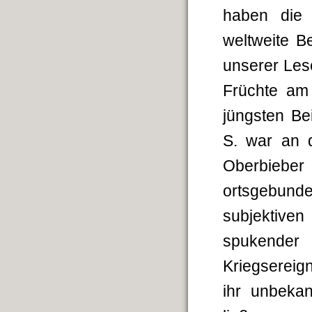
haben die 
weltweite B
unserer Les
Früchte am
jüngsten Be
S. war an 
Oberbiebe
ortsgebunde
subjektive
spukender 
Kriegsereig
ihr unbekan