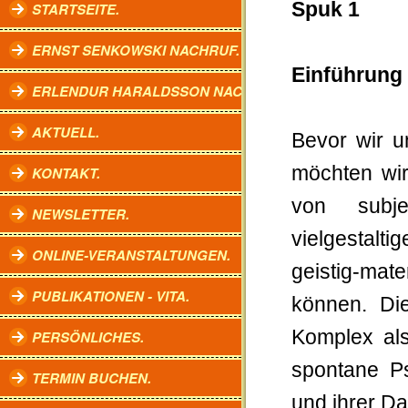
Spuk 1
STARTSEITE.
ERNST SENKOWSKI NACHRUF.
Einführung
ERLENDUR HARALDSSON NACHRUF.
AKTUELL.
Bevor wir u
möchten wir
KONTAKT.
von subje
NEWSLETTER.
vielgestal
ONLINE-VERANSTALTUNGEN.
geistig-ma
PUBLIKATIONEN - VITA.
können. Di
Komplex al
PERSÖNLICHES.
spontane P
TERMIN BUCHEN.
und ihrer Da