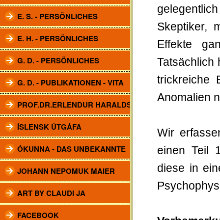
gelegentli
E. S. - PERSÖNLICHES
Skeptiker, 
E. H. - PERSÖNLICHES
Effekte ga
G. D. - PERSÖNLICHES
Tatsächlich
trickreiche
G. D. - PUBLIKATIONEN - VITA
Anomalien na
PROF.DR.ERLENDUR HARALDSSON
ÍSLENSK ÚTGÁFA
Wir erfasse
ÓKUNNA - DAS UNBEKANNTE
einen Teil
diese in ei
JOHANN NEPOMUK MAIER
Psychophysi
ART BY CLAUDI JA
FACEBOOK