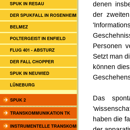
SPUK IN RESAU
denen insbe
der zweite
DER SPUKFALL IN ROSENHEIM
'Informat
BELMEZ
Geschehnisse
POLTERGEIST IN ENFIELD
Personen vo
FLUG 401 - ABSTURZ
Setzt man d
DER FALL CHOPPER
können diese
SPUK IN NEUWIED
Geschehens
LÜNEBURG
Das spont
SPUK 2
'wissenscha
TRANSKOMMUNIKATION TK
haben die f
INSTRUMENTELLE TRANSKOMM.
der apparat