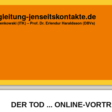
leitung-jenseitskontakte.de
Senkowski (ITK) – Prof. Dr. Erlendur Haraldsson (DBVs)
DER TOD ... ONLINE-VORT