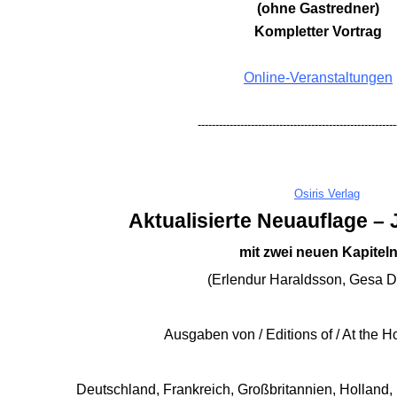
(ohne Gastredner)
RF
Kompletter Vortrag
Online-Veranstaltungen
AG
--------------------------------------------------------
RES.
Osiris Verlag
RES
Aktualisierte Neuauflage
–
J
mit zwei neuen Kapitel
(Erlendur Haraldsson, Gesa D
Ausgaben von / Editions of / At the H
s
Deutschland, Frankreich, Großbritannien, Holland, Ind