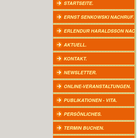
STARTSEITE.
ERNST SENKOWSKI NACHRUF.
ERLENDUR HARALDSSON NACH
AKTUELL.
KONTAKT.
NEWSLETTER.
ONLINE-VERANSTALTUNGEN.
PUBLIKATIONEN - VITA.
PERSÖNLICHES.
TERMIN BUCHEN.