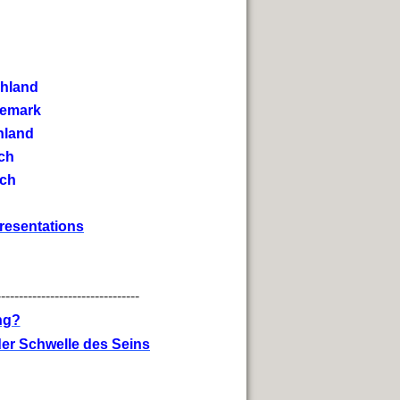
chland
nemark
hland
ich
ich
presentations
--------------------------------
ng?
er Schwelle des Seins