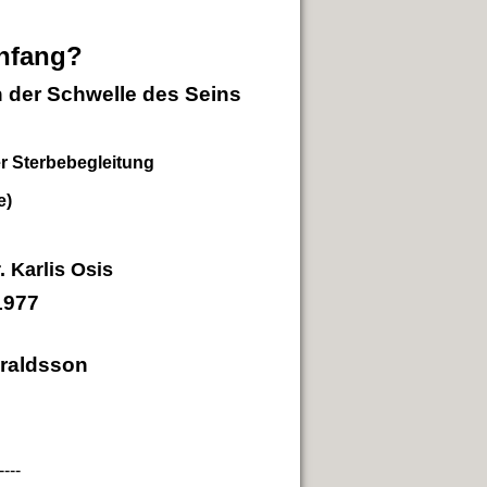
Anfang?
 der Schwelle des Seins
er Sterbebegleitung
e)
. Karlis Osis
1977
araldsson
----