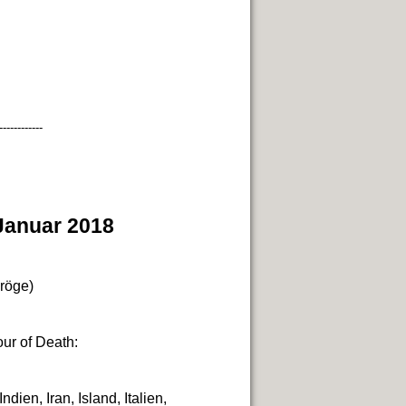
------------
anuar 2018
n
röge)
our of Death:
ien, Iran, Island, Italien,