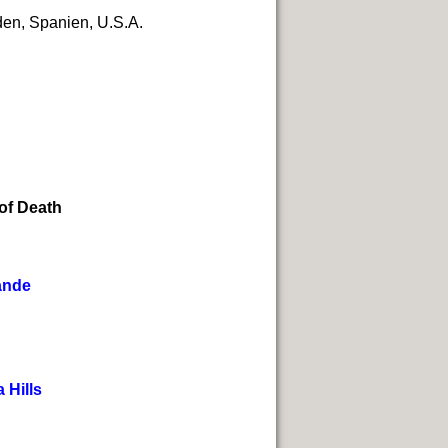
en, Spanien, U.S.A.
of Death
lande
 Hills