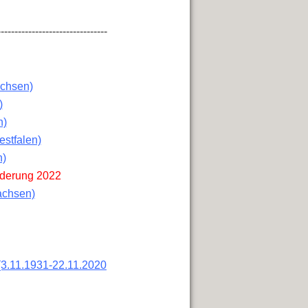
--------------------------------
achsen)
)
n)
estfalen)
n)
derung 2022
achsen)
(3.11.1931-22.11.2020