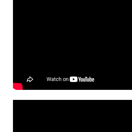
DBV.
NG?
.
ON