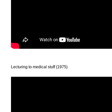
KOMA.
HRUF
S
Lecturing to medical stuff (1975)
E