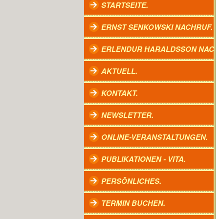
STARTSEITE.
ERNST SENKOWSKI NACHRUF.
ERLENDUR HARALDSSON NACH
AKTUELL.
KONTAKT.
NEWSLETTER.
ONLINE-VERANSTALTUNGEN.
PUBLIKATIONEN - VITA.
PERSÖNLICHES.
TERMIN BUCHEN.