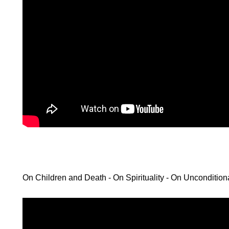
CH
R
.
On Children and Death - On Spirituality - On Uncondition