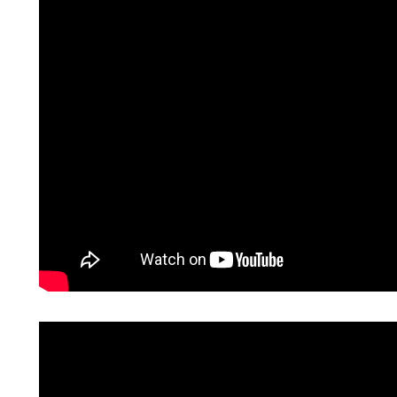
RF
AG
RES.
RES
s