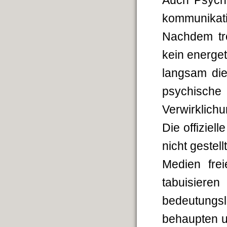
Auch Psycho
kommunikati
Nachdem tr
kein energe
langsam die
psychische 
Verwirklichu
Die offiziel
nicht gestell
Medien fre
tabuisiere
bedeutungsl
behaupten u