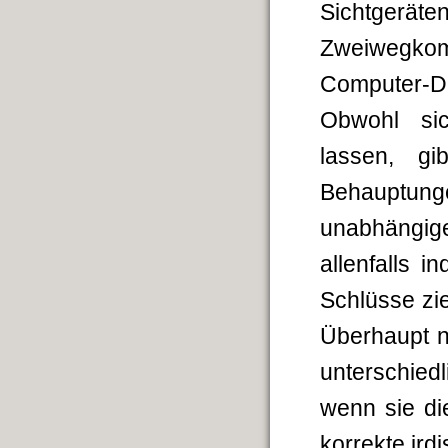
Sichtgerä
Zweiwegko
Computer-Di
Obwohl sic
lassen, g
Behauptunge
unabhängige
allenfalls 
Schlüsse zi
Überhaupt ni
unterschie
wenn sie di
korrekte ird