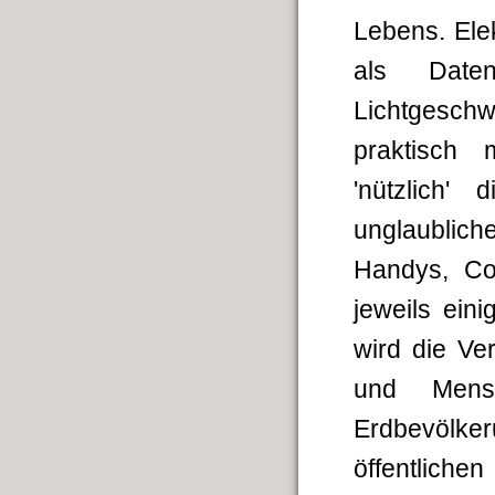
Lebens. Ele
als Date
Lichtgeschw
praktisch
'nützlich'
unglaublic
Handys, Co
jeweils ein
wird die Ve
und Mens
Erdbevölke
öffentliche