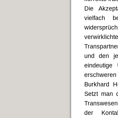
Die Akzept
vielfach b
widersprüc
verwirklic
Transpartn
und den je
eindeutige
erschweren
Burkhard H
Setzt man 
Transwesenh
der Konta