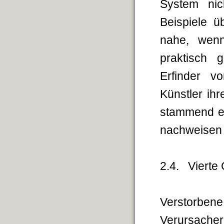
System nic
Beispiele ü
nahe, wenn
praktisch 
Erfinder v
Künstler ih
stammend em
nachweisen
2.4. Vierte
Verstorben
Verursache