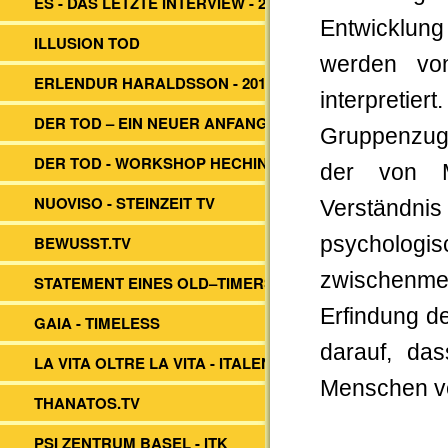
ES - DAS LETZTE INTERVIEW - 2014
Entwicklung 
ILLUSION TOD
werden vo
ERLENDUR HARALDSSON - 2017
interpretie
DER TOD – EIN NEUER ANFANG?
Gruppenzugeh
DER TOD - WORKSHOP HECHINGEN
der von M
NUOVISO - STEINZEIT TV
Verständni
BEWUSST.TV
psychol
zwischenmen
STATEMENT EINES OLD–TIMERS
Erfindung d
GAIA - TIMELESS
darauf, da
LA VITA OLTRE LA VITA - ITALEN
Menschen v
THANATOS.TV
PSI ZENTRUM BASEL - ITK