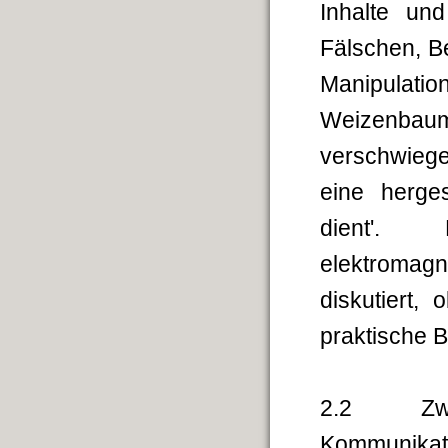
Inhalte un
Fälschen, B
Manipulatio
Weizenbau
verschwiege
eine herge
dient'. 
elektromag
diskutiert,
praktische 
2.2 Zweit
Kommunikat