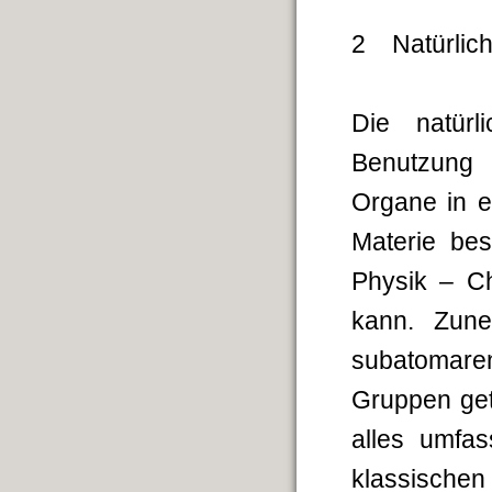
2 Natürlich
Die natürl
Benutzung 
Organe in e
Materie be
Physik – C
kann. Zun
subatomare
Gruppen get
alles umfa
klassischen