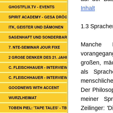
GHOSTFLIX.TV - EVENTS
Inhalt
SPIRIT ACADEMY - GESA DRÖGE
1.3 Sprache
ITK, GEISTER UND DÄMONEN
SAGENHAFT UND SONDERBAR
Manche D
7. NTE-SEMINAR JOUR FIXE
vorangegan
2 GROßE DENKER DES 21. JAHRH.
großen, mä
C. FLEISCHHAUER - INTERVIEW ITK
als Sprach
C. FLEISCHHAUER - INTERVIEW DBV
menschlich
GOODNEWS WITH ACCENT
Der Philoso
WURZLHEIMAT
meiner Sp
TOBEN PIEL: 'TAPE TALES' - TBS -
Zeilinger: 'D