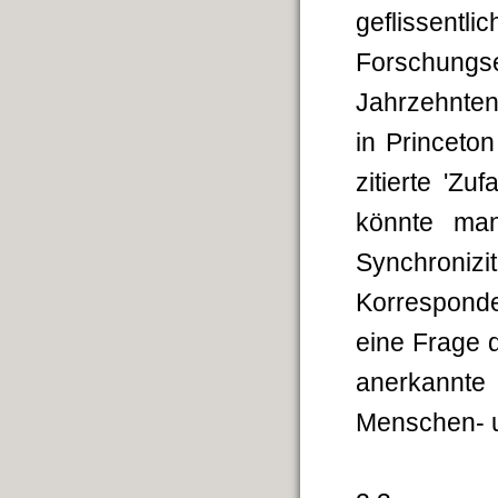
geflisse
Forschungs
Jahrzehnten
in Princeto
zitierte 'Zu
könnte ma
Synchroniz
Korresponde
eine Frage d
anerkannte 
Menschen- u