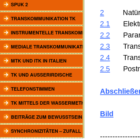
SPUK 2
2
Natürlich
TRANSKOMMUNIKATION TK
2.1
Elektro
INSTRUMENTELLE TRANSKOMM.
2.2
Paranor
2.3
Transra
MEDIALE TRANSKOMMUNIKATION
2.4
Transk
MTK UND ITK IN ITALIEN
2.5
Postmod
TK UND AUSSERIRDISCHE
TELEFONSTIMMEN
Abschließ
TK MITTELS DER WASSERMETHODE
Bild
BEITRÄGE ZUM BEWUSSTSEIN
SYNCHRONIZITÄTEN – ZUFALL
----------------