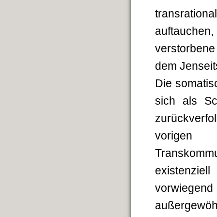
transratio
auftauchen
verstorbene
dem Jenseit
Die somatis
sich als S
zurückverf
vorigen 
Transkommun
existenziell
vorwiege
außergewöh