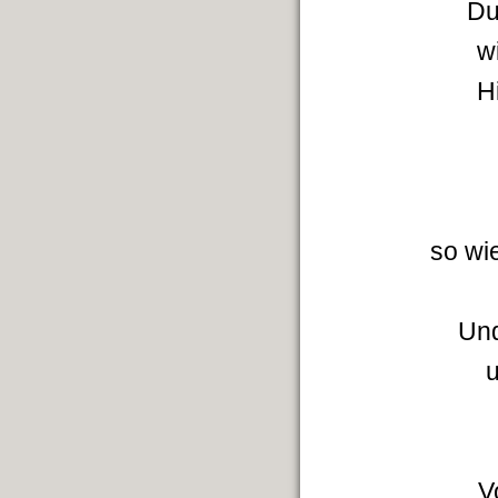
Du
w
H
so wi
Und
u
V