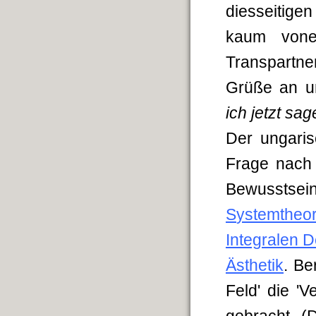
diesseitige
kaum vone
Transpartn
Grüße an u
ich jetzt sa
Der ungaris
Frage nach
Bewusstse
S
ystemtheor
Integralen 
Ästhetik
.
Ber
Feld' die '