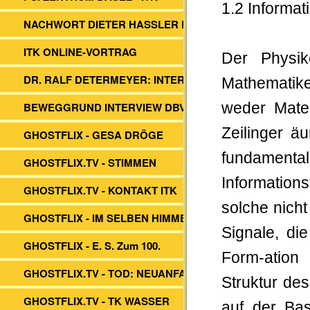
1.2 Informat
NACHWORT DIETER HASSLER BUCH
ITK ONLINE-VORTRAG
Der Physik
DR. RALF DETERMEYER: INTERVIEW
Mathematike
BEWEGGRUND INTERVIEW DBVs ITK
weder Mate
Zeilinger ä
GHOSTFLIX - GESA DRÖGE
fundament
GHOSTFLIX.TV - STIMMEN
Information
GHOSTFLIX.TV - KONTAKT ITK
solche nich
GHOSTFLIX - IM SELBEN HIMMEL
Signale, die
GHOSTFLIX - E. S. Zum 100.
Form-ation
GHOSTFLIX.TV - TOD: NEUANFANG?
Struktur des
GHOSTFLIX.TV - TK WASSER
auf der Bas