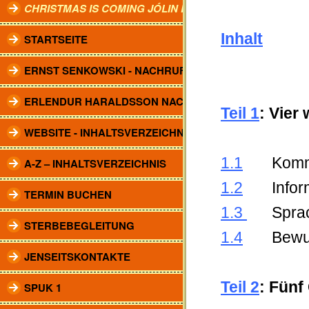
CHRISTMAS IS COMING JÓLIN KOMA.
Inhalt
STARTSEITE
ERNST SENKOWSKI - NACHRUF
ERLENDUR HARALDSSON NACHRUF
Teil 1
: Vier
WEBSITE - INHALTSVERZEICHNIS
1.1
Kommun
A-Z – INHALTSVERZEICHNIS
1.2
Inform
TERMIN BUCHEN
1.3
Sprac
STERBEBEGLEITUNG
1.4
Bewuss
JENSEITSKONTAKTE
Teil 2
: Fünf
SPUK 1