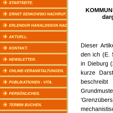
STARTSEITE.
KOMMUNI
ERNST SENKOWSKI NACHRUF.
dar
ERLENDUR HARALDSSON NACHRUF.
AKTUELL.
Dieser Arti
KONTAKT.
den ich (E.
NEWSLETTER.
in Dieburg (
ONLINE-VERANSTALTUNGEN.
kurze Darst
beschreib
PUBLIKATIONEN - VITA.
Grundmu
PERSÖNLICHES.
'Grenzübe
TERMIN BUCHEN.
mechanistis