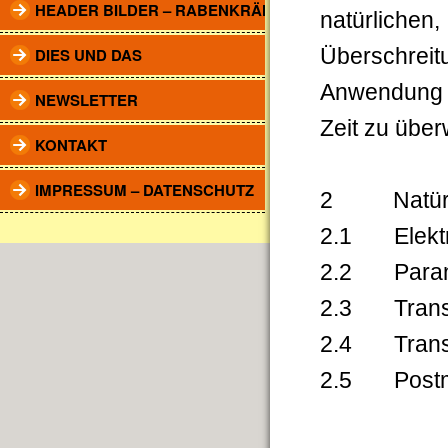
HEADER BILDER – RABENKRÄHEN
natürlichen
DIES UND DAS
Überschrei
Anwendung 
NEWSLETTER
Zeit zu über
KONTAKT
IMPRESSUM – DATENSCHUTZ
2 Natürlic
2.1 Elektr
2.2 Parano
2.3 Transr
2.4 Trans
2.5 Postmo