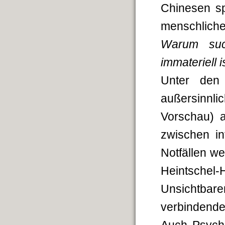
Chinesen sp
menschliche
Warum suc
immateriell i
Unter den
außersinnli
Vorschau) a
zwischen i
Notfällen we
Heintschel
Unsichtbar
verbindend