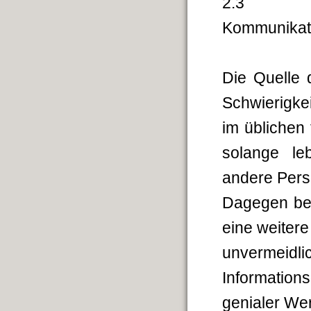
2.3 Dritt
Kommunikat
Die Quelle d
Schwierigke
im üblichen
solange le
andere Pers
Dagegen bed
eine weiter
unvermei
Information
genialer Wer