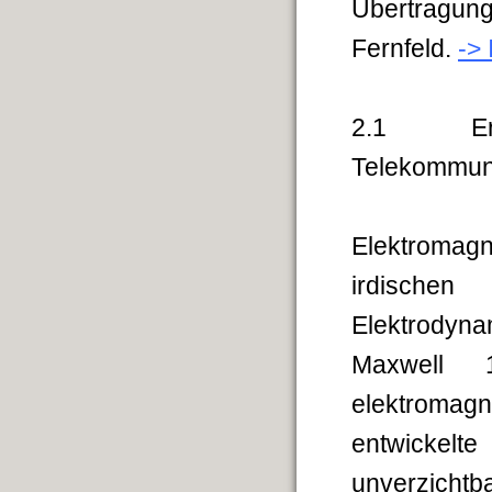
Übertragun
Fernfeld.
-> 
2.1 Erste
Telekommun
Elektromag
irdische
Elektrodyn
Maxwell 
elektromag
entwickelte
unverzicht