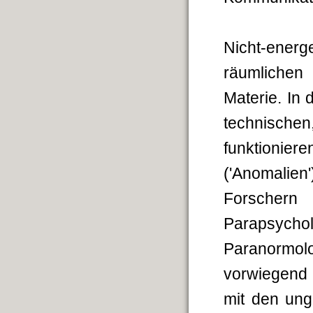
Nicht-energ
räumlichen 
Materie. In
technisc
funktionie
('Anomalie
Forscher
Parapsycho
Paranormolo
vorwiegend 
mit den ung