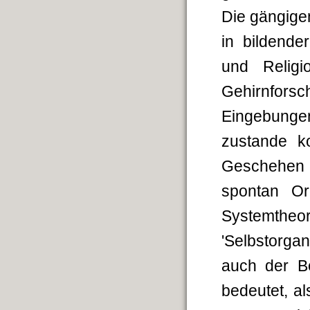
Die gängigen
in bildende
und Religi
Gehirnforsc
Eingebungen
zustande k
Geschehen e
spontan Or
Systemtheo
'Selbstorgan
auch der Be
bedeutet, a