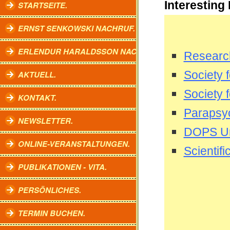
Interesting
STARTSEITE.
ERNST SENKOWSKI NACHRUF.
ERLENDUR HARALDSSON NACHRUF.
Researc
AKTUELL.
Society 
Society f
KONTAKT.
Parapsyc
NEWSLETTER.
DOPS Uni
ONLINE-VERANSTALTUNGEN.
Scientif
PUBLIKATIONEN - VITA.
PERSÖNLICHES.
TERMIN BUCHEN.