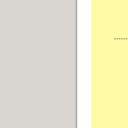
------