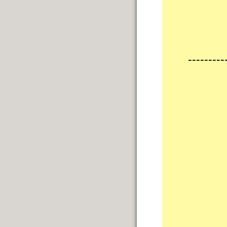
---------