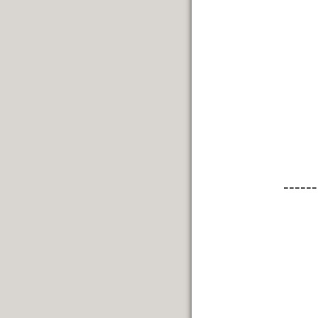
------