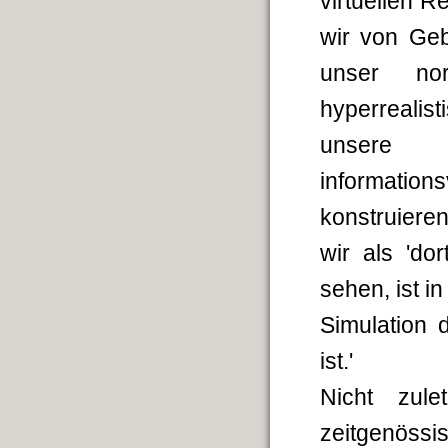
virtuellen 
wir von Geb
unser nor
hyperrealist
unsere 
informatio
konstruieren
wir als 'do
sehen, ist i
Simulation
ist.'
Nicht zule
zeitgenössi