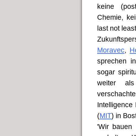
keine (pos
Chemie, kei
last not lea
Zukunftspe
Moravec
,
H
sprechen in
sogar spirit
weiter als
verschachte
Intelligence
(
MIT
) in Bo
'Wir bauen 