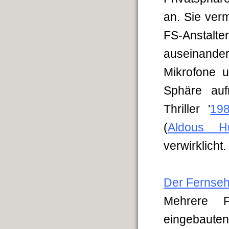
an. Sie verm
FS-Anstal
auseinander
Mikrofone 
Sphäre auf
Thriller '
19
(
Aldous Hu
verwirklicht.
Der Fernsehe
Mehrere F
eingebaute