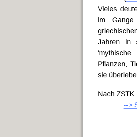
Vieles deut
im Gange i
griechische
Jahren in 
'mythisch
Pflanzen, T
sie überlebe
Nach ZSTK 
--> 