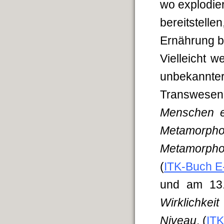
wo explodie
bereitstell
Ernährung b
Vielleicht 
unbekannter
Transwesen
Menschen e
Metamorp
Metamorphos
(
ITK-Buch E
und am 13
Wirklichkei
Niveau
. (
ITK