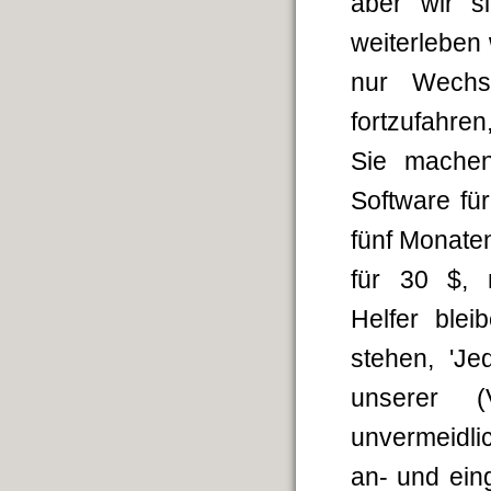
aber wir s
weiterleben 
nur Wechs
fortzufahre
Sie machen
Software für
fünf Monaten
für 30 $, 
Helfer blei
stehen, 'Je
unserer (V
unvermeidli
an- und ein