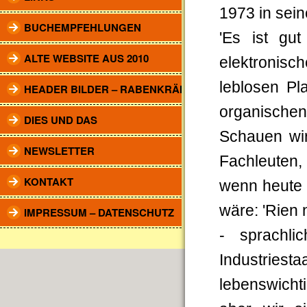
1973 in se
BUCHEMPFEHLUNGEN
'Es ist gu
ALTE WEBSITE AUS 2010
elektronisch
leblosen Pl
HEADER BILDER – RABENKRÄHEN
organischen
DIES UND DAS
Schauen wi
NEWSLETTER
Fachleuten
KONTAKT
wenn heute 
wäre: 'Rien 
IMPRESSUM – DATENSCHUTZ
- sprachli
Industries
lebenswicht