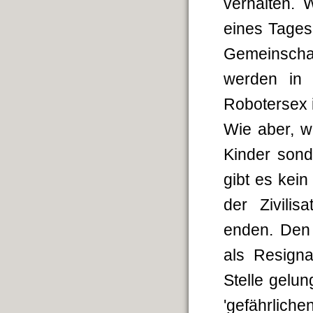
verhalten. 
eines Tages
Gemeinscha
werden in 
Robotersex 
Wie aber, w
Kinder son
gibt es kei
der Zivilis
enden. Den 
als Resigna
Stelle gelu
'gefährlic