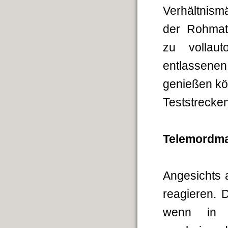
Verhältnism
der Rohmat
zu vollau
entlassenen 
genießen k
Teststrecke
Telemordm
Angesichts a
reagieren. 
wenn in u