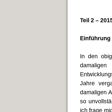
Teil 2
– 201
Einführung
In den obi
damalige
Entwicklung
Jahre verg
damaligen A
so unvollstä
ich frage m