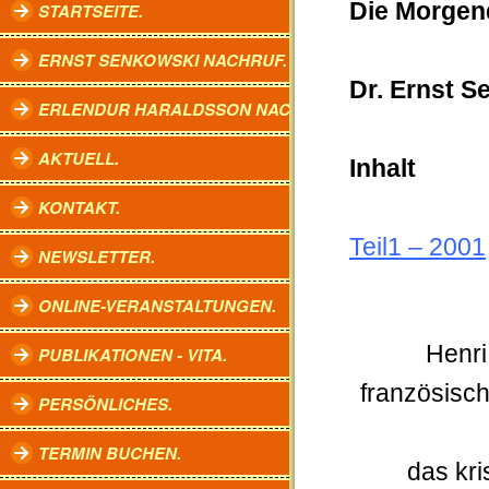
Die Morgend
STARTSEITE.
ERNST SENKOWSKI NACHRUF.
Dr. Ernst S
ERLENDUR HARALDSSON NACHRUF.
AKTUELL.
Inhalt
KONTAKT.
Teil1
–
2001
NEWSLETTER.
ONLINE-VERANSTALTUNGEN.
Henri
PUBLIKATIONEN - VITA.
französisc
PERSÖNLICHES.
TERMIN BUCHEN.
das kri