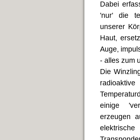
Dabei erfas
'nur' die 
unserer Kör
Haut, erset
Auge, impul
- alles zum 
Die Winzlin
radioaktiv
Temperaturd
einige 'v
erzeugen a
elektrisch
Transponde