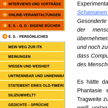
Experimen
INTERVIEWS UND VORTRÄGE
Schamanen
ONLINE-VERANSTALTUNGEN
Gesonderte
E. S. - G. D - EIGENE BÜCHER
der mensc
E. S. - PERSÖNLICHES
übernehmen
MEIN WEG ZUR ITK
und noch zu 
dass Comput
MEINUNGEN
des Mensche
WISSEN UND WEISHEIT
UNTRENNBAR UND UNNENNBAR
Es hätte d
STATEMENT EINES OLD-TIMERS
Phantasie e
SILIZIUMWELT?
Tragweite z
GEDICHTE – SPRÜCHE
weiß vorlag