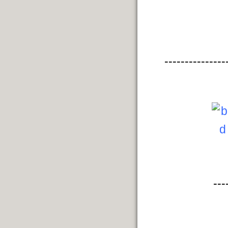
---------------
---