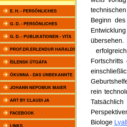
technischen
E. H. - PERSÖNLICHES
Beginn des
G. D. - PERSÖNLICHES
Entwicklun
G. D. - PUBLIKATIONEN - VITA
übersehen. 
PROF.DR.ERLENDUR HARALDSSON
erfolgreic
Fortschritt
ÍSLENSK ÚTGÁFA
einschließl
ÓKUNNA - DAS UNBEKANNTE
Geburtshelf
JOHANN NEPOMUK MAIER
rein technol
ART BY CLAUDI JA
Tatsächlich
Perspektive
FACEBOOK
Biologe
Lyal
LINKS