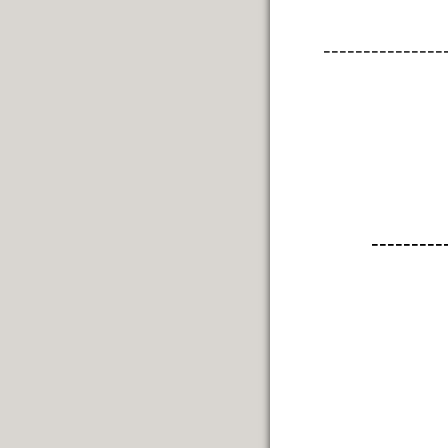
---------------
---------