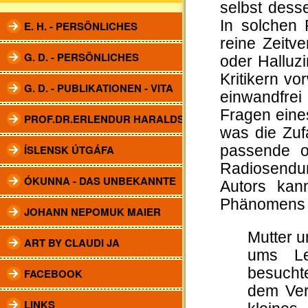
selbst desse
In solchen 
E. H. - PERSÖNLICHES
reine Zeitv
G. D. - PERSÖNLICHES
oder Halluz
Kritikern vo
G. D. - PUBLIKATIONEN - VITA
einwandfrei
Fragen eines
PROF.DR.ERLENDUR HARALDSSON
was die Zuf
ÍSLENSK ÚTGÁFA
passende od
Radiosendun
ÓKUNNA - DAS UNBEKANNTE
Autors kan
Phänomens v
JOHANN NEPOMUK MAIER
Mutter 
ART BY CLAUDI JA
ums Le
besucht
FACEBOOK
dem Ver
LINKS