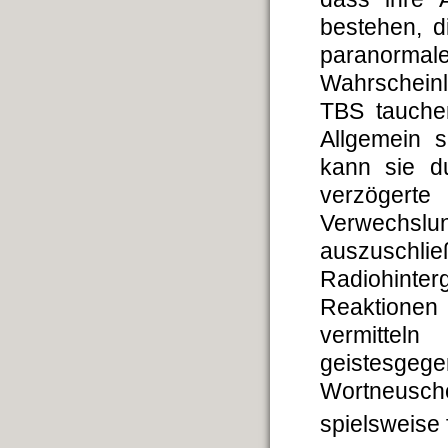
bestehen, d
paranorma
Wahrscheinl
TBS tauche
Allgemein s
kann sie du
verzögerte
Verwechslu
auszuschli
Radiohinter
Reaktionen
vermitteln
geistesgege
Wortneusch
spielsweise f