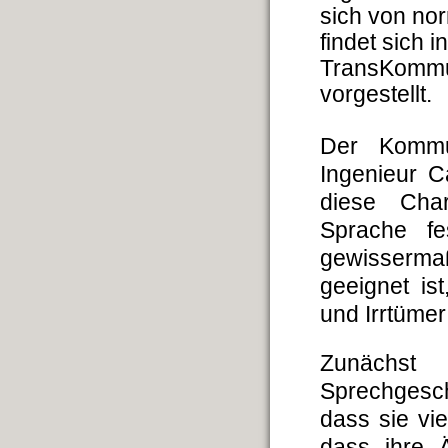
sich von nor
findet sich 
TransKommun
vorgestellt.
Der Kommu
Ingenieur C
diese Char
Sprache fes
gewisserma
geeignet is
und Irrtümer
Zunächs
Sprechgesch
dass sie vi
dass ihre 