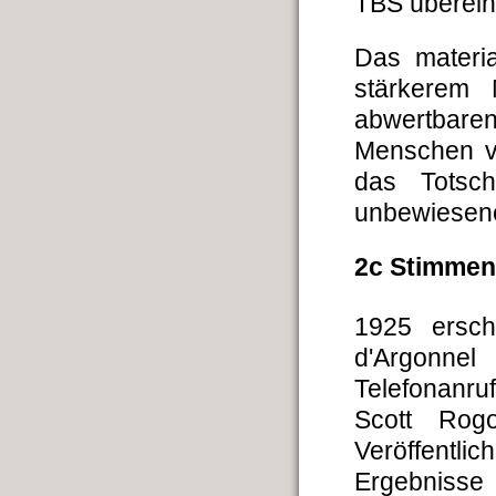
TBS überein
Das materi
stärkerem 
abwertbar
Menschen ve
das Totsch
unbewiesene
2c Stimmen
1925 ersc
d'Argonne
Telefonanru
Scott Rog
Veröffentli
Ergebniss