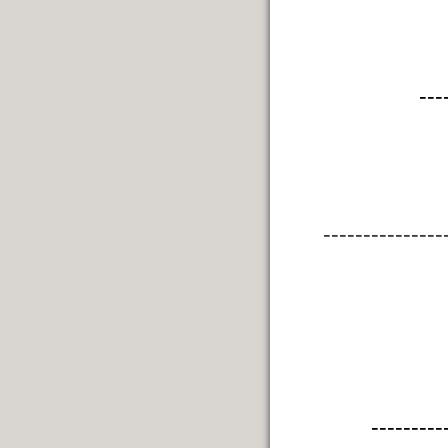
---
---------------
---------