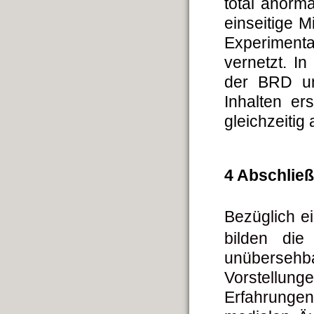
total anorm
einseitige M
Experimenta
vernetzt. In
der BRD un
Inhalten er
gleichzeitig
4 Abschlie
Bezüglich e
bilden di
unübersehb
Vorstellun
Erfahrunge