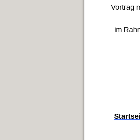
Vortrag m
im Rahm
Startse