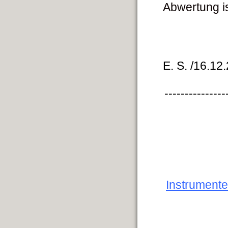
Abwertung i
E. S. /16.12
---------------
Instrumente