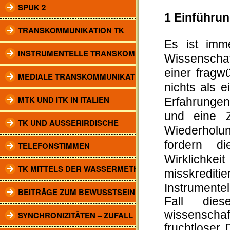
SPUK 2
1 Einführu
TRANSKOMMUNIKATION TK
Es ist imm
INSTRUMENTELLE TRANSKOMM.
Wissenschaf
einer fragwü
MEDIALE TRANSKOMMUNIKATION
nichts als 
MTK UND ITK IN ITALIEN
Erfahrungen,
und eine Z
TK UND AUSSERIRDISCHE
Wiederholu
fordern d
TELEFONSTIMMEN
Wirklichke
TK MITTELS DER WASSERMETHODE
misskreditier
Instrumentel
BEITRÄGE ZUM BEWUSSTSEIN
Fall die
wissenschaf
SYNCHRONIZITÄTEN – ZUFALL
fruchtloser 