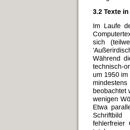
3.2 Texte i
Im Laufe d
Computertex
sich (teil
'Außerirdis
Während die
technisch-o
um 1950 im 
mindestens 
beobachtet 
wenigen Wör
Etwa parall
Schriftbil
fehlerfreier