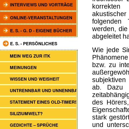
INTERVIEWS UND VORTRÄGE
korrekten 
akustisch
ONLINE-VERANSTALTUNGEN
folgenden 
werden, die
E. S. - G. D - EIGENE BÜCHER
abgeleitet ha
E. S. - PERSÖNLICHES
Wie jede S
MEIN WEG ZUR ITK
Phänomene 
bzw. zu int
MEINUNGEN
außergewöh
WISSEN UND WEISHEIT
subjektiven
ab. Dazu 
UNTRENNBAR UND UNNENNBAR
zeitabhängi
STATEMENT EINES OLD-TIMERS
des Hörers,
Eigenschaft
SILIZIUMWELT?
stark gestör
und untersc
GEDICHTE – SPRÜCHE