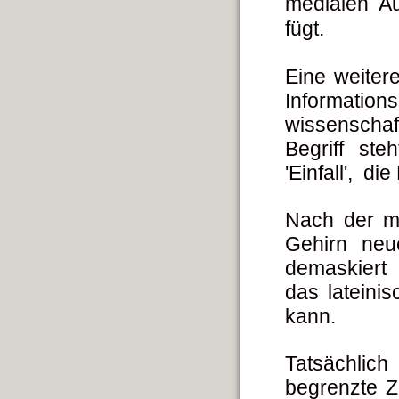
medialen Ä
fügt.
Eine weiter
Informat
wissenscha
Begriff ste
'Einfall', d
Nach der ma
Gehirn neu
demaskiert 
das lateinis
kann.
Tatsächlic
begrenzte Z