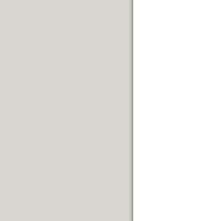
------