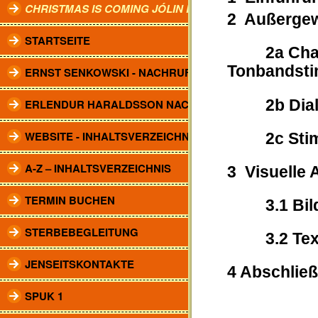
CHRISTMAS IS COMING JÓLIN KOMA.
2 Außergew
STARTSEITE
2a Charak
Tonbandst
ERNST SENKOWSKI - NACHRUF
2b Dialog
ERLENDUR HARALDSSON NACHRUF
WEBSITE - INHALTSVERZEICHNIS
2c Stimm
A-Z – INHALTSVERZEICHNIS
3 Visuelle
TERMIN BUCHEN
3.1 Bilder
STERBEBEGLEITUNG
3.2 Texte
JENSEITSKONTAKTE
4 Abschlie
SPUK 1