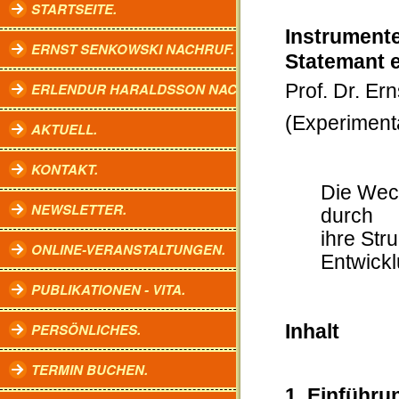
STARTSEITE.
Instrument
ERNST SENKOWSKI NACHRUF.
Statemant 
ERLENDUR HARALDSSON NACHRUF.
Prof. Dr. Er
(Experiment
AKTUELL.
KONTAKT.
Die Wec
NEWSLETTER.
durch
ihre Str
ONLINE-VERANSTALTUNGEN.
Entwick
PUBLIKATIONEN - VITA.
PERSÖNLICHES.
Inhalt
TERMIN BUCHEN.
1 Einführu