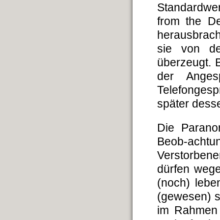
Standardwer
from the De
herausbrach
sie von de
überzeugt. 
der Anges
Telefonges
später desse
Die Parano
Beob-achtu
Verstorbene
dürfen wege
(noch) leb
(gewesen) se
im Rahmen 