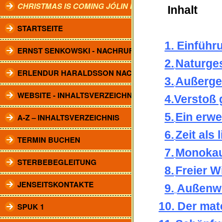
CHRISTMAS IS COMING JÓLIN KOMA.
Inhalt
STARTSEITE
1. Einführ
ERNST SENKOWSKI - NACHRUF
2.
Naturge
ERLENDUR HARALDSSON NACHRUF
3.
Außerge
WEBSITE - INHALTSVERZEICHNIS
4.Verstoß
5.
Ein erwe
A-Z – INHALTSVERZEICHNIS
6.
Zeit als
TERMIN BUCHEN
7.
Monokau
STERBEBEGLEITUNG
8.
Freier Wi
JENSEITSKONTAKTE
9.
Außenwe
10. Der mat
SPUK 1