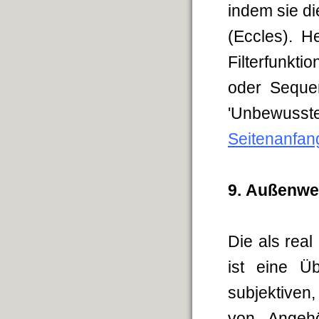
indem sie di
(Eccles). 
Filterfunkt
oder Sequen
'Unbewusst
Seitenanfan
9.
Außenwe
Die als real
ist eine Ü
subjektiven
von Angehö