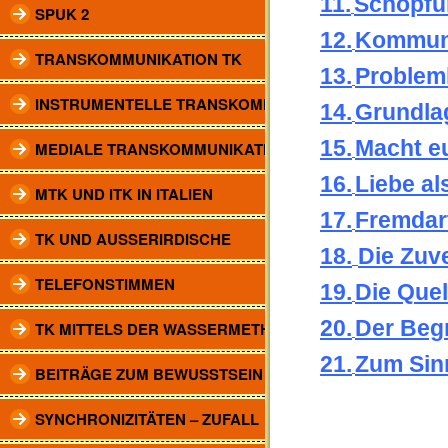
11.
Schöpfu
SPUK 2
12.
Kommun
TRANSKOMMUNIKATION TK
13.
Problem
INSTRUMENTELLE TRANSKOMM.
14.
Grundla
15.
Macht eu
MEDIALE TRANSKOMMUNIKATION
16.
Liebe al
MTK UND ITK IN ITALIEN
17.
Fremdar
TK UND AUSSERIRDISCHE
18.
Die Zuv
TELEFONSTIMMEN
19.
Die Que
20.
Der Begr
TK MITTELS DER WASSERMETHODE
21.
Zum Sin
BEITRÄGE ZUM BEWUSSTSEIN
SYNCHRONIZITÄTEN – ZUFALL