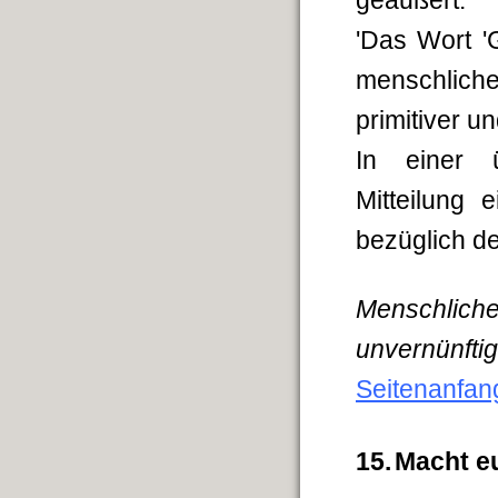
geäußert:
'Das Wort '
menschlic
primitiver u
In einer 
Mitteilung 
bezüglich de
Menschliche
unvernünft
Seitenanfan
15.
Macht eu