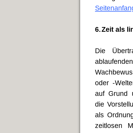
Seitenanfan
6.
Zeit als l
Die Übert
ablaufende
Wachbewusst
oder -Welte
auf Grund u
die Vorstel
als Ordnung
zeitlosen 