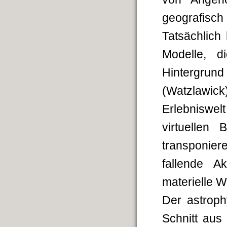
geografisc
Tatsächlich
Modelle, d
Hintergru
(Watzlawi
Erlebniswelt
virtuellen 
transponie
fallende A
materielle W
Der astroph
Schnitt aus