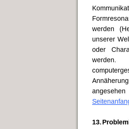
Kommunika
Formresonan
werden (He
unserer Wel
oder Chara
werden. 
computerge
Annäherun
angesehen
Seitenanfan
13.
Problem