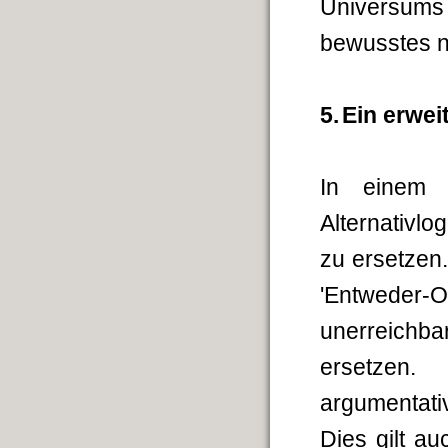
Universums
bewusstes n
5.
Ein erwei
In einem e
Alternativlo
zu ersetzen. 
'Entweder-O
unerreichb
ersetzen. 
argumentativ
Dies gilt au