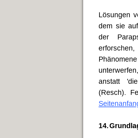
Lösungen vo
dem sie auft
der Parap
erforschen,
Phänomene d
unterwerfe
anstatt '
(Resch). 
Seitenanfan
14.
Grundla