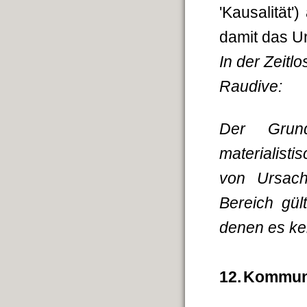
'Kausalität'
damit das Un
In der Zeitl
Raudive:
Der Grund
materialist
von Ursach
Bereich gül
denen es kei
12.
Kommun