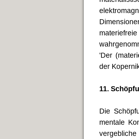
elektromag
Dimensione
materiefrei
wahrgenomme
'Der (mater
der Koperni
11. Schöpf
Die Schöpf
mentale Kon
vergeblich