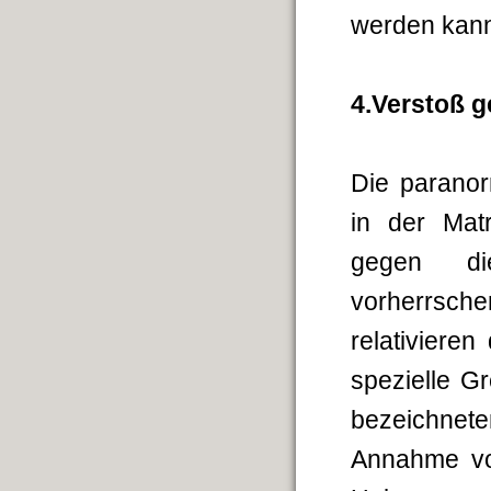
werden kan
4.Verstoß 
Die parano
in der Mat
gegen 
vorherrsc
relativiere
spezielle G
bezeichnet
Annahme vo