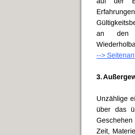
auf der Ba
Erfahrunge
Gültigkeits
an den g
Wiederholba
--> Seitena
3.
Außergew
Unzählige e
über das üb
Geschehen h
Zeit, Materi