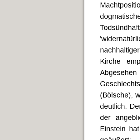
Machtposit
dogmatisc
Todsündha
'widernatü
nachhaltige
Kirche emp
Abgesehen 
Geschlechts
(Bölsche), 
deutlich: D
der angebl
Einstein ha