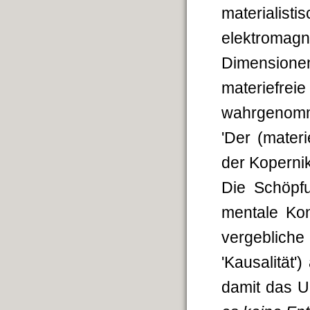
materialisti
elektromag
Dimensione
materiefre
wahrgenomme
'Der (mater
der Koperni
Die Schöpf
mentale Kon
vergeblich
'Kausalität'
damit das Un