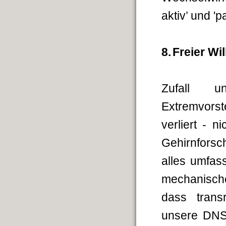
aktiv’ und 'pa
8.
Freier Wil
Zufall u
Extremvorst
verliert - 
Gehirnforsc
alles umfas
mechanische
dass trans
unsere DNS