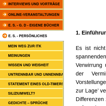
INTERVIEWS UND VORTRÄGE
ONLINE-VERANSTALTUNGEN
E. S. - G. D - EIGENE BÜCHER
1. Einführu
E. S. - PERSÖNLICHES
MEIN WEG ZUR ITK
Es ist nich
MEINUNGEN
spannenden 
WISSEN UND WEISHEIT
Verwirrung 
der Vermi
UNTRENNBAR UND UNNENNBAR
Vorstellung
STATEMENT EINES OLD-TIMERS
zur Lage’ ve
SILIZIUMWELT?
Differenzen
GEDICHTE – SPRÜCHE