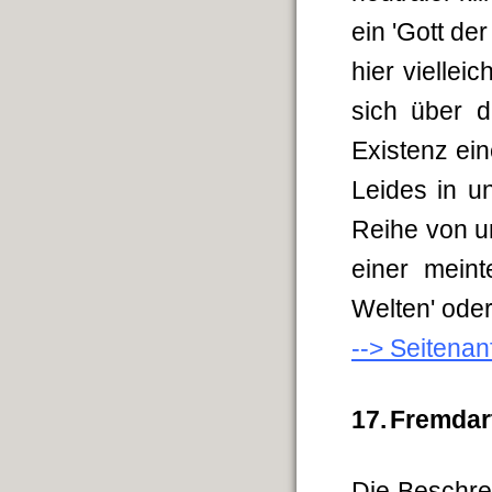
ein 'Gott de
hier viellei
sich über d
Existenz ei
Leides in u
Reihe von u
einer meint
Welten' oder
--> Seitena
17.
Fremdar
Die Beschre