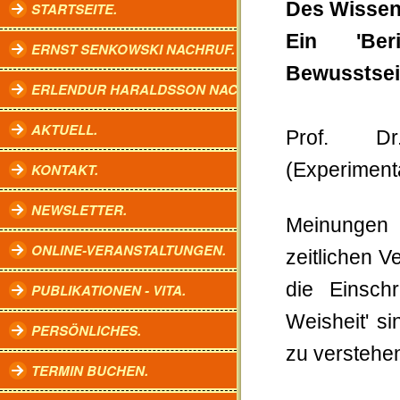
Des Wissens
STARTSEITE.
Ein 'Be
ERNST SENKOWSKI NACHRUF.
Bewusstsei
ERLENDUR HARALDSSON NACHRUF.
AKTUELL.
Prof. D
(Experiment
KONTAKT.
NEWSLETTER.
Meinungen 
ONLINE-VERANSTALTUNGEN.
zeitlichen V
die Einschr
PUBLIKATIONEN - VITA.
Weisheit' si
PERSÖNLICHES.
zu verstehe
TERMIN BUCHEN.