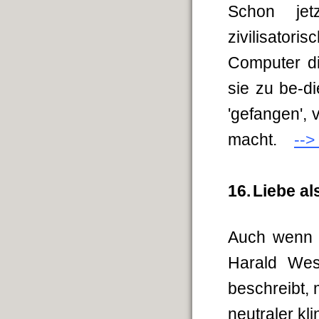
Schon je
zivilisatori
Computer di
sie zu be-d
'gefangen',
macht.
-->
16.
Liebe al
Auch wenn 
Harald Wes
beschreibt,
neutraler kl