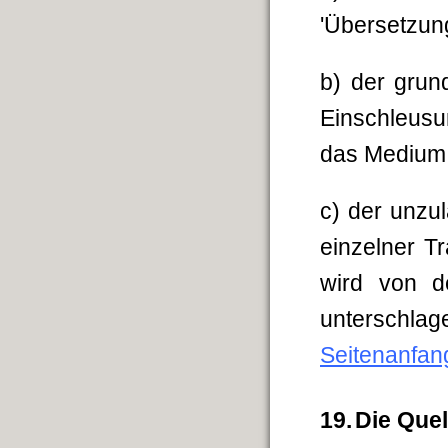
'Übersetzung
b) der grun
Einschleusu
das Medium 
c) der unzu
einzelner T
wird von de
unterschla
Seitenanfan
19.
Die Que