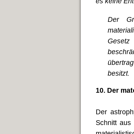
es keine En
Der Gr
materia
Gesetz
beschrä
übertra
besitzt
10. Der mat
Der astroph
Schnitt aus
materialisti