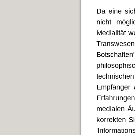
Da eine sic
nicht mögl
Medialität w
Transwesen
Botschafte
philosophis
technisch
Empfänger a
Erfahrunge
medialen Äu
korrekten S
'Informations