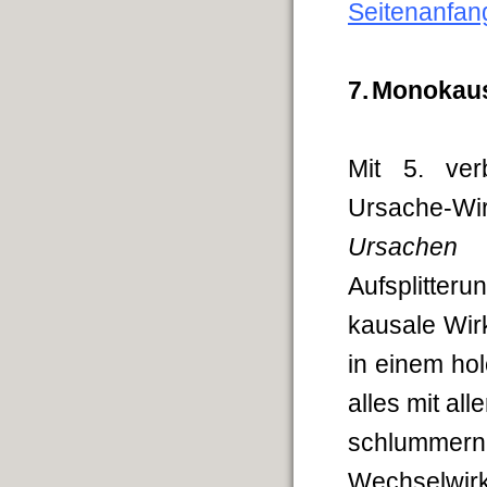
Seitenanfan
7.
Monokaus
Mit 5. ver
Ursache-Wi
Ursachen 
Aufsplitte
kausale Wirk
in einem ho
alles mit al
schlummer
Wechselwirk