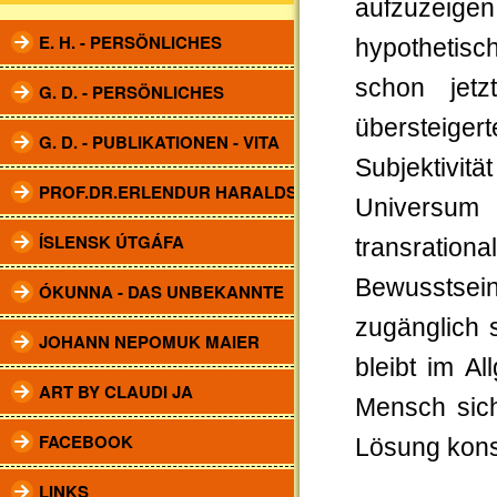
aufzuzeigen
E. H. - PERSÖNLICHES
hypothetis
schon jet
G. D. - PERSÖNLICHES
übersteiger
G. D. - PUBLIKATIONEN - VITA
Subjektivit
PROF.DR.ERLENDUR HARALDSSON
Universum 
ÍSLENSK ÚTGÁFA
transratio
Bewusstsei
ÓKUNNA - DAS UNBEKANNTE
zugänglich 
JOHANN NEPOMUK MAIER
bleibt im A
ART BY CLAUDI JA
Mensch sich
FACEBOOK
Lösung kons
LINKS