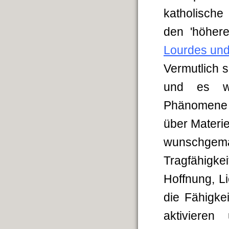
katholische
den 'höher
Lourdes und
Vermutlich 
und es wä
Phänomene si
über Materie
wunschgemäß
Tragfähigke
Hoffnung, L
die Fähigke
aktivieren