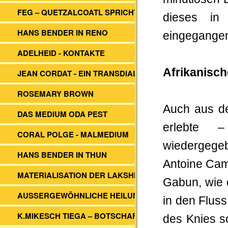
FEG – QUETZALCOATL SPRICHT
dieses in
HANS BENDER IN RENO
eingegange
ADELHEID - KONTAKTE
Afrikanisc
JEAN CORDAT - EIN TRANSDIALOG
ROSEMARY BROWN
Auch aus de
DAS MEDIUM ODA PEST
erlebte 
CORAL POLGE - MALMEDIUM
wiedergeg
HANS BENDER IN THUN
Antoine Camo
MATERIALISATION DER LAKSHMI
Gabun, wie 
AUSSERGEWÖHNLICHE HEILUNG
in den Fluss
K.MIKESCH TIEGA – BOTSCHAFTEN
des Knies s