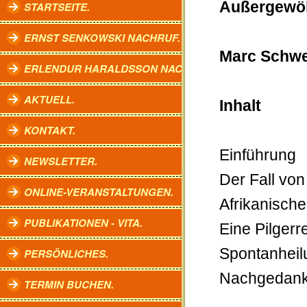
Außergewöh
STARTSEITE.
ERNST SENKOWSKI NACHRUF.
Marc Schwe
ERLENDUR HARALDSSON NACHRUF.
AKTUELL.
Inhalt
KONTAKT.
Einführung
NEWSLETTER.
Der Fall vo
ONLINE-VERANSTALTUNGEN.
Afrikanisch
PUBLIKATIONEN - VITA.
Eine Pilger
Spontanheil
PERSÖNLICHES.
Nachgedan
TERMIN BUCHEN.