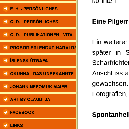
konnten.
E. H. - PERSÖNLICHES
Eine Pilger
G. D. - PERSÖNLICHES
G. D. - PUBLIKATIONEN - VITA
Ein weitere
PROF.DR.ERLENDUR HARALDSSON
später in 
ÍSLENSK ÚTGÁFA
Scharfrich
Anschluss a
ÓKUNNA - DAS UNBEKANNTE
gewachsen.
JOHANN NEPOMUK MAIER
Fotografien,
ART BY CLAUDI JA
FACEBOOK
Spontanhei
LINKS