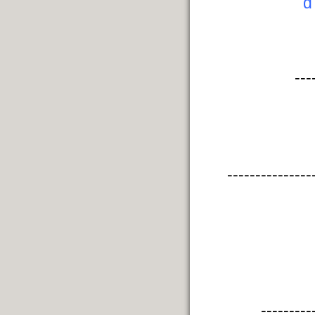
---
---------------
---------