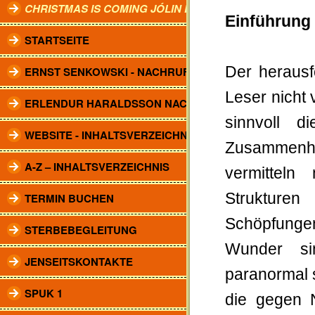
CHRISTMAS IS COMING JÓLIN KOMA.
Einführung
STARTSEITE
Der herausf
ERNST SENKOWSKI - NACHRUF
Leser nicht
ERLENDUR HARALDSSON NACHRUF
sinnvoll 
WEBSITE - INHALTSVERZEICHNIS
Zusammenh
A-Z – INHALTSVERZEICHNIS
vermitteln
Strukturen
TERMIN BUCHEN
Schöpfung
STERBEBEGLEITUNG
Wunder si
JENSEITSKONTAKTE
paranormal 
SPUK 1
die gegen 