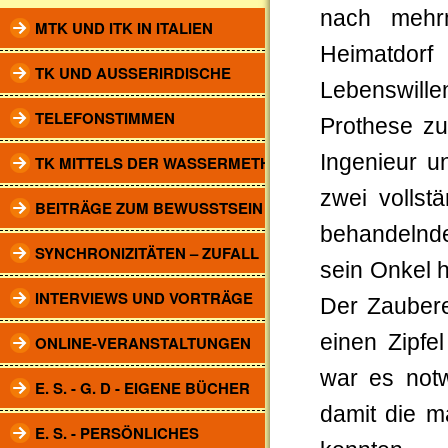
nach mehr
MTK UND ITK IN ITALIEN
Heimatdorf
TK UND AUSSERIRDISCHE
Lebenswille
TELEFONSTIMMEN
Prothese zu
Ingenieur u
TK MITTELS DER WASSERMETHODE
zwei volls
BEITRÄGE ZUM BEWUSSTSEIN
behandelnde
SYNCHRONIZITÄTEN – ZUFALL
sein Onkel 
INTERVIEWS UND VORTRÄGE
Der Zaubere
einen Zipfe
ONLINE-VERANSTALTUNGEN
war es not
E. S. - G. D - EIGENE BÜCHER
damit die m
E. S. - PERSÖNLICHES