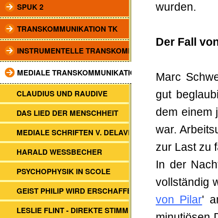
wurden.
SPUK 2
TRANSKOMMUNIKATION TK
Der Fall vo
INSTRUMENTELLE TRANSKOMM.
MEDIALE TRANSKOMMUNIKATION
Marc Schwei
CLAUDIUS UND RAUDIVE
gut beglaub
dem einem j
DAS LIED DER MENSCHHEIT
war. Arbeits
MEDIALE SCHRIFTEN V. DELAVRE
zur Last zu f
HARALD WESSBECHER
In der Nac
PSYCHOPHYSIK IN SCOLE
vollständig 
GEIST PHILIP WIRD ERSCHAFFEN
von Pilar
' 
LESLIE FLINT - DIREKTE STIMMEN
minutiösen 