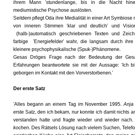
ihrem Mann 'stundenlange, bis in die Nacht hine
mediumistische Psychose auslösten.
Seitdem pflegt Oda ihre Medialität in einer Art Symbiose
von inneren Stimmen 'klar und deutlich' und Vision
(halb-)automatisch geschriebenen Texten und Zeic
farbige 'Energiefelder' wahr, die langsam durch ih
ODE
kleinere psychophysikalische (Spuk-)Phänomene.
Gesas Dröges Frage nach der Bedeutung der Gesamt
Erfahrungen beantwortete sie mit der Aussage: 'Ich bi
geborgen im Kontakt mit den Vorverstorbenen.'
Der erste Satz
'Alles begann an einem Tag im November 1995.
Anja
erste Satz, den ich bekam, nur konnte ich damit nichts an
verstanden hatte und fragte wieder und wieder nach
kochen.
Des Rätsels Lösung nach vielem Suchen, Telefona