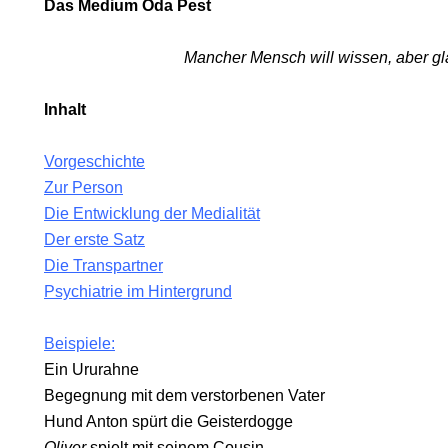
Das Medium Oda Pest
Mancher Mensch will wissen, aber gla
RUF.
Inhalt
Vorgeschichte
Zur Person
Die Entwicklung der Medialität
Der erste Satz
Die Transpartner
Psychiatrie im Hintergrund
Beispiele:
Ein Ururahne
Begegnung mit dem verstorbenen Vater
Hund Anton spürt die Geisterdogge
Oliver
spielt mit seinem Cousin