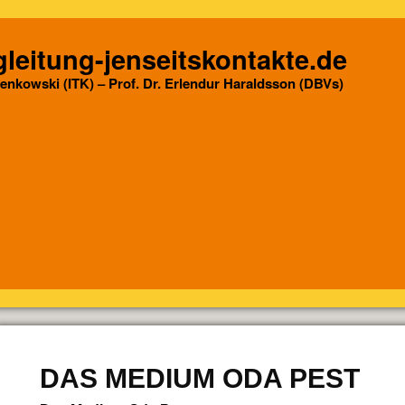
leitung-jenseitskontakte.de
Senkowski (ITK) – Prof. Dr. Erlendur Haraldsson (DBVs)
DAS MEDIUM ODA PEST