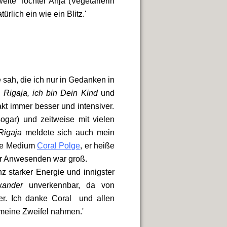
eite Tochter Anja (Vegetarierin
rlich ein wie ein Blitz.'
e sah, die ich nur in Gedanken in
h
Rigaja, ich bin Dein Kind
und
t immer besser und intensiver.
ogar) und zeitweise mit vielen
Rigaja
meldete sich auch mein
che Medium
Coral Polge
, er heiße
ler Anwesenden war groß.
z starker Energie und innigster
xander
unverkennbar, da von
er. Ich danke Coral und allen
 meine Zweifel nahmen.
'