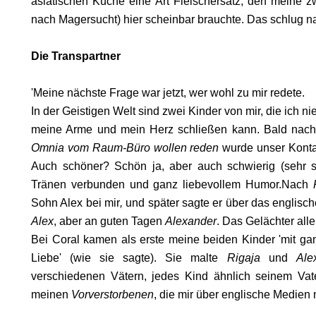
asiatischen Küche eine Art Fleischersatz, den meine zw
nach Magersucht) hier scheinbar brauchte. Das schlug natü
Die Transpartner
'Meine nächste Frage war jetzt, wer wohl zu mir redete.
In der Geistigen Welt sind zwei Kinder von mir, die ich ni
SON
meine Arme und mein Herz schließen kann. Bald nac
Omnia vom Raum-Büro
wollen reden
wurde unser Kontak
Auch schöner? Schön ja, aber auch schwierig (sehr s
Tränen verbunden und ganz liebevollem Humor.Nach
Sohn Alex
bei mir
,
und später sagte er über das englis
Alex
, aber an guten Tagen
Alexander
. Das Gelächter al
Bei Coral kamen als erste meine beiden Kinder 'mit gan
Liebe' (wie sie sagte). Sie malte
Rigaja
und
Ale
verschiedenen Vätern, jedes Kind ähnlich seinem Vat
meinen
Vorverstorbenen
, die mir über englische Medien