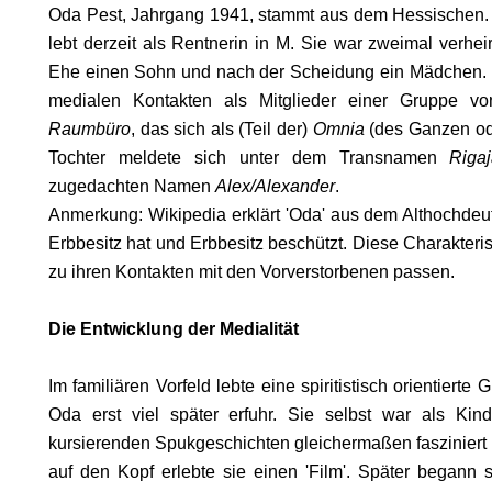
Oda Pest, Jahrgang 1941, stammt aus dem Hessischen. S
lebt derzeit als Rentnerin in M. Sie war zweimal verhei
Ehe einen Sohn und nach der Scheidung ein Mädchen. 
medialen Kontakten als Mitglieder einer Gruppe 
Raumbüro
, das sich als (Teil der)
Omnia
(des Ganzen ode
LOG
Tochter meldete sich unter dem Transnamen
Riga
zugedachten Namen
Alex/Alexander
.
Anmerkung: Wikipedia erklärt 'Oda' aus dem Althochdeuts
Erbbesitz hat und Erbbesitz beschützt. Diese Charakteri
zu ihren Kontakten mit den Vorverstorbenen passen.
Die Entwicklung der Medialität
I
Im familiären Vorfeld lebte eine spiritistisch orientierte
Oda erst viel später erfuhr. Sie selbst war als Ki
G
kursierenden Spukgeschichten gleichermaßen fasziniert 
TEN
auf den Kopf erlebte sie einen 'Film'. Später begann