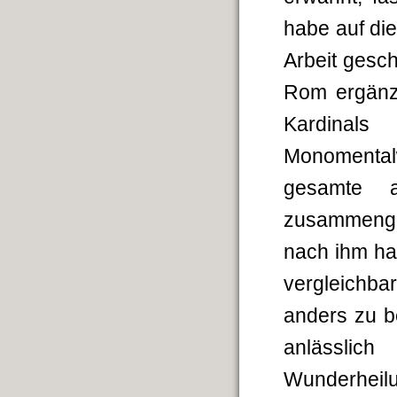
habe auf di
Arbeit gesch
Rom ergänze
Kardinal
Monomentalw
gesamte a
zusammenge
nach ihm hat
vergleichbar
anders zu b
anlässli
Wunderheilu