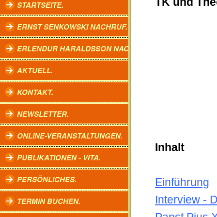
TK und The
STARTSEITE.
ERNST SENKOWSKI NACHRUF.
ERLENDUR HARALDSSON NACHRUF.
AKTUELL.
KONTAKT.
NEWSLETTER.
ONLINE-VERANSTALTUNGEN.
Inhalt
PUBLIKATIONEN - VITA.
PERSÖNLICHES.
Einführung
Interview - 
TERMIN BUCHEN.