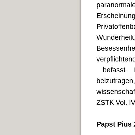
paranormal
Erscheinung
Privatoff
Wunderhe
Besessenhei
verpflicht
befasst. I
beizutrage
wissenschaf
ZSTK Vol. I
Papst Pius 