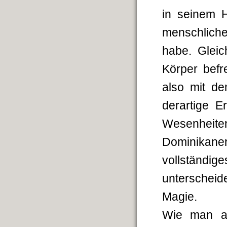
in seinem H
menschliche
habe. Gleic
Körper befre
also mit de
derartige E
Wesenheite
Dominikane
vollständi
unterschei
Magie.
Wie man au