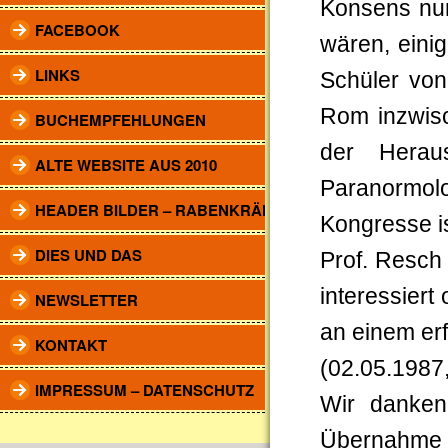
Konsens nur
FACEBOOK
wären, eini
LINKS
Schüler von
Rom inzwisc
BUCHEMPFEHLUNGEN
der Herau
ALTE WEBSITE AUS 2010
Paranormol
HEADER BILDER – RABENKRÄHEN
Kongresse is
DIES UND DAS
Prof. Resch
interessier
NEWSLETTER
an einem er
KONTAKT
(02.05.1987,
IMPRESSUM – DATENSCHUTZ
Wir danken
Übernahme d