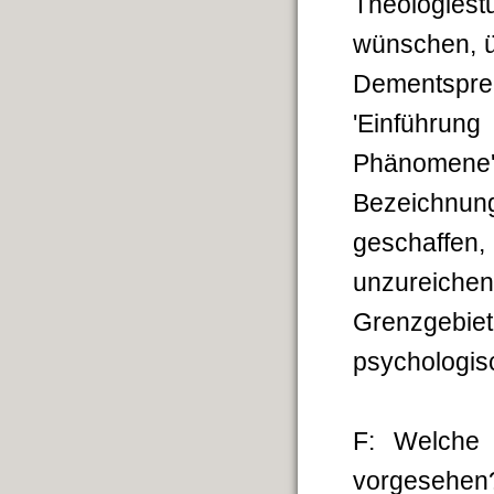
Theologie
wünschen, ü
Dementspre
'Einführu
Phänomene'.
Bezeichnu
geschaffen
unzureiche
Grenzgebiete
psychologisc
F: Welche 
vorgesehen