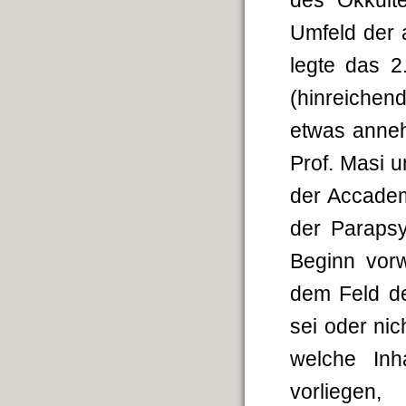
des Okkult
Umfeld der 
legte das 2
(hinreichend
etwas anneh
Prof. Masi 
der Accadem
der Parapsy
Beginn vor
dem Feld d
sei oder nic
welche Inh
vorliegen