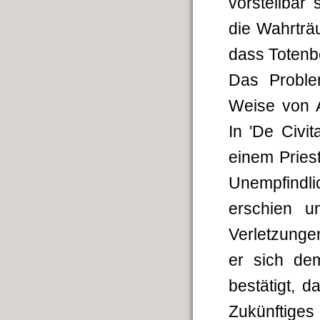
vorstellbar 
die Wahrträ
dass Totenb
Das Proble
Weise von A
In 'De Civit
einem Pries
Unempfindl
erschien 
Verletzunge
er sich de
bestätigt, 
Zukünftiges