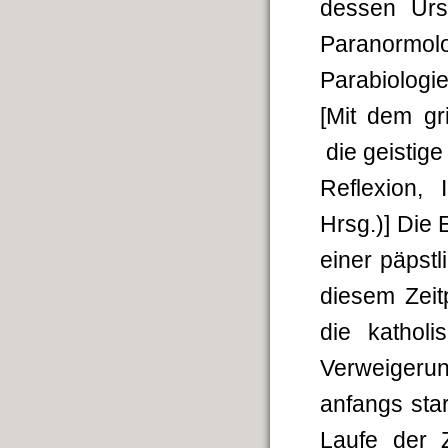
dessen Urs
Paranormolo
Parabiologi
[Mit dem gr
die geistige
Reflexion, 
Hrsg.)] Die 
einer päpstl
diesem Zeit
die kathol
Verweiger
anfangs star
Laufe der Z