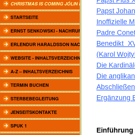
Papst Pius X
CHRISTMAS IS COMING JÓLIN KOMA.
Papst Johan
STARTSEITE
Inoffizielle
ERNST SENKOWSKI - NACHRUF
Padre Conett
Benedikt X
ERLENDUR HARALDSSON NACHRUF
(Karol Wojty
WEBSITE - INHALTSVERZEICHNIS
Die Kardinä
A-Z – INHALTSVERZEICHNIS
Die anglika
TERMIN BUCHEN
Abschließe
Ergänzung E
STERBEBEGLEITUNG
JENSEITSKONTAKTE
SPUK 1
Einführung