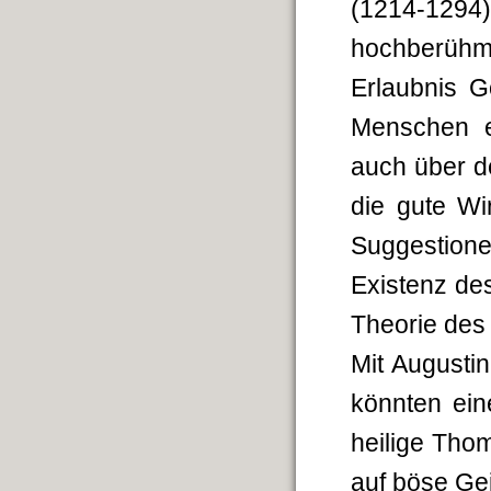
(1214-1294
hochberühmt
Erlaubnis G
Menschen e
auch über de
die gute Wi
Suggestione
Existenz de
Theorie des 
Mit Augusti
könnten ein
heilige Tho
auf böse Gei