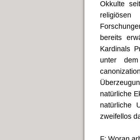
Okkulte sei
religiöse
Forschungen
bereits er
Kardinals P
unter dem 
canonizati
Überzeugun
natürliche 
natürliche
zweifellos 
F: Woran arb