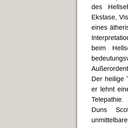
des Hellse
Ekstase, Vi
eines äther
Interpretat
beim Hell
bedeutungsv
Außerordent
Der heilige
er lehnt ei
Telepathie
Duns Scot
unmittelbar