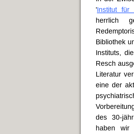
'
Institut fü
herrlich
Redemptoris
Bibliothek 
Instituts, 
Resch ausge
Literatur ve
eine der ak
psychiatri
Vorbereitun
des 30-jäh
haben wir 