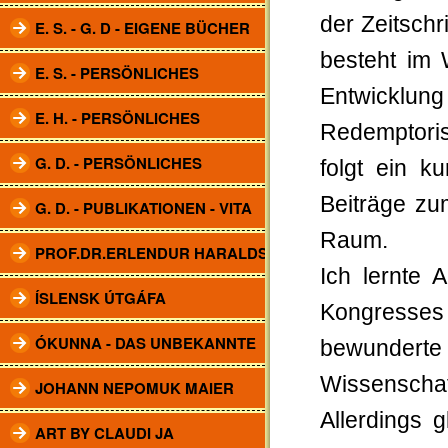
der Zeitschr
E. S. - G. D - EIGENE BÜCHER
besteht im 
E. S. - PERSÖNLICHES
Entwicklun
E. H. - PERSÖNLICHES
Redemptori
G. D. - PERSÖNLICHES
folgt ein k
Beiträge zu
G. D. - PUBLIKATIONEN - VITA
Raum.
PROF.DR.ERLENDUR HARALDSSON
Ich lernte
ÍSLENSK ÚTGÁFA
Kongresses 
ÓKUNNA - DAS UNBEKANNTE
bewunderte 
Wissenschaf
JOHANN NEPOMUK MAIER
Allerdings 
ART BY CLAUDI JA