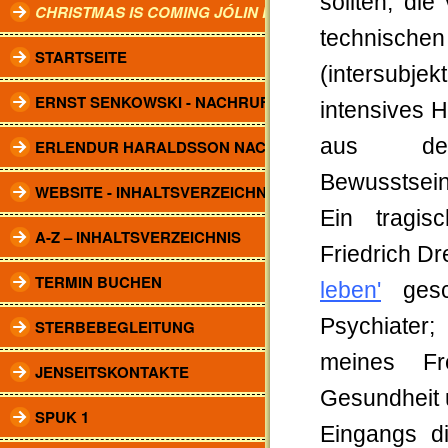
sollten, di
CHRISTMAS IS COMING JÓLIN KOMA.
technisch
STARTSEITE
(intersubjek
ERNST SENKOWSKI - NACHRUF
intensives 
aus de
ERLENDUR HARALDSSON NACHRUF
Bewusstsein
WEBSITE - INHALTSVERZEICHNIS
Ein tragi
A-Z – INHALTSVERZEICHNIS
Friedrich Dr
TERMIN BUCHEN
leben'
gesc
Psychiater;
STERBEBEGLEITUNG
meines Fr
JENSEITSKONTAKTE
Gesundheit 
SPUK 1
Eingangs d