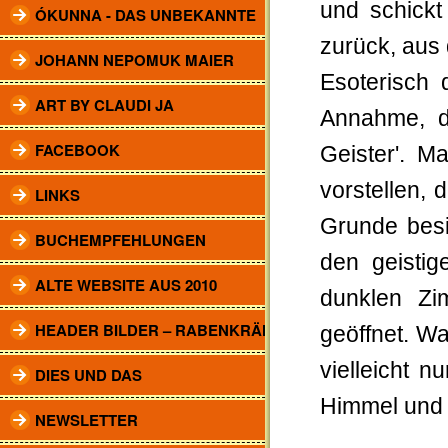
und schickt
ÓKUNNA - DAS UNBEKANNTE
zurück, aus
JOHANN NEPOMUK MAIER
Esoterisch 
ART BY CLAUDI JA
Annahme, d
FACEBOOK
Geister'. M
vorstellen,
LINKS
Grunde besi
BUCHEMPFEHLUNGEN
den geistig
ALTE WEBSITE AUS 2010
dunklen Zi
HEADER BILDER – RABENKRÄHEN
geöffnet. W
vielleicht 
DIES UND DAS
Himmel und 
NEWSLETTER