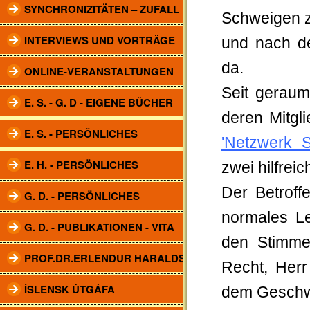
SYNCHRONIZITÄTEN – ZUFALL
Schweigen z
INTERVIEWS UND VORTRÄGE
und nach d
da.
ONLINE-VERANSTALTUNGEN
Seit geraum
E. S. - G. D - EIGENE BÜCHER
deren Mitgl
E. S. - PERSÖNLICHES
'Netzwerk 
E. H. - PERSÖNLICHES
zwei hilfrei
Der Betroff
G. D. - PERSÖNLICHES
normales Le
G. D. - PUBLIKATIONEN - VITA
den Stimme
PROF.DR.ERLENDUR HARALDSSON
Recht, Herr
ÍSLENSK ÚTGÁFA
dem Geschwä