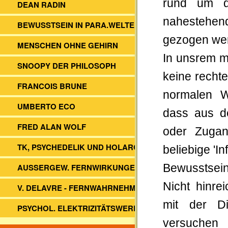
rund um di
DEAN RADIN
nahestehen
BEWUSSTSEIN IN PARA.WELTEN
gezogen we
MENSCHEN OHNE GEHIRN
In unsrem m
SNOOPY DER PHILOSOPH
keine recht
FRANCOIS BRUNE
normalen W
UMBERTO ECO
dass aus de
FRED ALAN WOLF
oder Zugan
TK, PSYCHEDELIK UND HOLARCHIE
beliebige 'In
AUSSERGEW. FERNWIRKUNGEN
Bewusstsein 
Nicht hinre
V. DELAVRE - FERNWAHRNEHMUNG
mit der D
PSYCHOL. ELEKTRIZITÄTSWERK?
versuche