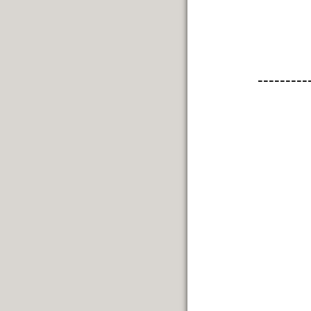
---------