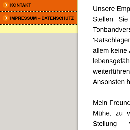
KONTAKT
Unsere Empfe
IMPRESSUM – DATENSCHUTZ
Stellen Si
Tonbandver
'Ratschläg
allem keine 
lebensgefäh
weiterführe
Ansonsten ha
Mein Freund 
Mühe, zu v
Stellung 