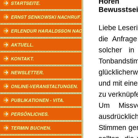
Hören 
STARTSEITE.
Bewusstsei
ERNST SENKOWSKI NACHRUF.
Liebe Leser
ERLENDUR HARALDSSON NACHRUF.
die Anfrag
AKTUELL.
solcher in
KONTAKT.
Tonbandst
glückliche
NEWSLETTER.
und mit ein
ONLINE-VERANSTALTUNGEN.
zu verknüpf
PUBLIKATIONEN - VITA.
Um Missve
PERSÖNLICHES.
ausdrücklic
Stimmen gem
TERMIN BUCHEN.