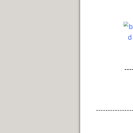
---
---------------