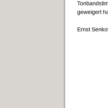
Tonbandstim
geweigert ha
Ernst Senko