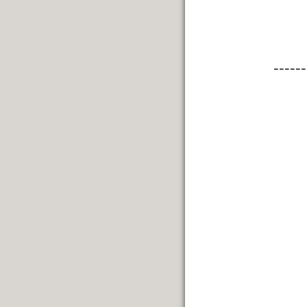
------