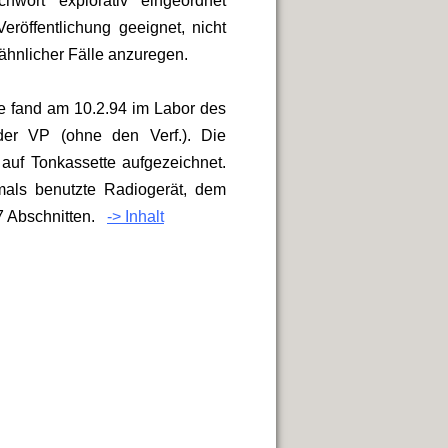
wort 'explorativ' eingeordnet
röffentlichung geeignet, nicht
hnlicher Fälle anzuregen.
te fand am 10.2.94 im Labor des
der VP (ohne den Verf.). Die
auf Tonkassette aufgezeichnet.
als benutzte Radiogerät, dem
 7 Abschnitten.
-> Inhalt