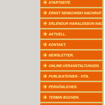
STARTSEITE.
ERNST SENKOWSKI NACHRUF.
ERLENDUR HARALDSSON NACH
AKTUELL.
KONTAKT.
NEWSLETTER.
ONLINE-VERANSTALTUNGEN.
PUBLIKATIONEN - VITA.
PERSÖNLICHES.
TERMIN BUCHEN.