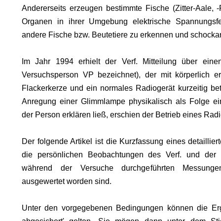
KOMA.
Andererseits erzeugen bestimmte Fische (Zitter-Aale, 
Organen in ihrer Umgebung elektrische Spannungsfe
andere Fische bzw. Beutetiere zu erkennen und schocka
Im Jahr 1994 erhielt der Verf. Mitteilung über ein
HRUF
Versuchsperson VP bezeichnet), der mit körperlich erz
Flackerkerze und ein normales Radiogerät kurzeitig be
S
Anregung einer Glimmlampe physikalisch als Folge ein
der Person erklären ließ, erschien der Betrieb eines Rad
Der folgende Artikel ist die Kurzfassung eines detaillier
die persönlichen Beobachtungen des Verf. und der b
während der Ver­suche durchgeführten Messunge
ausgewertet worden sind.
Unter den vorgegebenen Bedingungen können die Erge