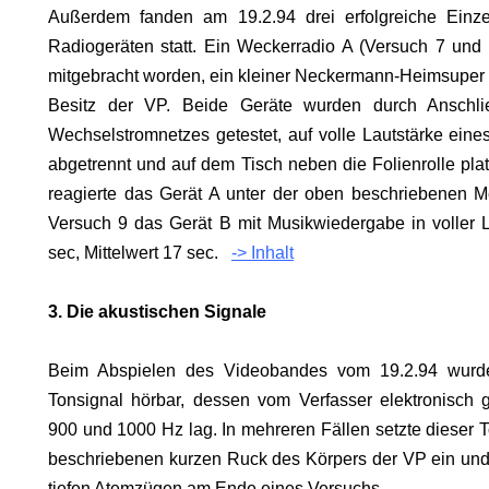
Außerdem fanden am 19.2.94 drei erfolgreiche Einze
Radiogeräten statt. Ein Weckerradio A (Versuch 7 und
mitgebracht worden, ein kleiner Neckermann-Heimsuper
Besitz der VP. Beide Geräte wurden durch Anschl
Wechselstromnetzes getestet, auf volle Lautstärke eine
abgetrennt und auf dem Tisch neben die Folienrolle plat
reagierte das Gerät A unter der oben beschriebenen 
Versuch 9 das Gerät B mit Musikwiedergabe in voller L
sec, Mittelwert 17 sec.
-> Inhalt
3. Die akustischen Signale
Beim Abspielen des Videobandes vom 19.2.94 wurde
Tonsignal hörbar, dessen vom Verfasser elektronisc
900 und 1000 Hz lag. In mehreren Fällen setzte dieser T
beschriebenen kurzen Ruck des Körpers der VP ein un
tiefen Atemzügen am Ende eines Versuchs.