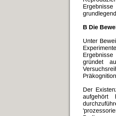
Ergebnisse
grundlegend 
B Die Bewe
Unter Bewei
Experiment
Ergebnisse 
gründet a
Versuchsre
Präkognitio
Der Existen
aufgehört 
durchzufüh
'prozessor