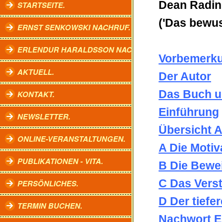
Dean Radin
STARTSEITE.
('Das bewu
ERNST SENKOWSKI NACHRUF.
ERLENDUR HARALDSSON NACHRUF.
Vorbemerku
AKTUELL.
Der Autor
Das Buch un
KONTAKT.
Einführung
NEWSLETTER.
Übersicht 
ONLINE-VERANSTALTUNGEN.
A Die Motiv
PUBLIKATIONEN - VITA.
B Die Bewe
C Das Vers
PERSÖNLICHES.
D Der tiefe
TERMIN BUCHEN.
Nachwort E.