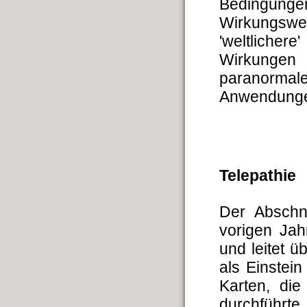
Bedingunge
Wirkungswei
'weltliche
Wirkungen
paranormale
Anwendunge
Telepathie
Der Abschni
vorigen Jah
und leitet ü
als Einstei
Karten, di
durchführte.