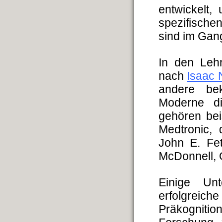
entwickelt
spezifische
sind im Gang
In den Leh
nach
Isaac 
andere bek
Moderne di
gehören bei
Medtronic, 
John E. Fet
McDonnell, 
Einige Un
erfolgreic
Präkogniti