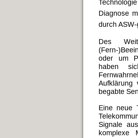
Technologi
Diagnose mi
durch ASW-
Des Weit
(Fern-)Bee
oder um Ps
haben si
Fernwahrn
Aufklärung
begabte Sens
Eine neue 
Telekommun
Signale a
komplexe 