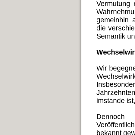
Vermutung 
Wahrnehmun
gemeinhin 
die verschi
Semantik unt
Wechselwir
Wir begegne
Wechselwir
Insbesonde
Jahrzehnten
imstande ist
Dennoch 
Veröffentl
bekannt gew