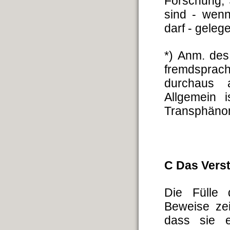
Forschung, 
sind - wen
darf - geleg
*) Anm. des
fremdsprac
durchaus a
Allgemein 
Transphäno
C Das Vers
Die Fülle 
Beweise zei
dass sie e