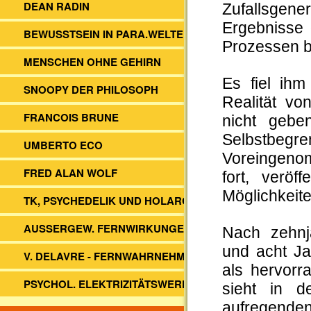
DEAN RADIN
Zufallsgen
Ergebnisse 
BEWUSSTSEIN IN PARA.WELTEN
Prozessen b
MENSCHEN OHNE GEHIRN
Es fiel ihm
SNOOPY DER PHILOSOPH
Realität vo
FRANCOIS BRUNE
nicht gebe
Selbstbeg
UMBERTO ECO
Voreingenom
FRED ALAN WOLF
fort, veröf
Möglichkeite
TK, PSYCHEDELIK UND HOLARCHIE
AUSSERGEW. FERNWIRKUNGEN
Nach zehnjä
und acht Ja
V. DELAVRE - FERNWAHRNEHMUNG
als hervorr
PSYCHOL. ELEKTRIZITÄTSWERK?
sieht in 
aufregenden