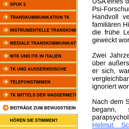
USA eines de
SPUK 2
Psi-Forschun
Handvoll ve
TRANSKOMMUNIKATION TK
familiären H
INSTRUMENTELLE TRANSKOMM.
die frühe L
geweckt wor
MEDIALE TRANSKOMMUNIKATION
Zwei Jahrz
MTK UND ITK IN ITALIEN
über außers
TK UND AUSSERIRDISCHE
er sich, w
vergleichba
TELEFONSTIMMEN
ignoriert wo
TK MITTELS DER WASSERMETHODE
Nach dem St
BEITRÄGE ZUM BEWUSSTSEIN
begann, 
parapsychol
HÖREN SIE STIMMEN?
Helmut Sc