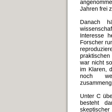
angenommen 
Jahren frei 
Danach hä
wissenschaft
Interesse h
Forscher ru
reproduzier
praktischen
war nicht s
im Klaren, 
noch we
zusammenge
Unter C übe
besteht da
skeptisch