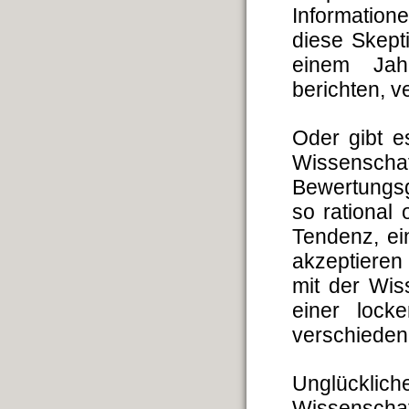
Information
diese Skepti
einem Jahr
berichten, v
Oder gibt e
Wissensc
Bewertungsg
so rational 
Tendenz, ei
akzeptieren 
mit der Wis
einer lock
verschieden
Unglückl
Wissenschaf