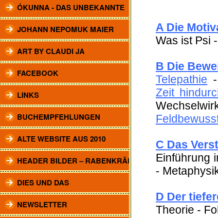
ÓKUNNA - DAS UNBEKANNTE
A Die Motiv
JOHANN NEPOMUK MAIER
Was ist Psi 
ART BY CLAUDI JA
B Die Bewe
FACEBOOK
Telepathie
Zeit hindur
LINKS
Wechselw
BUCHEMPFEHLUNGEN
Feldbewusst
ALTE WEBSITE AUS 2010
C Das Vers
Einführung 
HEADER BILDER – RABENKRÄHEN
- Metaphysi
DIES UND DAS
D Der tiefe
NEWSLETTER
Theorie - F