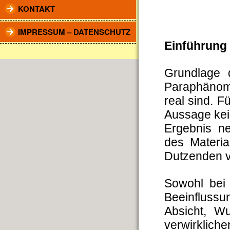
KONTAKT
IMPRESSUM – DATENSCHUTZ
Einführung
Grundlage 
Paraphänom
real sind. F
Aussage kein
Ergebnis n
des Materia
Dutzenden v
Sowohl bei
Beeinflussu
Absicht, W
verwirklic