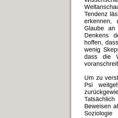
Weltanscha
Tendenz läs
erkennen, 
Glaube an 
Denkens de
hoffen, das
wenig Skeps
dass die W
voranschreit
Um zu verst
Psi weitge
zurückgewie
Tatsächlich
Beweisen al
Soziologie