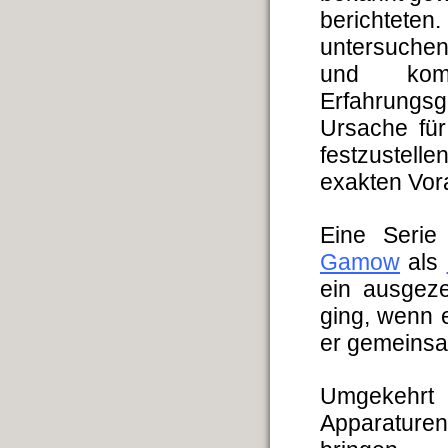
berichteten
untersuchen
und kom
Erfahrungsg
Ursache für
festzustell
exakten Vor
Eine Serie
Gamow
als
ein ausgeze
ging, wenn e
er gemeinsam
Umgekehr
Apparature