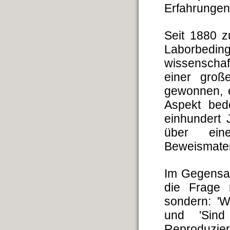
Erfahrungen
Seit 1880 
Laborbedi
wissenschaf
einer groß
gewonnen, e
Aspekt bed
einhundert
über ein
Beweismater
Im Gegensat
die Frage 
sondern: '
und 'Sind
Reproduzi