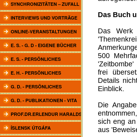
SYNCHRONIZITÄTEN – ZUFALL
Das Buch un
INTERVIEWS UND VORTRÄGE
Das Werk u
ONLINE-VERANSTALTUNGEN
'Themenkrei
E. S. - G. D - EIGENE BÜCHER
Anmerkungen
500 Mehrfa
E. S. - PERSÖNLICHES
'Zeitbombe'
frei übers
E. H. - PERSÖNLICHES
Details nic
G. D. - PERSÖNLICHES
Einblick.
G. D. - PUBLIKATIONEN - VITA
Die Angabe
entnommen, 
PROF.DR.ERLENDUR HARALDSSON
sich eng an
ÍSLENSK ÚTGÁFA
aus 'Beweise