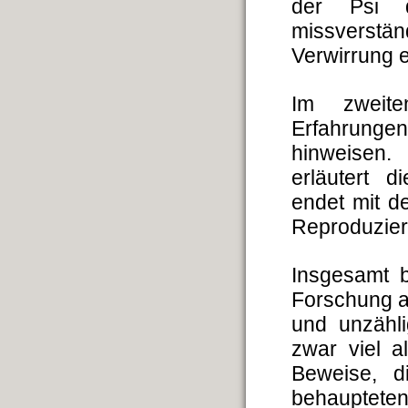
der Psi di
missverstä
Verwirrung e
Im zweite
Erfahrungen
hinweisen.
erläutert d
endet mit d
Reproduzier
Insgesamt b
Forschung a
und unzähl
zwar viel a
Beweise, d
behauptete