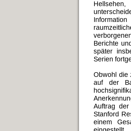
Hellsehen
unterscheid
Informatio
raumzeitl
verborgenen
Berichte un
später ins
Serien fortg
Obwohl die 
auf der Ba
hochsignifi
Anerkennung
Auftrag de
Stanford Re
einem Gesa
eingestellt.