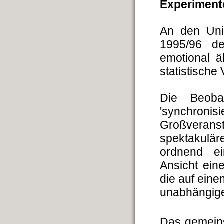
Experiment
An den Uni
1995/96 de
emotional ä
statistische
Die Beoba
'synchroni
Großverans
spektakulär
ordnend ei
Ansicht ein
die auf eine
unabhängige 
Das gemeins