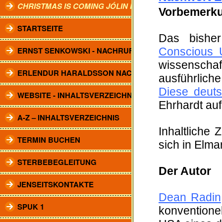
CHRISTMAS IS COMING JÓLIN KOMA.
Vorbemerku
STARTSEITE
Das bisher
ERNST SENKOWSKI - NACHRUF
Conscious 
wissenschaft
ERLENDUR HARALDSSON NACHRUF
ausführlich
Diese deut
WEBSITE - INHALTSVERZEICHNIS
Ehrhardt auf
A-Z – INHALTSVERZEICHNIS
Inhaltlich
TERMIN BUCHEN
sich in Elma
STERBEBEGLEITUNG
Der Autor
JENSEITSKONTAKTE
Dean Radin
SPUK 1
konventione