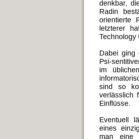
denkbar, di
Radin bestä
orientiert
letzterer h
Technology C
Dabei ging 
Psi-sentiti
im üblichen
informatori
sind so kon
verlässlich
Einflüsse.
Eventuell l
eines einz
man eine 