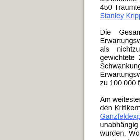
450 Traumte
Stanley Kri
Die Gesam
Erwartungs
als nichtz
gewichtete 
Schwank
Erwartungsw
zu 100.000 f
Am weitesten
den Kritiker
Ganzfeldexp
unabhängig
wurden. Woh