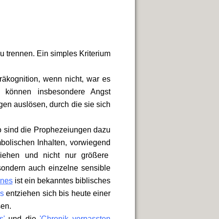
u trennen. Ein simples Kriterium
räkognition, wenn nicht, war es
n können insbesondere Angst
n auslösen, durch die sie sich
so sind die Prophezeiungen dazu
ymbolischen Inhalten, vorwiegend
ziehen und nicht nur größere
ondern auch einzelne sensible
nnes
ist ein bekanntes biblisches
s
entziehen sich bis heute einer
sen.
s'
und die
'Chronik verpassten