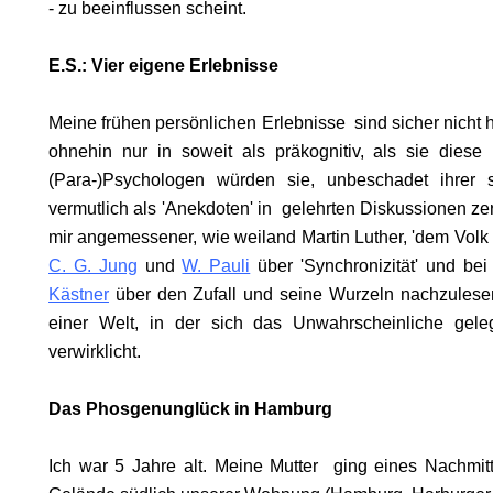
- zu beeinflussen scheint.
E.S.: Vier eigene Erlebnisse
Meine frühen persönlichen Erlebnisse sind sicher nicht 
ohnehin nur in soweit als präkognitiv, als sie diese
ODE
(Para-)Psychologen würden sie, unbeschadet ihrer s
vermutlich als 'Anekdoten' in gelehrten Diskussionen ze
mir angemessener, wie weiland Martin Luther, 'dem Volk 
C. G. Jung
und
W. Pauli
über 'Synchronizität' und be
Kästner
über den Zufall und seine Wurzeln nachzulesen
einer Welt, in der sich
das Unwahrscheinliche gelege
verwirklicht.
Das Phosgenunglück in Hamburg
Ich war 5 Jahre alt. Meine Mutter ging eines Nachmit