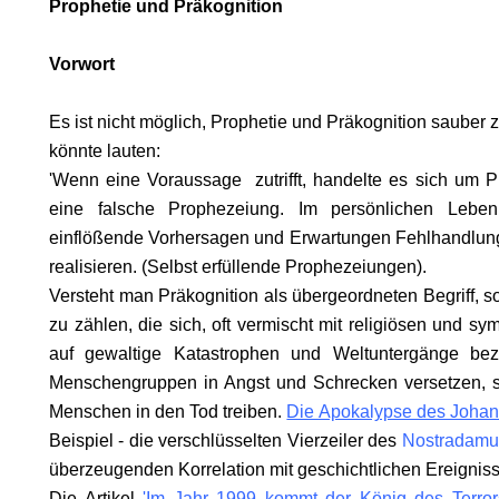
Prophetie und Präkognition
Vorwort
RUF.
Es ist nicht möglich, Prophetie und Präkognition sauber z
könnte lauten:
'Wenn eine Voraussage zutrifft, handelte es sich um P
eine falsche Prophezeiung. Im persönlichen Lebe
einflößende Vorhersagen und Erwartungen Fehlhandlunge
realisieren. (Selbst erfüllende Prophezeiungen).
Versteht man Präkognition als übergeordneten Begriff, 
zu zählen, die sich, oft vermischt mit religiösen und s
auf gewaltige Katastrophen und Weltuntergänge be
Menschengruppen in Angst und Schrecken versetzen, s
Menschen in den Tod treiben.
Die Apokalypse des Joha
Beispiel - die verschlüsselten Vierzeiler des
Nostradamu
überzeugenden Korrelation mit geschichtlichen Ereignis
Die Artikel
'Im Jahr 1999 kommt der König des Terror