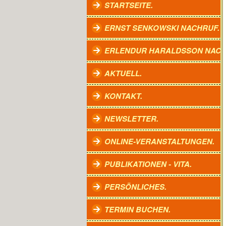
STARTSEITE.
ERNST SENKOWSKI NACHRUF.
ERLENDUR HARALDSSON NACH
AKTUELL.
KONTAKT.
NEWSLETTER.
ONLINE-VERANSTALTUNGEN.
PUBLIKATIONEN - VITA.
PERSÖNLICHES.
TERMIN BUCHEN.