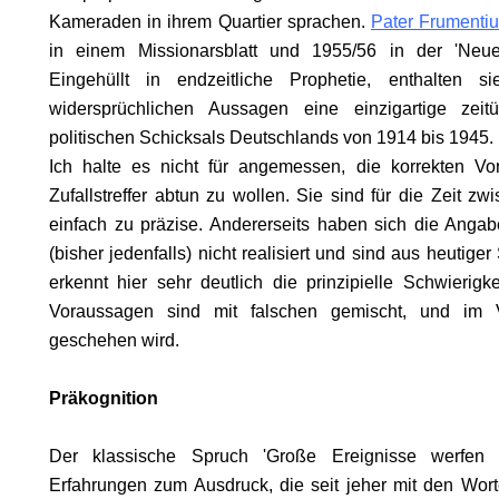
Kameraden in ihrem Quartier sprachen.
Pater Frumenti
in einem Missionarsblatt und 1955/56 in der 'Neuen 
GEN
Eingehüllt in endzeitliche Prophetie, enthalten 
widersprüchlichen Aussagen eine einzigartige zeit
politischen Schicksals Deutschlands von 1914 bis 1945.
Ich halte es nicht für angemessen, die korrekten V
Zufallstreffer abtun zu wollen. Sie sind für die Zeit z
einfach zu präzise. Andererseits haben sich die Angab
(bisher jedenfalls) nicht realisiert und sind aus heutige
erkennt hier sehr deutlich die prinzipielle Schwierigk
Voraussagen sind mit falschen gemischt, und im
geschehen wird.
Präkognition
ES
Der klassische Spruch 'Große Ereignisse werfen i
Erfahrungen zum Ausdruck, die seit jeher mit den Wor