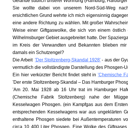
Gelände südlich unserer Wohnung (Hamburg, Harburger
Sie wollte dabei von unserem Nord-Süd-Weg nac
ersichtlichen Grund wehrte ich mich eigensinnig dagegen
eine andere Richtung zu wählen. Mit großer Wahrscheinl
Weise einer Giftgaswolke, die sich von einem östlic
Wilhelmsburger Gebiet ausgebreitet hatte. Der Spazier
im Kreis der Verwandten und Bekannten blieben mir
SON
damals ein Schutzengel?
Die Arbeit
'Der Stoltzenberg-Skandal 1928'
- aus der Gyu
vermutlich die vollständigste Darstellung des Phosgen-U
Ein hier verkürzter Bericht findet steht in
'Chemische Fab
'Der erste Stoltzenberg-Skandal – Das Hamburger Phos
'Am 20. Mai 1928 ab 16 Uhr trat im Hamburger Ha
(Chemische Fabrik Stoltzenberg) nahe der Mügg
Kesselwagen Phosgen. (ein
Kampfgas aus dem Ersten
entsprechenden Kesselwagens war aus ungeklärten G
enthaltene Phosgen siedete bei Außentemperaturen vo
circa 10 400 Liter Phosgen. Eine Wolke des Giftgases