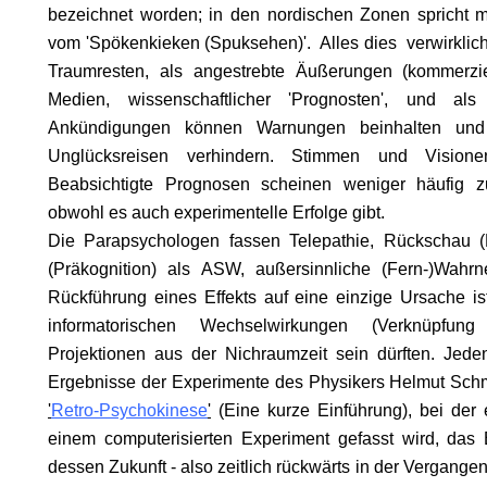
bezeichnet worden; in den nordischen Zonen spricht 
vom 'Spökenkieken (Spuksehen)'. Alles dies verwirklich
Traumresten, als angestrebte Äußerungen (kommerziell
Medien, wissenschaftlicher 'Prognosten', und als 
Ankündigungen können Warnungen beinhalten und
ION
Unglücksreisen verhindern. Stimmen und Visione
N
Beabsichtigte Prognosen scheinen weniger häufig zu
obwohl es auch experimentelle Erfolge gibt.
Die Parapsychologen fassen Telepathie, Rückschau (
LI
(Präkognition) als ASW, außersinnliche (Fern-)Wah
Rückführung eines Effekts auf eine einzige Ursache is
D
informatorischen Wechselwirkungen (Verknüpfung
Projektionen aus der Nichraumzeit sein dürften. Jeden
Ergebnisse der Experimente des Physikers Helmut Schmi
'
Retro-Psychokinese
'
(Eine kurze Einführung), bei der 
.
einem computerisierten Experiment gefasst wird, das
ON
dessen Zukunft - also zeitlich rückwärts in der Vergang