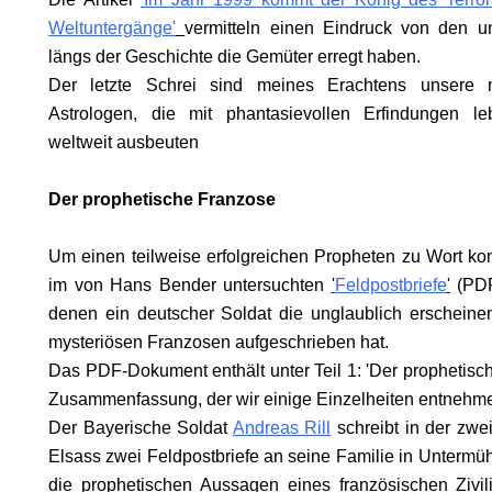
KOMA.
Weltuntergänge'
vermitteln einen Eindruck von den u
längs der Geschichte die Gemüter erregt haben.
Der letzte Schrei sind meines Erachtens unsere 
Astrologen, die mit phantasievollen Erfindungen le
weltweit ausbeuten
HRUF
Der prophetische Franzose
S
Um einen teilweise erfolgreichen Propheten zu Wort ko
im von Hans Bender untersuchten
'
Feldpostbriefe
'
(PDF
denen ein deutscher Soldat die unglaublich erschein
mysteriösen Franzosen aufgeschrieben hat.
Das PDF-Dokument enthält unter Teil 1: 'Der prophetisc
Zusammenfassung, der wir einige Einzelheiten entnehm
Der Bayerische Soldat
Andreas Rill
schreibt in der zwe
Elsass zwei Feldpostbriefe an seine Familie in Untermüh
die prophetischen Aussagen eines französischen Zivil