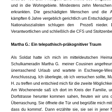
und in die Wohngebiete. Mindestens zehn Menschen
erkrankten. Die geschädigten Menschen und die A
kämpften 6 Jahre vergeblich gerichtlich um Entschädigu
Nationalsozialisten schlugen den Prozeß nieder. D
EN
Verantwortlichen und schließlich die CFS und Stoltzenber
Martha G.: Ein telepathisch-präkognitiver Traum
Als Soldat hatte ich mich im mitteldeutschen Heima
Schulkameradin Martha G. meiner Cousinen angefreun
ünerraschend Urlaub und wartete in Eschwege-Wes
Anschlusszug. Ich überlegte, ob ich versuchen sollte, Ma
H. zu treffen und entschied mich für die zweite Möglichkei
Am Wochenende saß ich dort im Kreis der Familie, un
Dorfstrasse herunter kommen sahen, freuten wir uns 
Überraschung. Sie öffnete die Tür und begrüßte mich mit
dass du kommst'. Dann erzählte sie, sie sei in jener 