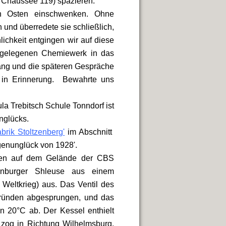
 Chaussee 119) spazieren.
h Osten einschwenken. Ohne
 und überredete sie schließlich,
ichkeit entgingen wir auf diese
h gelegenen Chemiewerk in das
gang und die späteren Gespräche
 in Erinnerung. Bewahrte uns
la Trebitsch Schule Tonndorf ist
nglücks.
rik Stoltzenberg'
im Abschnitt
genunglück von 1928'.
fen auf dem Gelände der CBS
enburger Shleuse aus einem
Weltkrieg) aus. Das Ventil des
ründen abgesprungen, und das
n 20°C ab. Der Kessel enthielt
 zog in Richtung Wilhelmsburg.