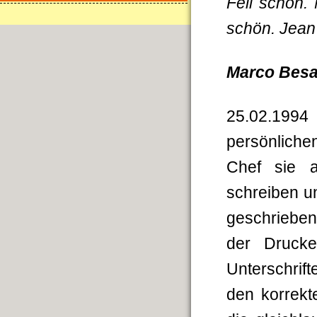
Fell schön. 
schön. Jean
Marco Bes
25.02.199
persönliche
Chef sie a
schreiben u
geschriebe
der Drucke
Unterschrif
den korrekt