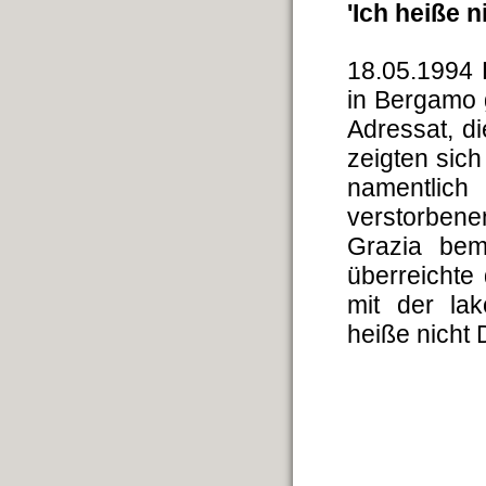
'Ich heiße n
18.05.1994 F
in Bergamo 
Adressat, d
zeigten sic
namentlich
verstorben
Grazia bem
überreichte 
mit der la
heiße nicht 