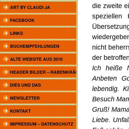
die zweite 
ART BY CLAUDI JA
speziellen
FACEBOOK
Übersetzu
LINKS
wiedergeben
BUCHEMPFEHLUNGEN
nicht beherr
der betroffe
ALTE WEBSITE AUS 2010
Ich heiße N
HEADER BILDER – RABENKRÄHEN
Anbeten Got
DIES UND DAS
lebendig. 
NEWSLETTER
Besuch Mama
Gruß! Mama 
KONTAKT
Liebe. Unfa
IMPRESSUM – DATENSCHUTZ