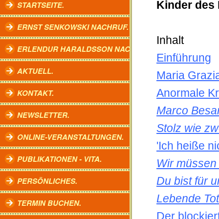
Kinder des 
STARTSEITE.
ERNST SENKOWSKI NACHRUF.
Inhalt
ERLENDUR HARALDSSON NACHRUF.
Einführung
AKTUELL.
Maria Grazia
Anormale Kr
KONTAKT.
Marco Besa
NEWSLETTER.
Stolz wie zw
ONLINE-VERANSTALTUNGEN.
'Ich heiße ni
PUBLIKATIONEN - VITA.
Wir müssen 
Du bist für 
PERSÖNLICHES.
Lebende Tot
TERMIN BUCHEN.
Der blockier