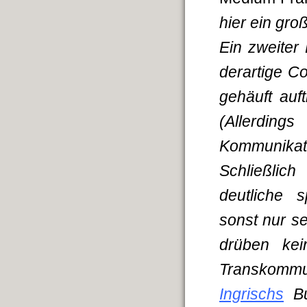
hier ein gro
Ein zweiter 
derartige C
gehäuft au
(Allerdin
Kommunikat
Schließlich
deutliche 
sonst nur s
drüben kei
Transkommun
Ingrischs
Bu