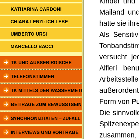
Kinder und 
KATHARINA CARDONI
Mailand und
CHIARA LENZI: ICH LEBE
hatte sie ih
UMBERTO URSI
Als Sensiti
Tonbandsti
MARCELLO BACCI
versucht j
TK UND AUSSERIRDISCHE
Alfieri be
TELEFONSTIMMEN
Arbeitsstel
außerordent
TK MITTELS DER WASSERMETHODE
Form von Pub
BEITRÄGE ZUM BEWUSSTSEIN
Die sinnvol
SYNCHRONIZITÄTEN – ZUFALL
Spitzenexpe
INTERVIEWS UND VORTRÄGE
zusammen, 