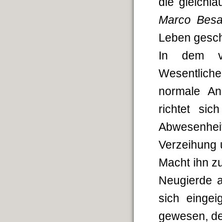
die gleichl
Marco Bes
Leben gesch
In dem ve
Wesentliche
normale An
richtet si
Abwesenhei
Verzeihung u
Macht ihn zu
Neugierde 
sich eingei
gewesen, de