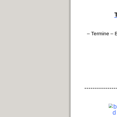
– Termine
–
---------------