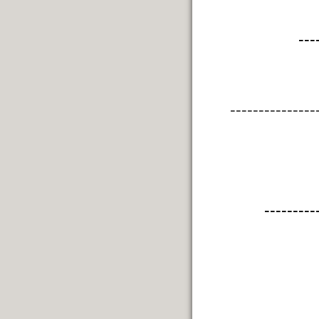
---
---------------
---------