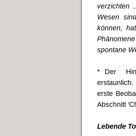
verzichten .
Wesen sind
können, ha
Phänomene 
spontane Wei
* Der Hinw
erstaunlich
erste Beoba
Abschnitt 'C
Lebende To