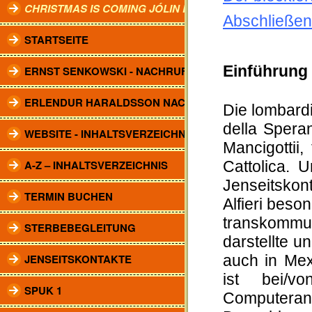
CHRISTMAS IS COMING JÓLIN KOMA.
Abschließe
STARTSEITE
Einführung
ERNST SENKOWSKI - NACHRUF
ERLENDUR HARALDSSON NACHRUF
Die lombar
della Spera
WEBSITE - INHALTSVERZEICHNIS
Mancigottii
A-Z – INHALTSVERZEICHNIS
Cattolica. 
Jenseitskont
TERMIN BUCHEN
Alfieri bes
transkommu
STERBEBEGLEITUNG
darstellte u
JENSEITSKONTAKTE
auch in Mex
ist bei/v
SPUK 1
Computeran