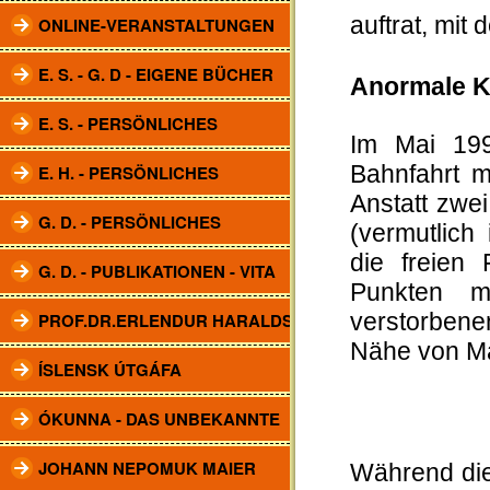
auftrat, mit 
ONLINE-VERANSTALTUNGEN
E. S. - G. D - EIGENE BÜCHER
Anormale K
E. S. - PERSÖNLICHES
Im Mai 199
E. H. - PERSÖNLICHES
Bahnfahrt m
Anstatt zwei
G. D. - PERSÖNLICHES
(vermutlich
die freien
G. D. - PUBLIKATIONEN - VITA
Punkten m
PROF.DR.ERLENDUR HARALDSSON
verstorben
Nähe von Mar
ÍSLENSK ÚTGÁFA
ÓKUNNA - DAS UNBEKANNTE
JOHANN NEPOMUK MAIER
Während die 