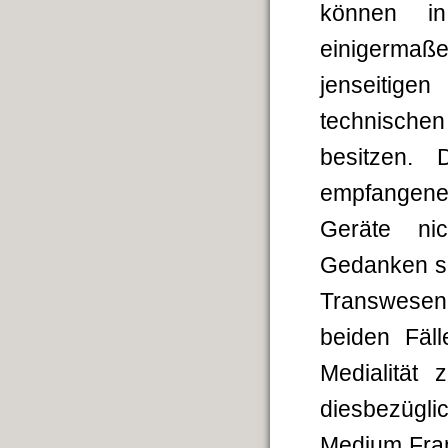
können in
einigerma
jenseitige
technisch
besitzen. 
empfangene
Geräte ni
Gedanken se
Transwesen 
beiden Fäl
Medialität 
diesbezügl
Medium Fra