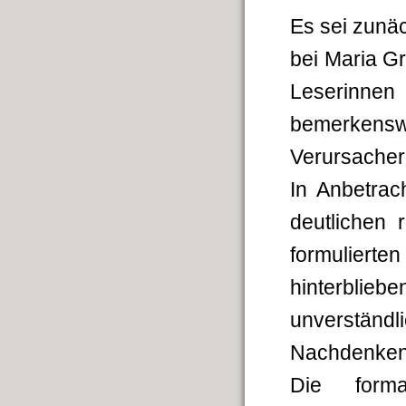
Es sei zunäc
bei Maria Gra
Leserinnen
bemerkenswe
Verursacher 
In Anbetrac
deutlichen 
formulier
hinterblieb
unverständl
Nachdenken 
Die formal