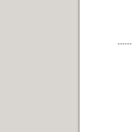
------