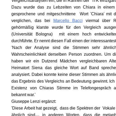
Vergleichsanalysen ein, die in Rahnen der ITK einzigarti
Dazu wurde das zu Lebzeiten von Chiara in einem T
gesprochene und mitgeschnittene Wort 'Chiara' mit
verglichen, das bei
Marcello Bacci
viermal über R
gehörmäßig klarste wurde für den Vergleich ausge
(Universität Bologna) mit einem hoch entwickelt
durchführte. Er nennt diesen Fall einen der interessante
'Nach der Analyse sind die Stimmen sehr ähnlic
Wahrscheinlichkeit derselben Person zuordnen. Um di
haben wir ein Dutzend Mädchen vergleichbaren Alte
EN
Heimatort Siena das gleiche Wort auf Band spreche
analysiert. Dabei konnte keine dieser Stimmen als ähnli
das Ergebnis des Vergleichs an Bedeutung gewinnt. Ich 
Existenz von Chiaras Stimme im Telefongespräch 
bekannt war.'
Giuseppe Lenzi ergänzt:
'Diese Arbeit hat gezeigt, dass die Spektren der Vokal
ähnlich sind.... in anderen Worten, dass die metap