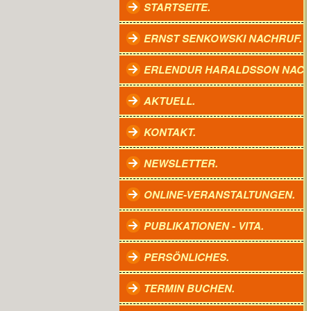
STARTSEITE.
ERNST SENKOWSKI NACHRUF.
ERLENDUR HARALDSSON NACH
AKTUELL.
KONTAKT.
NEWSLETTER.
ONLINE-VERANSTALTUNGEN.
PUBLIKATIONEN - VITA.
PERSÖNLICHES.
TERMIN BUCHEN.