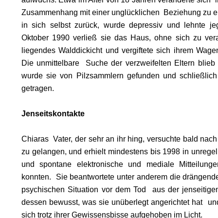
KOMA.
Zusammenhang mit einer unglücklichen Beziehung zu e
in sich selbst zurück, wurde depressiv und lehnte jeg
Oktober 1990 verließ sie das Haus, ohne sich zu verab
liegendes Walddickicht und vergiftete sich ihrem Wag
Die unmittelbare Suche der verzweifelten Eltern blieb
HRUF
wurde sie von Pilzsammlern gefunden und schließlich
getragen.
S
Jenseitskontakte
Chiaras Vater, der sehr an ihr hing, versuchte bald nach
zu gelangen, und erhielt mindestens bis 1998 in unreg
und spontane elektronische und mediale Mitteilunge
konnten. Sie beantwortete unter anderem die drängende
psychischen Situation vor dem Tod aus der jenseitigen
dessen bewusst, was sie unüberlegt angerichtet hat und 
sich trotz ihrer Gewissensbisse aufgehoben im Licht.