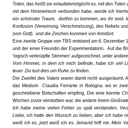
Toten, das heißt sie erlaubt/ermöglicht es, mit den Tot
mit dem Himmelreich verbunden habe, werde ich hierher
ein schönster Traum, dorthin zu kommen, wo ihr seid. 
Konfusion
(Verwirrung. Verschmelzung), des Nebels un
(von Gott), und die Zeichen kommen von ihm/dort.
Eine zweite Gruppe von TBS entstand am 6. Dezember 
und der einer Freundin der Experimentatorin. Auf die B
'logisch verknüpfte Stimmen’ aufgezeichnet. unter ander
Vom Himmel, in dem ich mich befinde, habe ich viel Li
teuer .Du tust dies um Ruhe zu finden.
Die Zweifel des Vaters waren damit nicht ausgeräumt. 
ODE
das Medium Claudia Ferrante in Bologna. wo er zwei 
geschriebene Botschaften empfing, Die eine konnte
Ch
Wochen zuvor verstorben war, die andere ihrem
Großvat
Ich habe meine vielen Fehler zu spät verstanden. Verz
Liebe, ich hatte den Wunsch zu lieben, aber ich habe ni
weiß ich es, jetzt weiß ich es. Jemand hilft mir. Mein V