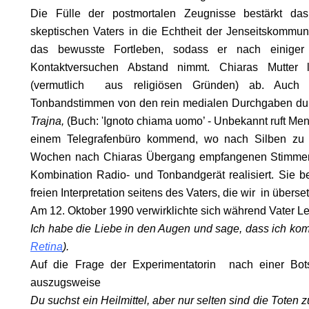
Die Fülle der postmortalen Zeugnisse bestärkt das 
skeptischen Vaters in die Echtheit der Jenseitskommu
das bewusste Fortleben, sodass er nach einiger 
Kontaktversuchen Abstand nimmt. Chiaras Mutter l
.
(vermutlich aus religiösen Gründen) ab.
Auch hi
ON
Tonbandstimmen von den rein medialen Durchgaben durc
Trajna,
(Buch: 'Ignoto chiama uomo’ - Unbekannt ruft Men
einem Telegrafenbüro kommend, wo nach Silben zu za
Wochen nach Chiaras Übergang empfangenen Stimmen wu
Kombination Radio- und Tonbandgerät realisiert. Sie b
freien Interpretation seitens des Vaters, die wir in überse
Am 12. Oktober 1990 verwirklichte sich während Vater L
Ich habe die Liebe in den Augen und sage, dass ich ko
Retina
).
Auf die Frage der Experimentatorin nach einer Bots
auszugsweise
Du suchst ein Heilmittel, aber nur selten sind die Toten z