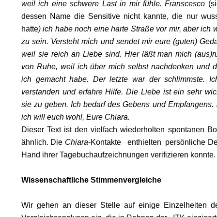
weil ich eine schwere Last in mir fühle. Franscesco
(s
dessen Name die Sensitive nicht kannte, die
nur
wuss
hatte
) ich habe noch eine harte Straße vor mir, aber ich w
zu sein. Versteht mich und sendet mir eure (guten) Ge
weil sie reich an Liebe sind. Hier läßt man mich (aus)r
von Ruhe, weil ich über mich selbst nachdenken und di
ich gemacht habe. Der letzte war der schlimmste. Ic
verstanden und erfahre Hilfe. Die Liebe ist ein sehr wi
sie zu geben. Ich bedarf des Gebens und Empfangens. S
ich will euch wohl, Eure Chiara.
Dieser Text ist den vielfach wiederholten spontanen B
SON
ähnlich. Die
Chiara
-Kontakte enthielten persönliche Deta
Hand ihrer Tagebuchaufzeichnungen verifizieren konnte.
Wissenschaftliche Stimmenvergleiche
Wir gehen an dieser Stelle auf einige Einzelheiten de