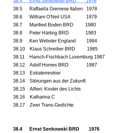
38.4 Ernst Senkowski BRD 1976
ION
38.5 Raffaella Gremese Italien 1978
38.6 William O'Neil USA 1979
38.7 Manfred Boden BRD 1980
38.8 Peter Härting BRD 1983
38.9 Ken Webster England 1984
38.10 Klaus Schreiber BRD 1985
38.11 Harsch-Fischbach Luxemburg 1987
38.12 Adolf Homes BRD 1987
38.13 Extraterrestrier
38.14 Störungen aus der Zukunft
38.15 Alfieri: Kinder des Lichts
38.16 Katharina C
38.17 Zwei Trans-Gedichte
AKTE
ON
38.4
Ernst Senkowski BRD
1976