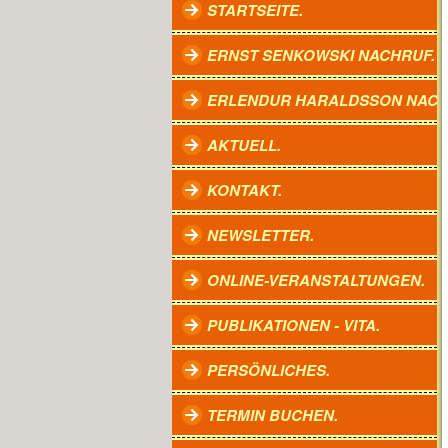
STARTSEITE.
ERNST SENKOWSKI NACHRUF.
ERLENDUR HARALDSSON NACH
AKTUELL.
KONTAKT.
NEWSLETTER.
ONLINE-VERANSTALTUNGEN.
PUBLIKATIONEN - VITA.
PERSÖNLICHES.
TERMIN BUCHEN.