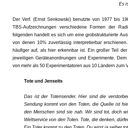
Es i
Der Verf. (Ernst Senkowski) benutzte von 1977 bis 
TBS-Aufzeichnungen verschiedene Formen der Radio
folgenden handelt es sich um eine grobstrukturierte A
von denen 10% zuverlässig interpretierbar erschienen.
ODE
häufiger auf, als hier erkennbar ist. Ein großer Teil d
jeweiligen Geräteanordnungen und Experimente. Dem Ve
von mehr als 50 Experimentatoren aus 10 Ländern zum V
Tote und Jenseits
Das ist der Totensender. Hier sind die verstorb
Sendung kommt von den Toten, die Quelle ist hier.
den Menschen sind sie nah. Wir sind tot, doch wir
Weltservice von den Toten. Tote, die denken, dür
Ein Toter kommt zu den Toten. Du wirst ja selber to