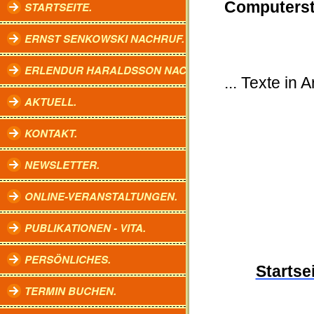
Computers
STARTSEITE.
ERNST SENKOWSKI NACHRUF.
ERLENDUR HARALDSSON NACHRUF.
... Texte in Ar
AKTUELL.
KONTAKT.
NEWSLETTER.
ONLINE-VERANSTALTUNGEN.
PUBLIKATIONEN - VITA.
PERSÖNLICHES.
Startse
TERMIN BUCHEN.