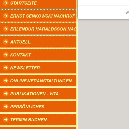
STARTSEITE.
w
ERNST SENKOWSKI NACHRUF.
ERLENDUR HARALDSSON NACHRUF.
AKTUELL.
KONTAKT.
NEWSLETTER.
ONLINE-VERANSTALTUNGEN.
PUBLIKATIONEN - VITA.
PERSÖNLICHES.
TERMIN BUCHEN.