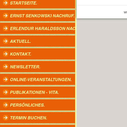
STARTSEITE.
w
ERNST SENKOWSKI NACHRUF.
ERLENDUR HARALDSSON NACHRUF.
AKTUELL.
KONTAKT.
NEWSLETTER.
ONLINE-VERANSTALTUNGEN.
PUBLIKATIONEN - VITA.
PERSÖNLICHES.
TERMIN BUCHEN.