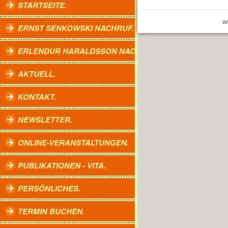
STARTSEITE.
w
ERNST SENKOWSKI NACHRUF.
ERLENDUR HARALDSSON NACHRUF.
AKTUELL.
KONTAKT.
NEWSLETTER.
ONLINE-VERANSTALTUNGEN.
PUBLIKATIONEN - VITA.
PERSÖNLICHES.
TERMIN BUCHEN.