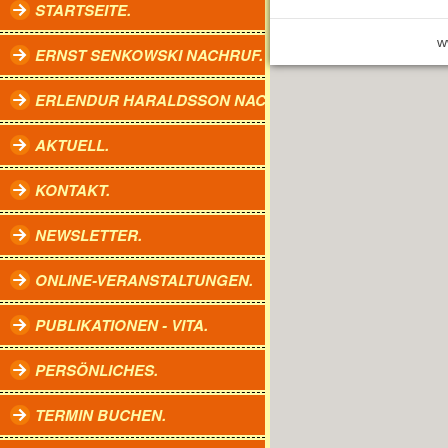
STARTSEITE.
w
ERNST SENKOWSKI NACHRUF.
ERLENDUR HARALDSSON NACHRUF.
AKTUELL.
KONTAKT.
NEWSLETTER.
ONLINE-VERANSTALTUNGEN.
PUBLIKATIONEN - VITA.
PERSÖNLICHES.
TERMIN BUCHEN.